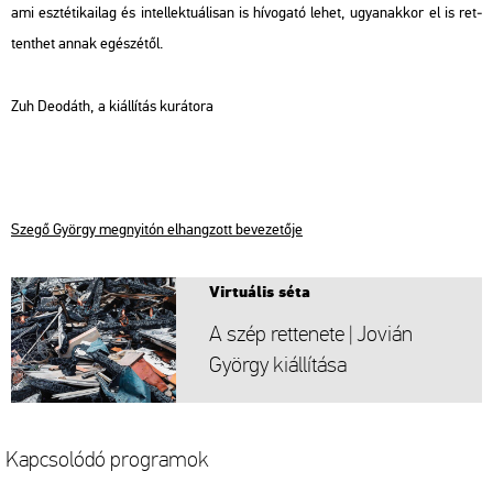
ami esz­té­ti­ka­i­lag és in­tel­lek­tu­á­li­san is hí­vo­ga­tó lehet, ugyan­ak­kor el is ret­
tent­het annak egé­szé­től.
Zuh Deo­dáth, a ki­ál­lí­tás ku­rá­to­ra
Szegő György meg­nyi­tón el­hang­zott be­ve­ze­tő­je
Vir­tu­á­lis séta
A szép ret­te­ne­te | Jo­vi­án
György ki­ál­lí­tá­sa
Kap­cso­ló­dó prog­ra­mok