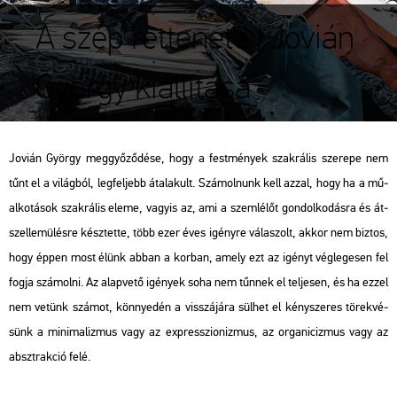
A szép rettenete | Jovián
György kiállítása
Jo­vi­án György meg­győ­ző­dé­se, hogy a fest­mé­nyek szak­rá­lis sze­re­pe nem
tűnt el a vi­lág­ból, leg­fel­jebb át­ala­kult. Szá­mol­nunk kell azzal, hogy ha a mű­
al­ko­tá­sok szak­rá­lis eleme, vagy­is az, ami a szem­lé­lőt gon­dol­ko­dás­ra és át­
szel­le­mü­lés­re kész­tet­te, több ezer éves igény­re vá­la­szolt, akkor nem biz­tos,
hogy éppen most élünk abban a kor­ban, amely ezt az igényt vég­le­ge­sen fel
fogja szá­mol­ni. Az alap­ve­tő igé­nyek soha nem tűn­nek el tel­je­sen, és ha ezzel
nem ve­tünk szá­mot, könnye­dén a visszá­já­ra sül­het el kény­sze­res tö­rek­vé­
sünk a mi­ni­ma­liz­mus vagy az exp­resszi­o­niz­mus, az or­ga­ni­ciz­mus vagy az
abszt­rak­ció felé.