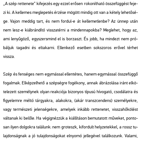
„A szép ret­te­ne­te” ki­fe­je­zés egy ezzel erő­sen ro­ko­nít­ha­tó össze­füg­gést fe­je­
zi ki. A kel­le­mes meg­le­pe­tés ér­zé­se mö­gött min­dig ott van a ké­tely le­he­tő­sé­
ge. Vajon med­dig tart, és nem for­dul-e át kel­le­met­len­be? Az ünnep után
nem lesz-e ki­áb­rán­dí­tó vissza­tér­ni a min­den­na­pok­ba? Meg­le­het, hogy az,
ami le­nyű­gö­ző, egy­szer­s­mind el is bor­zaszt. És jobb, ha mind­ezt nem pró­
bál­juk ta­gad­ni és el­ta­kar­ni. El­len­ke­ző eset­ben sok­szo­ros erő­vel tér­het
vissza.
Szép és fen­sé­ges nem egy­más­sal el­len­té­tes, hanem egy­más­sal össze­füg­gő
fo­gal­mak. El­kép­zel­he­tő a szép­ség­re fo­gé­kony, annak áb­rá­zo­lá­sa iránt el­kö­
te­le­zett sze­mély­nek olyan re­ak­ci­ó­ja bi­zo­nyos tí­pu­sú hí­vo­ga­tó, cso­dá­lat­ra és
fi­gye­lem­re méltó tár­gyak­ra, ala­kok­ra, (akár transz­cen­dens) sze­mé­lyek­re,
vagy ter­mé­sze­ti je­len­sé­gek­re, ame­lyek in­kább ret­te­ne­tet, vissza­hő­kö­lést
vál­ta­nak ki be­lő­le. Ha vé­gig­néz­zük a ki­ál­lí­tá­son be­mu­ta­tott mű­ve­ket, pon­to­
san ilyen dol­gok­ra ta­lá­lunk: nem gro­teszk, ki­for­dult hely­ze­tek­kel, a rossz tu­
laj­don­ság­nak a jó tu­laj­don­sá­go­kat el­nyo­mó jel­le­gé­vel ta­lál­ko­zunk. Va­la­mi,