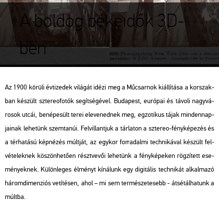
A boldog békeidők 3D-
ben
Az 1900 kö­rü­li év­ti­ze­dek vi­lá­gát idézi meg a Mű­csar­nok ki­ál­lí­tá­sa a kor­szak­
ban ké­szült szte­reo­fo­tók se­gít­sé­gé­vel. Bu­da­pest, eu­ró­pai és tá­vo­li nagy­vá­
ro­sok utcái, be­né­pe­sült terei ele­ve­ned­nek meg, eg­zo­ti­kus tájak min­den­nap­
ja­i­nak le­he­tünk szem­ta­núi. Fel­vil­lant­juk a tár­la­ton a szte­reo-fény­ké­pe­zés és
a tér­ha­tá­sú kép­né­zés múlt­ját, az egy­kor for­ra­dal­mi tech­ni­ká­val ké­szült fel­
vé­te­lek­nek kö­szön­he­tő­en részt­ve­vői le­he­tünk a fény­ké­pe­ken rög­zí­tett ese­
mé­nyek­nek. Kü­lön­le­ges él­ményt kí­ná­lunk egy di­gi­tá­lis tech­ni­kát al­kal­ma­zó
há­rom­di­men­zi­ós ve­tí­té­sen, ahol – mi sem ter­mé­sze­te­sebb - át­sé­tál­ha­tunk a
múlt­ba.