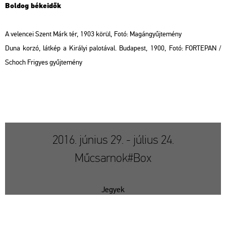
Bol­dog bé­ke­idők
A ve­len­cei Szent Márk tér, 1903 körül, Fotó: Ma­gán­gyűj­te­mény
Duna korzó, lát­kép a Ki­rá­lyi pa­lo­tá­val. Bu­da­pest, 1900, Fotó: FOR­TE­PAN /
Schoch Fri­gyes gyűj­te­mény
2016. június 29. - július 24.
Műcsarnok#Box
Jegyek