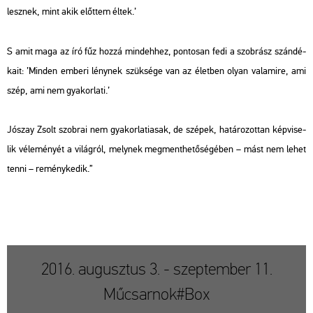
lesz­nek, mint akik előt­tem éltek.’
S amit maga az író fűz hozzá mind­eh­hez, pon­to­san fedi a szob­rász szán­dé­
ka­it: ’Min­den em­be­ri lény­nek szük­sé­ge van az élet­ben olyan va­la­mi­re, ami
szép, ami nem gya­kor­la­ti.’
Jó­szay Zsolt szob­rai nem gya­kor­la­ti­a­sak, de szé­pek, ha­tá­ro­zot­tan kép­vi­se­
lik vé­le­mé­nyét a vi­lág­ról, mely­nek meg­ment­he­tő­sé­gé­ben – mást nem lehet
tenni – re­mény­ke­dik.”
2016. augusztus 3. - szeptember 11.
Műcsarnok#Box