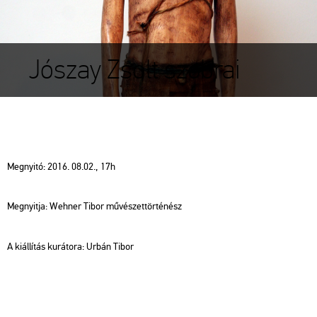
Jószay Zsolt szobrai
Meg­nyi­tó: 2016. 08.02., 17h
Meg­nyit­ja: Weh­ner Tibor mű­vé­szet­tör­té­nész
A ki­ál­lí­tás ku­rá­to­ra: Urbán Tibor