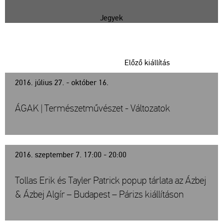
Jegyek
Előző kiállítás
2016. július 27. - október 16.
ÁGAK | Természetművészet - Változatok
2016. szeptember 7. 17:00 - 20:00
Tollas Erik és Tayler Patrick popup tárlata az Ázbej
& Ázbej Algír – Budapest – Párizs kiállításon