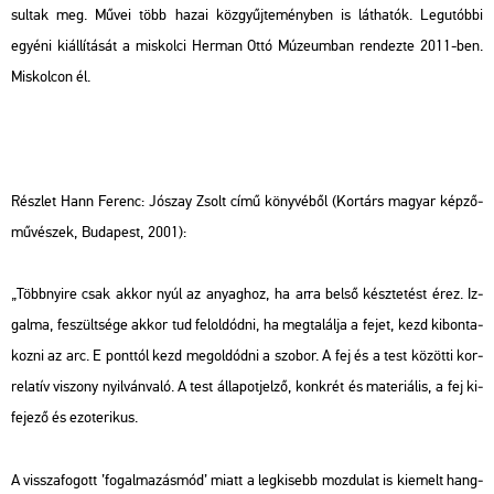
sul­tak meg. Művei több hazai köz­gyűj­te­mény­ben is lát­ha­tók. Leg­utób­bi
egyé­ni ki­ál­lí­tá­sát a mis­kol­ci Her­man Ottó Mú­ze­um­ban ren­dez­te 2011-ben.
Mis­kol­con él.
Rész­let Hann Fe­renc: Jó­szay Zsolt című köny­vé­ből (Kor­társ ma­gyar kép­ző­
mű­vé­szek, Bu­da­pest, 2001):
„Több­nyi­re csak akkor nyúl az anyag­hoz, ha arra belső kész­te­tést érez. Iz­
gal­ma, fe­szült­sé­ge akkor tud fel­ol­dód­ni, ha meg­ta­lál­ja a fejet, kezd ki­bon­ta­
koz­ni az arc. E pont­tól kezd meg­ol­dód­ni a szo­bor. A fej és a test kö­zöt­ti kor­
re­la­tív vi­szony nyil­ván­va­ló. A test ál­la­pot­jel­ző, konk­rét és ma­te­ri­á­lis, a fej ki­
fe­je­ző és ezo­te­ri­kus.
A vissza­fo­gott ’fo­gal­ma­zás­mód’ miatt a leg­ki­sebb moz­du­lat is ki­emelt hang­