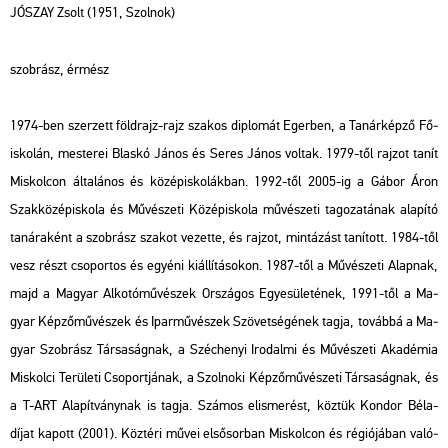
JÓ­SZAY Zsolt (1951, Szol­nok)
szob­rász, ér­mész
1974-ben szer­zett föld­rajz-rajz sza­kos dip­lo­mát Eger­ben, a Ta­nár­kép­ző Fő­
is­ko­lán, mes­te­rei Blas­kó János és Seres János vol­tak. 1979-től raj­zot tanít
Mis­kol­con ál­ta­lá­nos és kö­zép­is­ko­lák­ban. 1992-től 2005-ig a Gábor Áron
Szak­kö­zép­is­ko­la és Mű­vé­sze­ti Kö­zép­is­ko­la mű­vé­sze­ti ta­go­za­tá­nak ala­pí­tó
ta­ná­ra­ként a szob­rász sza­kot ve­zet­te, és raj­zot, min­tá­zást ta­ní­tott. 1984-től
vesz részt cso­por­tos és egyé­ni ki­ál­lí­tá­so­kon. 1987-től a Mű­vé­sze­ti Alap­nak,
majd a Ma­gyar Al­ko­tó­mű­vé­szek Or­szá­gos Egye­sü­le­té­nek, 1991-től a Ma­
gyar Kép­ző­mű­vé­szek és Ipar­mű­vé­szek Szö­vet­sé­gé­nek tagja, to­váb­bá a Ma­
gyar Szob­rász Tár­sa­ság­nak, a Szé­che­nyi Iro­dal­mi és Mű­vé­sze­ti Aka­dé­mia
Mis­kol­ci Te­rü­le­ti Cso­port­já­nak, a Szol­no­ki Kép­ző­mű­vé­sze­ti Tár­sa­ság­nak, és
a T-ART Ala­pít­vány­nak is tagja. Szá­mos el­is­me­rést, köz­tük Kon­dor Béla-
díjat ka­pott (2001). Köz­té­ri művei el­ső­sor­ban Mis­kol­con és ré­gi­ó­já­ban va­ló­