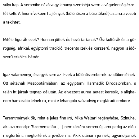
súlyt kap. A sem­mi­be néző vagy le­hunyt szem­hé­jú szem a vég­te­len­ség ér­ze­
tét kelti. A finom ívek­ben hajló nyak (kü­lö­nö­sen a büsz­tök­nél) az arcra ve­ze­ti
a te­kin­tet.
Mi­fé­le fi­gu­rák ezek? Hon­nan jöt­tek és hová tar­ta­nak? Ősi kul­tú­rák és a gö­
rög­ség, af­ri­kai, egyip­to­mi tra­dí­ció, tre­cen­to ízek és kor­sze­rű, na­gyon is idő­
sze­rű er­köl­csi hát­tér…
Igaz va­la­mennyi, és egyik sem az. Ezek a kü­lö­nös em­be­rek az idő­ben élnek.
Ott sé­tál­nak Me­zo­po­tá­mi­á­ban, az egyip­to­mi Har­ma­dik Bi­ro­da­lom­ban, s
talán itt jár­tak teg­nap dél­után. Az el­ve­szett aurea aetast ke­re­sik, s alig­ha­
nem ha­ma­rabb lel­nek rá, mint e le­han­go­ló szá­zad­vég meg­fá­radt em­be­re.
Te­remt­mé­nyek ők, mint a jeles finn író, Mika Wal­ta­ri re­gény­hő­se, Szi­nu­he,
aki azt mond­ja: ’Sze­mem előtt […] nem tör­tént semmi új, ami pedig az előtt
meg­tör­tént, meg­tör­té­nik a jö­vő­ben is. Akik utá­nam jön­nek, ugyan­olya­nok