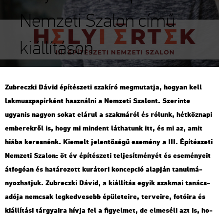
Nemzeti Szalon című
kiállításon
Zub­recz­ki Dávid épí­té­sze­ti szak­író meg­mu­tat­ja, ho­gyan kell
lak­musz­pa­pír­ként hasz­nál­ni a Nem­ze­ti Sza­lont. Sze­rin­te
ugyan­is na­gyon sokat el­árul a szak­má­ról és ró­lunk, hét­köz­na­pi
em­be­rek­ről is, hogy mi min­dent lát­ha­tunk itt, és mi az, amit
hiába ke­res­nénk. Ki­emelt je­len­tő­sé­gű ese­mény a III. Épí­té­sze­ti
Nem­ze­ti Sza­lon: öt év épí­té­sze­ti tel­je­sít­mé­nyét és ese­mé­nye­it
át­fo­gó­an és ha­tá­ro­zott ku­rá­to­ri kon­cep­ció alap­ján ta­nul­má­
nyoz­hat­juk. Zub­recz­ki Dávid, a ki­ál­lí­tás egyik szak­mai ta­nács­
adó­ja nem­csak leg­ked­ve­sebb épü­le­te­i­re, ter­ve­i­re, fo­tó­i­ra és
ki­ál­lí­tá­si tár­gya­i­ra hívja fel a fi­gyel­met, de el­me­sé­li azt is, ho­