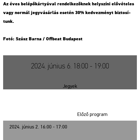
Az éves be­lé­pő­kár­tyá­val ren­del­ke­zők­nek hely­szí­ni elő­vé­te­les
vagy nor­mál jegy­vá­sár­lás ese­tén 30% ked­vez­ményt biz­to­sí­
tunk.
Fotó: Szász Barna / Off­be­at Bu­da­pest
2024. június 6. 18:00 - 19:00
Jegyek
Előző program
2024. június 2. 16:00 - 17:00