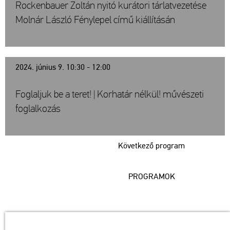
Rockenbauer Zoltán nyitó kurátori tárlatvezetése
Molnár László Fénylepel című kiállításán
2024. június 9. 10:30 - 12:00
Foglaljuk be a teret! | Korhatár nélkül! művészeti
foglalkozás
Következő program
PROGRAMOK
Műcsarnok