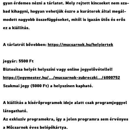
gyan ér­de­mes nézni a tár­la­tot. Mely rej­tett kin­cse­ket nem sza­
bad ki­hagy­ni, ho­gyan ve­het­jük észre a ku­rá­to­rok által meg­ál­
mo­dott na­gyobb össze­füg­gé­se­ket, mitől is iga­zán ütős és erős
ez a ki­ál­lí­tás.
A tár­lat­ról bő­veb­ben:
https://​mu­csar­nok.​hu/​he­lyi­er­tek
jegy­ár: 5500 Ft
Biz­to­sít­sa he­lyét hely­szí­ni vagy on­line jegy­elő­vé­tel­lel!
https://​jegy­mes­ter.​hu/.../​mu­csar­nok-​zub​recz​ki.../​6000752
Szak­mai jegy (5000 Ft) a hely­szí­nen kap­ha­tó.
A ki­ál­lí­tás a kí­sé­rő­prog­ra­mok ideje alatt csak prog­ram­jeggyel
lá­to­gat­ha­tó.
Az exk­lu­zív prog­ra­mok­ra, így a jelen prog­ram­ra sem ér­vé­nyes
a Mű­csar­nok éves be­lé­pő­kár­tya.