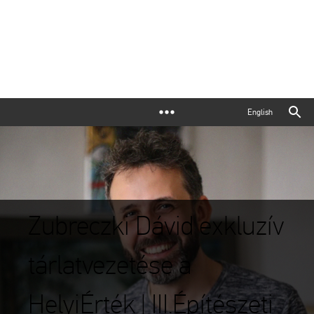
English
Zubreczki Dávid exkluzív
tárlatvezetése a
HelyiÉrték | III.Építészeti