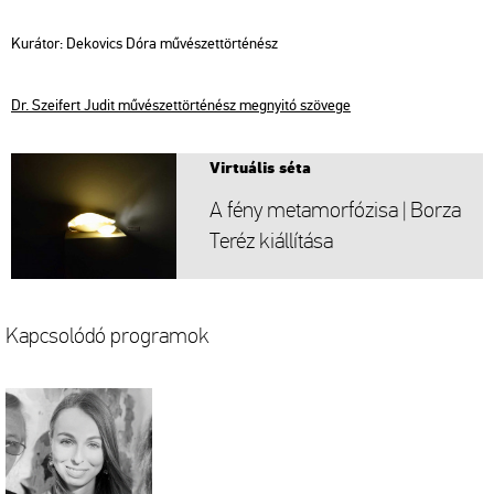
Ku­rá­tor: De­ko­vics Dóra mű­vé­szet­tör­té­nész
Dr. Szei­fert Judit mű­vé­szet­tör­té­nész meg­nyi­tó szö­ve­ge
Vir­tu­á­lis séta
A fény me­ta­mor­fó­zi­sa | Borza
Teréz ki­ál­lí­tá­sa
Kap­cso­ló­dó prog­ra­mok