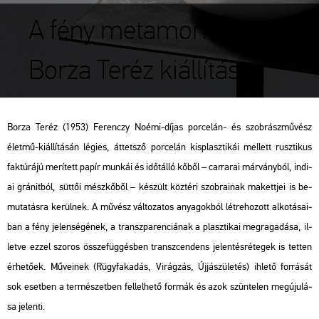
A fény metamorfózisa |
Borza Teréz kiállítása
Borza Teréz (1953) Fe­ren­czy Noémi-díjas por­ce­lán- és szob­rász­mű­vész
élet­mű-ki­ál­lí­tá­sán lé­gi­es, át­tet­sző por­ce­lán kis­plasz­ti­kái mel­lett rusz­ti­kus
fak­tú­rá­jú me­rí­tett papír mun­kái és időt­ál­ló kőből – car­ra­rai már­vány­ból, in­di­
ai grá­nit­ból, süt­tői mész­kő­ből – ké­szült köz­té­ri szob­ra­i­nak ma­kett­jei is be­
mu­ta­tás­ra ke­rül­nek. A mű­vész vál­to­za­tos anya­gok­ból lét­re­ho­zott al­ko­tá­sa­i­
ban a fény je­len­sé­gé­nek, a transz­pa­ren­ci­á­nak a plasz­ti­kai meg­ra­ga­dá­sa, il­
let­ve ezzel szo­ros össze­füg­gés­ben transz­cen­dens je­len­tés­ré­te­gek is tet­ten
ér­he­tő­ek. Mű­ve­i­nek (
Rügy­fa­ka­dás
,
Vi­rág­zás
,
Új­já­szü­le­tés
) ih­le­tő for­rá­sát
sok eset­ben a ter­mé­szet­ben fel­lel­he­tő for­mák és azok szün­te­len meg­úju­lá­
sa je­len­ti.