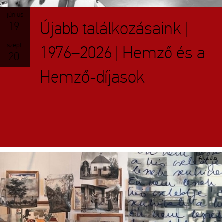
június
Újabb találkozásaink |
19.
szept.
1976–2026 | Hemző és a
20.
Hemző-díjasok
Aktuális