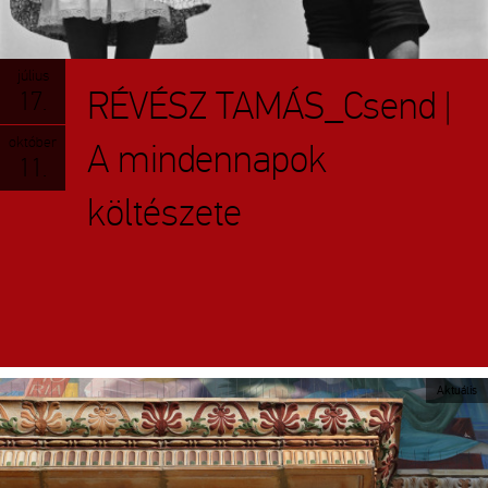
július
RÉVÉSZ TAMÁS_Csend |
17.
október
A mindennapok
11.
költészete
Aktuális