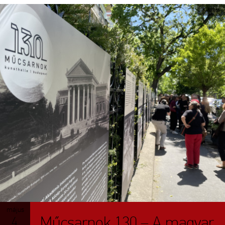
Kiállítás
május
Műcsarnok 130 – A magyar
4.