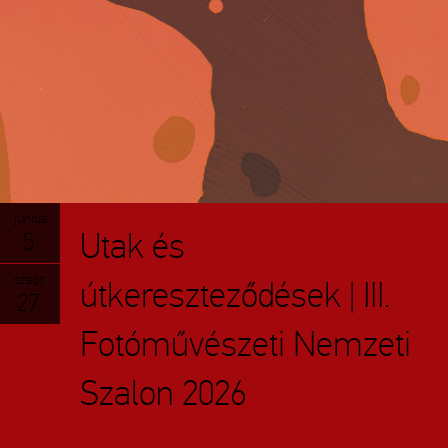
június
Utak és
5.
szept.
útkereszteződések | III.
27.
Fotóművészeti Nemzeti
Szalon 2026