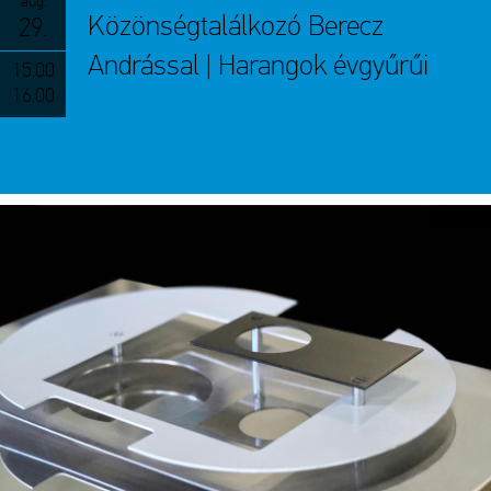
aug.
Közönségtalálkozó Berecz
29.
Andrással | Harangok évgyűrűi
15.00
16.00
Kiállítás