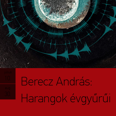
július
Berecz András:
10.
aug.
30.
Harangok évgyűrűi