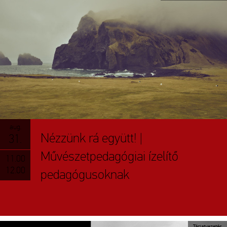
aug.
Nézzünk rá együtt! |
31.
Művészetpedagógiai ízelítő
11.00
12.00
pedagógusoknak
Tárlatvezetés