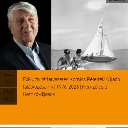
szept.
Exkluzív tárlatvezetés Korniss Péterrel//Újabb
6.
találkozásaink | 1976-2026 | Hemző és a
15.00
Hemző-díjasok
16.00