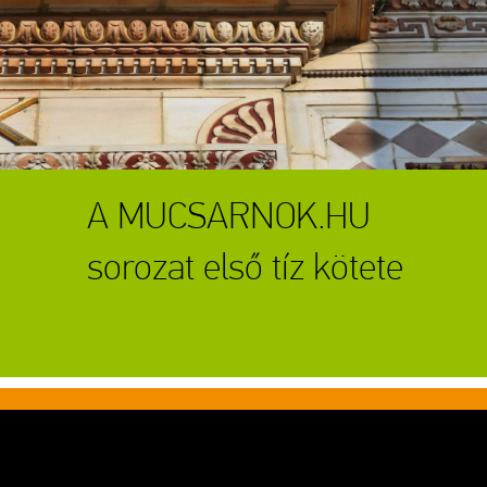
A MUCSARNOK.HU
sorozat első tíz kötete