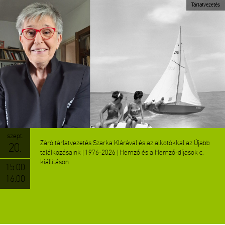
Tárlatvezetés
szept.
Záró tárlatvezetés Szarka Klárával és az alkotókkal az Újabb
20.
találkozásaink | 1976-2026 | Hemző és a Hemző-díjasok c.
kiállításon
15.00
16.00