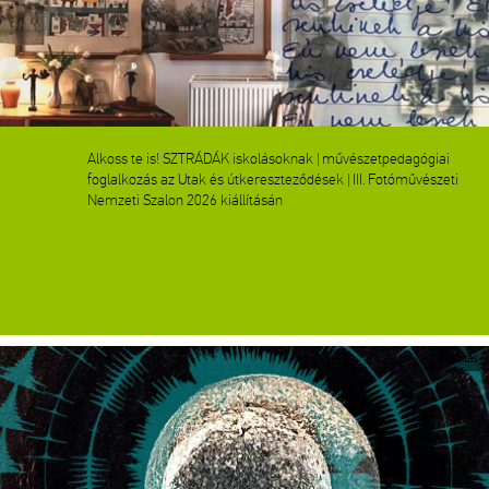
Alkoss te is! SZTRÁDÁK iskolásoknak | művészetpedagógiai
foglalkozás az Utak és útkereszteződések | III. Fotóművészeti
Nemzeti Szalon 2026 kiállításán
Kiállítás