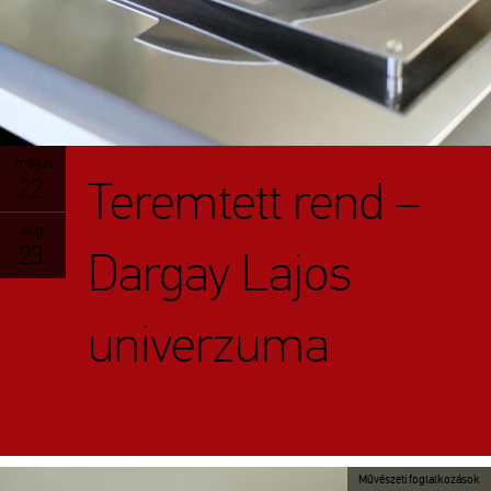
május
Teremtett rend –
22.
aug.
23.
Dargay Lajos
univerzuma
Művészeti foglalkozások