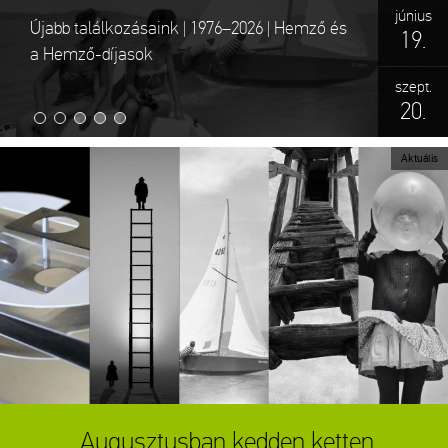
június
július
Újabb találkozásaink | 1976–2026 | Hemző és
RÉVÉSZ TAMÁS_Csend | A mindennapok
19.
17.
a Hemző-díjasok
költészete
október
szept.
20.
11.
Aktuális
Augusztusban kedden ketten