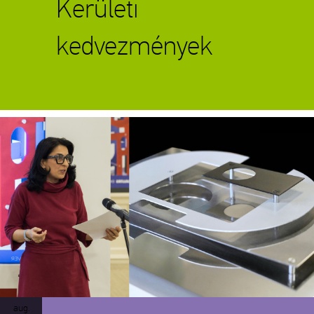
Kerületi
kedvezmények
Tárlatvezetés
aug.