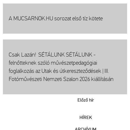
A MUCSARNOK.HU sorozat első tíz kötete
Csak Lazán! SÉTÁLUNK SÉTÁLUNK -
felnőtteknek szóló művészetpedagógiai
foglalkozás az Utak és útkereszteződések | III.
Fotóművészeti Nemzeti Szalon 2026 kiállításán
Előző hír
HÍREK
ARCHÍVUM