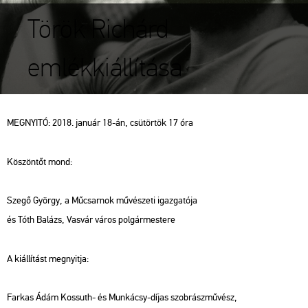
Török Richárd
emlékkiállítása
MEG­NYI­TÓ: 2018. ja­nu­ár 18-án, csü­tör­tök 17 óra
Kö­szön­tőt mond:
Szegő György, a Mű­csar­nok mű­vé­sze­ti igaz­ga­tó­ja
és Tóth Ba­lázs, Vas­vár város pol­gár­mes­te­re
A ki­ál­lí­tást meg­nyit­ja:
Far­kas Ádám Kos­suth- és Mun­ká­csy-díjas szob­rász­mű­vész,