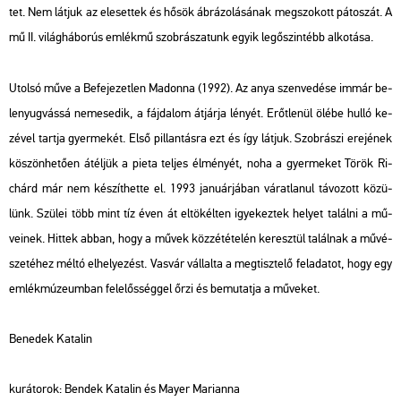
tet. Nem lát­juk az el­eset­tek és hősök áb­rá­zo­lá­sá­nak meg­szo­kott pá­to­szát. A
mű II. vi­lág­há­bo­rús em­lék­mű szob­rá­sza­tunk egyik leg­őszin­tébb al­ko­tá­sa.
Utol­só műve a
Be­fe­je­zet­len Ma­don­na
(1992). Az anya szen­ve­dé­se immár be­
le­nyug­vás­sá ne­me­se­dik, a fáj­da­lom át­jár­ja lé­nyét. Erőt­le­nül ölébe hulló ke­
zé­vel tart­ja gyer­me­két. Első pil­lan­tás­ra ezt és így lát­juk. Szob­rá­szi ere­jé­nek
kö­szön­he­tő­en át­él­jük a
p
ieta
tel­jes él­mé­nyét, noha a gyer­me­ket Török Ri­
chárd már nem ké­szít­het­te el. 1993 ja­nu­ár­já­ban vá­rat­la­nul tá­vo­zott kö­zü­
lünk. Szü­lei több mint tíz éven át el­tö­kél­ten igye­kez­tek he­lyet ta­lál­ni a mű­
ve­i­nek. Hit­tek abban, hogy a művek köz­zé­té­te­lén ke­resz­tül ta­lál­nak a mű­vé­
sze­té­hez méltó el­he­lye­zést. Vas­vár vál­lal­ta a meg­tisz­te­lő fel­ada­tot, hogy egy
em­lék­mú­ze­um­ban fe­le­lős­ség­gel őrzi és be­mu­tat­ja a mű­ve­ket.
Be­ne­dek Ka­ta­lin
ku­rá­to­rok: Ben­dek Ka­ta­lin és Mayer Ma­ri­an­na