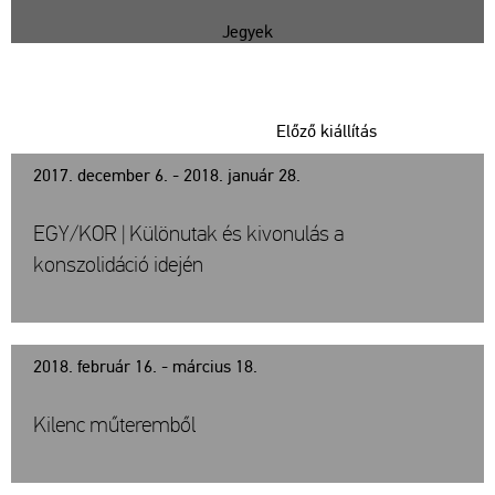
Jegyek
Előző kiállítás
2017. december 6. - 2018. január 28.
EGY/KOR | Különutak és kivonulás a
konszolidáció idején
2018. február 16. - március 18.
Kilenc műteremből