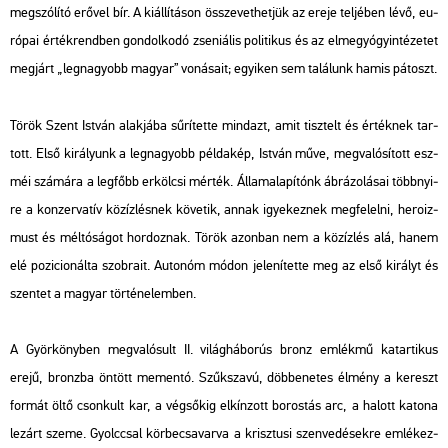
meg­szó­lí­tó erő­vel bír. A ki­ál­lí­tá­son össze­vet­het­jük az ereje tel­jé­ben lévő, eu­
ró­pai ér­ték­rend­ben gon­dol­ko­dó zse­ni­á­lis po­li­ti­kus és az el­me­gyógy­in­té­ze­tet
meg­járt „leg­na­gyobb ma­gyar” vo­ná­sa­it; egyi­ken sem ta­lá­lunk hamis pá­toszt.
Török Szent Ist­ván alak­já­ba sű­rí­tet­te mind­azt, amit tisz­telt és ér­ték­nek tar­
tott. Első ki­rá­lyunk a leg­na­gyobb pél­da­kép, Ist­ván műve, meg­va­ló­sí­tott esz­
méi szá­má­ra a leg­főbb er­köl­csi mér­ték. Ál­lam­ala­pí­tónk áb­rá­zo­lá­sai több­nyi­
re a kon­zer­va­tív köz­íz­lés­nek kö­ve­tik, annak igye­kez­nek meg­fe­lel­ni, he­ro­iz­
must és mél­tó­sá­got hor­doz­nak. Török azon­ban nem a köz­íz­lés alá, hanem
elé po­zi­ci­o­nál­ta szob­ra­it. Au­to­nóm módon je­le­ní­tet­te meg az első ki­rályt és
szen­tet a ma­gyar tör­té­ne­lem­ben.
A Györ­köny­ben meg­va­ló­sult II. vi­lág­há­bo­rús bronz em­lék­mű ka­tar­ti­kus
erejű, bronz­ba ön­tött me­men­tó. Szűk­sza­vú, döb­be­ne­tes él­mény a ke­reszt
for­mát öltő cson­kult kar, a vég­ső­kig el­kín­zott bo­ros­tás arc, a ha­lott ka­to­na
le­zárt szeme. Gyolccsal kör­be­csa­var­va a krisz­tu­si szen­ve­dé­sek­re em­lé­kez­