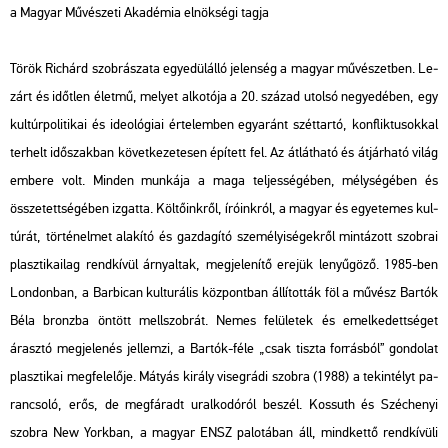
a Ma­gyar Mű­vé­sze­ti Aka­dé­mia el­nök­sé­gi tagja
Török Ri­chárd szob­rá­sza­ta egye­dül­ál­ló je­len­ség a ma­gyar mű­vé­szet­ben. Le­
zárt és időt­len élet­mű, me­lyet al­ko­tó­ja a 20. szá­zad utol­só ne­gye­dé­ben, egy
kul­túr­po­li­ti­kai és ideo­ló­gi­ai ér­te­lem­ben egy­aránt szét­tar­tó, konf­lik­tu­sok­kal
ter­helt idő­szak­ban kö­vet­ke­ze­te­sen épí­tett fel. Az át­lát­ha­tó és át­jár­ha­tó világ
em­be­re volt. Min­den mun­ká­ja a maga tel­jes­sé­gé­ben, mély­sé­gé­ben és
össze­tett­sé­gé­ben iz­gat­ta. Köl­tő­ink­ről, író­ink­ról, a ma­gyar és egye­te­mes kul­
tú­rát, tör­té­nel­met ala­kí­tó és gaz­da­gí­tó sze­mé­lyi­sé­gek­ről min­tá­zott szob­rai
plasz­ti­ka­i­lag rend­kí­vül ár­nyal­tak, meg­je­le­ní­tő ere­jük le­nyű­gö­ző. 1985-ben
Lon­don­ban, a Bar­bi­can kul­tu­rá­lis köz­pont­ban ál­lí­tot­ták föl a mű­vész
Bar­tók
Béla
bronz­ba ön­tött mell­szob­rát. Nemes fe­lü­le­tek és emel­ke­dett­sé­get
árasz­tó meg­je­le­nés jel­lem­zi, a Bar­tók-féle „csak tisz­ta for­rás­ból” gon­do­lat
plasz­ti­kai meg­fe­le­lő­je.
Má­tyás ki­rály
vi­seg­rá­di szob­ra (1988) a te­kin­télyt pa­
ran­cso­ló, erős, de meg­fá­radt ural­ko­dó­ról be­szél. Kos­suth és Szé­che­nyi
szob­ra New York­ban, a ma­gyar ENSZ pa­lo­tá­ban áll, mind­ket­tő rend­kí­vü­li