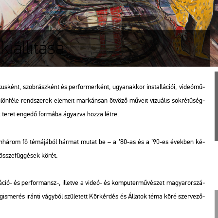
iállítása
­ként, szob­rász­ként és per­for­mer­ként, ugyan­ak­kor ins­tal­lá­ci­ói, vi­deó­mű­
ön­fé­le rend­sze­rek ele­me­it mar­kán­san öt­vö­ző mű­ve­it vi­zu­á­lis sok­ré­tű­ség­
­nek teret en­ge­dő for­má­ba ágyaz­va hozza létre.
i­zen­há­rom fő té­má­já­ból hár­mat mutat be – a ’80-as és a ’90-es évek­ben ké­
z össze­füg­gé­sek körét.
á­ció- és per­for­mansz-, il­let­ve a videó- és kom­pu­ter­mű­vé­szet ma­gyar­or­szá­
­is­me­rés irán­ti vágy­ból szü­le­tett
Kör­kér­dés
és
Ál­la­tok
téma köré szer­ve­ző­