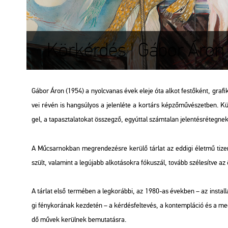
Körkérdés | Gábor Áron k
Gábor Áron (1954) a nyolc­va­nas évek eleje óta alkot fes­tő­ként, gra­fi­kus
vei révén is hang­sú­lyos a je­len­lé­te a kor­társ kép­ző­mű­vé­szet­ben. Kü­l
gel, a ta­pasz­ta­la­to­kat összeg­ző, egy­út­tal szám­ta­lan je­len­tés­ré­teg
A Mű­csar­nok­ban meg­ren­de­zés­re ke­rü­lő tár­lat az ed­di­gi élet­mű t
szült, va­la­mint a leg­újabb al­ko­tá­sok­ra fó­kusz­ál, to­vább szé­le­sít­ve a
A tár­lat első ter­mé­ben a leg­ko­ráb­bi, az 1980-as évek­ben – az ins­tal­l
gi fény­ko­rá­nak kez­de­tén – a kér­dés­fel­te­vés, a kon­temp­lá­ció és a meg
dő művek ke­rül­nek be­mu­ta­tás­ra.