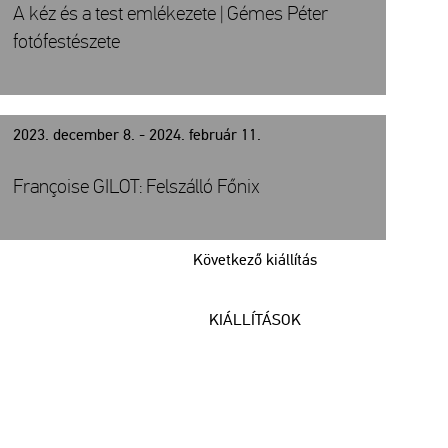
A kéz és a test emlékezete | Gémes Péter
fotófestészete
2023. december 8. - 2024. február 11.
Françoise GILOT: Felszálló Főnix
Következő kiállítás
KIÁLLÍTÁSOK