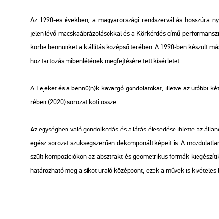
Az 1990-es évek­ben, a ma­gyar­or­szá­gi rend­szer­vál­tás hosszú­ra nyú
jelen lévő macs­ka­áb­rá­zo­lá­sok­kal és a
Kör­kér­dés
című per­for­mansz­ról
körbe ben­nün­ket a ki­ál­lí­tás kö­zép­ső te­ré­ben. A 1990-ben ké­szült 
hoz tar­to­zás mi­ben­lé­té­nek meg­fej­té­sé­re tett kí­sér­le­tet.
A
Fejek
et és a bennü(n)k ka­var­gó gon­do­la­to­kat, il­let­ve az utób­bi k
ré­ben
(2020) so­ro­zat köti össze.
Az egy­ség­ben való gon­dol­ko­dás és a látás éle­se­dé­se ih­let­te az ál­l
egész
so­ro­zat szük­ség­sze­rű­en de­kom­po­nált ké­pe­it is. A moz­du­lat­lan
szült kom­po­zí­ci­ó­kon az abszt­rakt és geo­met­ri­kus for­mák ki­egé­szí­
ha­tá­roz­ha­tó meg a síkot uraló kö­zép­pont, ezek a művek is ki­vé­te­les 