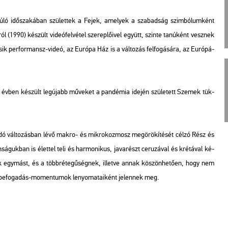
ló idő­sza­ká­ban szü­let­tek a
Fejek
, ame­lyek a sza­bad­ság szim­bó­lum­ként
 (1990) ké­szült vi­de­ó­fel­vé­tel sze­rep­lő­i­vel együtt, szin­te ta­nú­ként vesz­nek
másik per­for­mansz-videó, az
Eu­ró­pa Ház
is a vál­to­zás fel­fo­gá­sá­ra, az Eu­ró­pá­
ét évben ké­szült leg­újabb mű­ve­ket a pan­dé­mia ide­jén szü­le­tett
Sze­mek tük­
an­dó vál­to­zás­ban lévő makro- és mik­ro­koz­mosz meg­örö­kí­té­sét célzó
Rész és
­sá­guk­ban is élet­tel teli és har­mo­ni­kus, ja­va­részt ce­ru­zá­val és kré­tá­val ké­
tik egy­mást, és a több­ré­te­gű­ség­nek, il­let­ve annak kö­szön­he­tő­en, hogy nem
be­fo­ga­dás-mo­men­tu­mok le­nyo­ma­ta­i­ként je­len­nek meg.