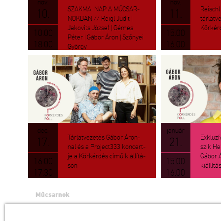
nov.
nov.
SZAK­MAI NAP A MŰ­CSAR­
Re­ischl 
10.
11.
NOK­BAN // Reigl Judit |
tár­lat­
Jak­ovits Jó­zsef | Gémes
Kör­kér­
10.00
15.00
Péter | Gábor Áron | Sző­nyei
18.00
16.00
György
dec.
ja­nu­ár
Tár­lat­ve­ze­tés Gábor Áron­
Exk­lu­zí
17.
21.
nal és a Pro­ject333 kon­cert­
szik He
je a Kör­kér­dés című ki­ál­lí­tá­
Gábor Á
16.00
15.00
son
ki­ál­lí­tá
17.30
16.00
Műcsarnok
a Magyar Művészeti Akadémia intézménye