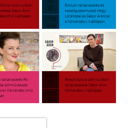
nov.
Szil­via nyitó ku­rá­to­ri
Exk­lu­zív tár­lat­ve­ze­tés és
30.
ve­ze­té­se Gábor Áron
ka­ta­ló­gus­be­mu­ta­tó Hegyi
dés című ki­ál­lí­tá­sán
Ló­ránd­dal és Gábor Áron­nal
17.00
a Kör­kér­dés c. ki­ál­lí­tá­son
18.00
ja­nu­ár
v tár­lat­ve­ze­tés Ro­
Re­ischl Szil­via záró ku­rá­to­ri
25.
lla szín­mű­vésszel
tár­lat­ve­ze­té­se Gábor Áron
ron Kör­kér­dés című
Kör­kér­dés c. ki­ál­lí­tá­sán
18.00
­sán
19.00