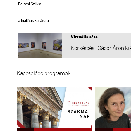
Re­ischl Szil­via
a ki­ál­lí­tás ku­rá­to­ra
Vir­tu­á­lis séta
Kör­kér­dés | Gábor Áron ki­ál­
Kap­cso­ló­dó prog­ra­mok