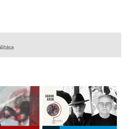
lí­tá­sa