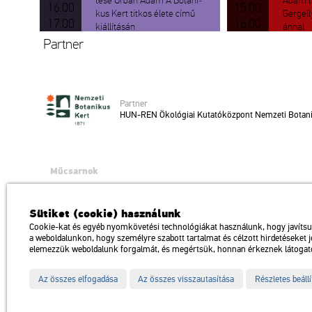
té­se Urbán Ádám A Bo­ta­ni­
Ádám tár
16.00
15.00
kus Kert tit­kos élete című
Ger­gell
17.00
16.00
ki­ál­lí­tá­sán
án­nal
Part­ner
Part­ner
HUN-REN Öko­ló­gi­ai Ku­ta­tó­köz­pont Nem­ze­ti Bo­ta­n
Műcsarnok
a Magyar Művészeti Akadémia intézménye
1146 Budapest, Dózsa György út 37.
Sütiket (cookie) használunk
Megközelíthető: Millenniumi Földalatti Vasút – Hősök tere megálló Trol
Cookie-kat és egyéb nyomkövetési technológiákat használunk, hogy javíts
a weboldalunkon, hogy személyre szabott tartalmat és célzott hirdetéseket 
Impresszum
Sitemap
Adatvédelem
elemezzük weboldalunk forgalmát, és megértsük, honnan érkeznek látogat
Az összes elfogadása
Az összes visszautasítása
Részletes beáll