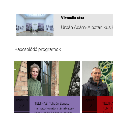
Vir­tu­á­lis séta
Urbán Ádám: A bo­ta­ni­kus ke
Kap­cso­ló­dó prog­ra­mok
már­ci­us
áp­ri­lis
TELT­HÁZ! Tu­li­pán Zsu­zsan­
TELT­HÁ
22.
12.
na nyitó ku­rá­to­ri tár­lat­ve­ze­
KERT TI