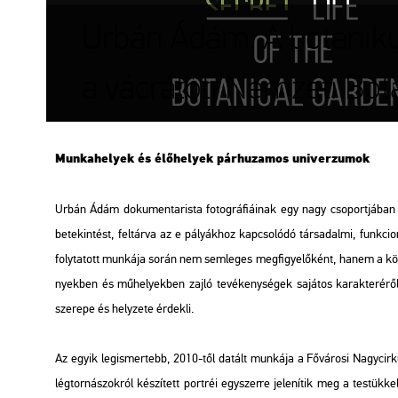
Urbán Ádám: A botanikus 
a vácrátóti Nemzeti Bot
Mun­ka­he­lyek és élő­he­lyek pár­hu­za­mos uni­ver­zu­mok
Urbán Ádám do­ku­men­ta­ris­ta fo­tog­rá­fi­á­i­nak egy nagy cso­port­já­ban 
be­te­kin­tést, fel­tár­va az e pá­lyák­hoz kap­cso­ló­dó tár­sa­dal­mi, funk­ci­
foly­ta­tott mun­ká­ja során nem sem­le­ges meg­fi­gye­lő­ként, hanem a kö­z
nyek­ben és mű­he­lyek­ben zajló te­vé­keny­sé­gek sa­já­tos ka­rak­te­ré­ről
sze­re­pe és hely­ze­te ér­dek­li.
Az egyik leg­is­mer­tebb, 2010-től da­tált mun­ká­ja a Fő­vá­ro­si Nagy­cir­kus
lég­tor­ná­szok­ról ké­szí­tett port­réi egy­szer­re je­le­ní­tik meg a tes­tük­k