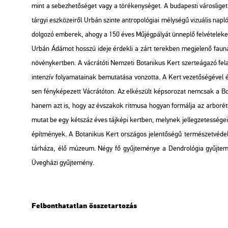
mint a se­bez­he­tő­sé­get vagy a tö­ré­keny­sé­get. A bu­da­pes­ti vá­ros­li­ge
tár­gyi esz­kö­ze­i­ről Urbán szin­te ant­ro­po­ló­gi­ai mély­sé­gű vi­zu­á­lis na
dol­go­zó em­be­rek, ahogy a 150 éves Mű­jég­pá­lyát ün­nep­lő fel­vé­te­le
Urbán Ádá­mot hosszú ideje ér­dek­li a zárt te­rek­ben meg­je­le­nő fauna és 
nö­vény­kert­ben. A vác­rá­tó­ti Nem­ze­ti Bo­ta­ni­kus Kert szer­te­ága­zó fe
in­ten­zív fo­lya­ma­ta­i­nak be­mu­ta­tá­sa von­zot­ta. A Kert ve­ze­tő­sé­gé­v
sen fény­ké­pe­zett Vác­rá­tó­ton. Az el­ké­szült kép­so­ro­zat nem­csak a Bo­
hanem azt is, hogy az év­sza­kok rit­mu­sa ho­gyan for­mál­ja az ar­bo­ré­tum
mutat be egy két­száz éves táj­ké­pi kert­ben, mely­nek jel­leg­ze­tes­sé­gei 
épít­mé­nyek. A Bo­ta­ni­kus Kert or­szá­gos je­len­tő­sé­gű ter­mé­szet­vé­de
tár­há­za, élő mú­ze­um. Négy fő gyűj­te­mé­nye a Dend­ro­ló­gia gyűj­te­m
Üveg­há­zi gyűj­te­mény.
Fel­bont­ha­tat­lan össze­tar­to­zás