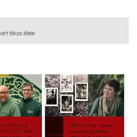
rt tit­kos élete
május
Z! A BO­TA­NI­KUS
TELT­HÁZ! Frá­ter Er­zsé­bet
8.
T­KOS ÉLETE | Urbán
bio­ló­gus tár­lat­ve­ze­té­se