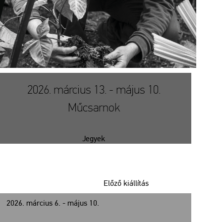
2026. március 13. - május 10.
Műcsarnok
Jegyek
Előző kiállítás
2026. március 6. - május 10.