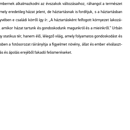
m­ber­nek al­kal­maz­kod­ni az év­sza­kok vál­to­zá­sa­i­hoz, rá­han­gol a ter­mé­szet
ly ere­de­ti­leg házat je­lent, de ház­tar­tás­nak is for­dít­juk, s a ház­tar­tás­ban
vé­ben e csa­lá­di kör­ről így ír: „A ház­tar­tás­ként fel­fo­gott kör­nye­zet la­ko­zá­
mi­kor házat tar­tunk és gon­dos­ko­dunk ma­gunk­ról és a mi­e­ink­ről.” Urbán
egy sta­ti­kus tér, hanem élő, lé­leg­ző világ, amely fo­lya­ma­tos gon­dos­ko­dást és
­ben a fo­tó­so­ro­zat rá­irá­nyít­ja a fi­gyel­met nö­vény, állat és ember el­vá­laszt­
ás és ápo­lás ere­jé­ből fa­ka­dó fel­is­me­ré­se­ket.