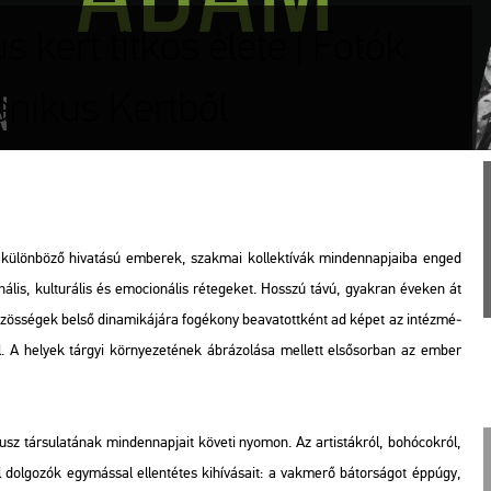
kert titkos élete | Fotók
anikus Kertből
kü­lön­bö­ző hi­va­tá­sú em­be­rek, szak­mai kol­lek­tí­vák min­den­nap­ja­i­ba enged
o­ná­lis, kul­tu­rá­lis és emo­ci­o­ná­lis ré­te­ge­ket. Hosszú távú, gyak­ran éve­ken át
ös­sé­gek belső di­na­mi­ká­já­ra fo­gé­kony be­ava­tott­ként ad képet az in­téz­mé­
. A he­lyek tár­gyi kör­nye­ze­té­nek áb­rá­zo­lá­sa mel­lett el­ső­sor­ban az ember
z tár­su­la­tá­nak min­den­nap­ja­it kö­ve­ti nyo­mon. Az ar­tis­ták­ról, bo­hó­cok­ról,
el dol­go­zók egy­más­sal el­len­té­tes ki­hí­vá­sa­it: a vak­me­rő bá­tor­sá­got épp­úgy,