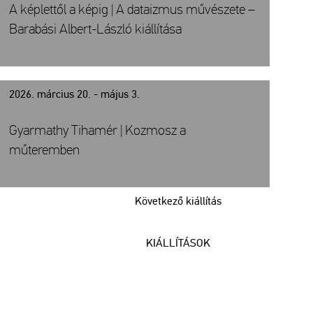
A képlettől a képig | A dataizmus művészete –
Barabási Albert-László kiállítása
2026. március 20. - május 3.
Gyarmathy Tihamér | Kozmosz a
műteremben
Következő kiállítás
KIÁLLÍTÁSOK