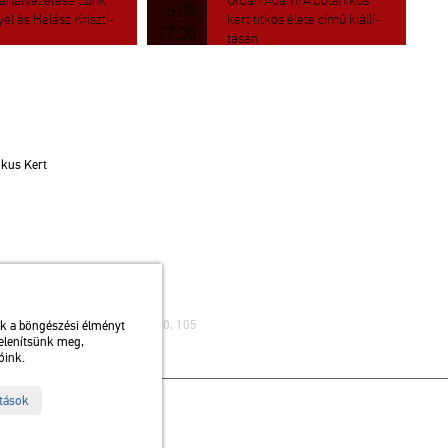
­lat­ve­ze­té­se Lunk
Urbán Ádám: A bo­ta­ni­kus
16.00
yel és Ha­lász Krisz­ti­
kert tit­kos élete című ki­ál­lí­
17.00
tá­sán
i­kus Kert
ibusz: 75, 79 / Autóbusz: 20, 30, 105
uk a böngészési élményt
jelenítsünk meg,
óink.
ítások