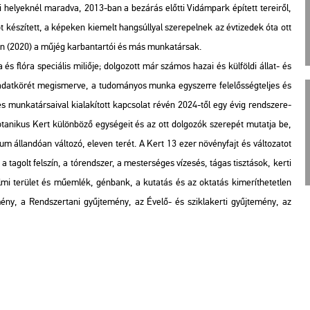
­ti he­lyek­nél ma­rad­va, 2013-ban a be­zá­rás előt­ti Vi­dám­park épí­tett te­re­i­ről,
p­lót ké­szí­tett, a ké­pe­ken ki­emelt hang­súllyal sze­re­pel­nek az év­ti­ze­dek óta ott
­ken (2020) a műjég kar­ban­tar­tói és más mun­ka­tár­sak.
flóra spe­ci­á­lis mi­li­ő­je; dol­go­zott már szá­mos hazai és kül­föl­di állat- és
l­adat­kö­rét meg­is­mer­ve, a tu­do­má­nyos munka egy­szer­re fe­le­lős­ség­tel­jes és
el és mun­ka­tár­sa­i­val ki­ala­kí­tott kap­cso­lat révén 2024-től egy évig rend­sze­re­
ta­ni­kus Kert kü­lön­bö­ző egy­sé­ge­it és az ott dol­go­zók sze­re­pét mu­tat­ja be,
 ál­lan­dó­an vál­to­zó, ele­ven terét. A Kert 13 ezer nö­vény­fajt és vál­to­za­tot
a ta­golt fel­szín, a tó­rend­szer, a mes­ter­sé­ges víz­esés, tágas tisz­tá­sok, kerti
l­mi te­rü­let és mű­em­lék, gén­bank, a ku­ta­tás és az ok­ta­tás ki­me­rít­he­tet­len
ény, a Rend­szer­ta­ni gyűj­te­mény, az Évelő- és szik­la­ker­ti gyűj­te­mény, az