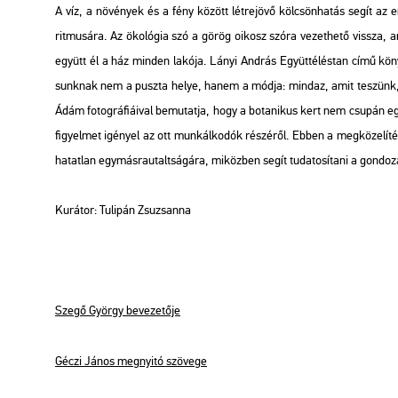
A víz, a nö­vé­nyek és a fény kö­zött lét­re­jö­vő köl­csön­ha­tás segít az e
rit­mu­sá­ra. Az öko­ló­gia szó a görög
oi­kosz
szóra ve­zet­he­tő vissza, ame
együtt él a ház min­den la­kó­ja. Lányi And­rás
Együtt­élés­tan
című köny­
sunk­nak nem a pusz­ta helye, hanem a módja: mind­az, amit te­szünk, a
Ádám fo­tog­rá­fi­á­i­val be­mu­tat­ja, hogy a bo­ta­ni­kus kert nem csu­pán 
fi­gyel­met igé­nyel az ott mun­kál­ko­dók ré­szé­ről. Ebben a meg­kö­ze­lí­tés
ha­tat­lan egy­más­ra­utalt­sá­gá­ra, mi­köz­ben segít tu­da­to­sí­ta­ni a gon­do­z
Ku­rá­tor: Tu­li­pán Zsu­zsan­na
Szegő György be­ve­ze­tő­je
Géczi János meg­nyi­tó szö­ve­ge