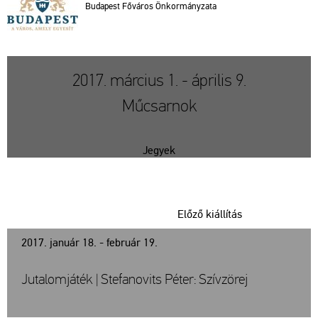
Bu­da­pest Fő­vá­ros Ön­kor­mány­za­ta
2017. március 1. - április 9.
Műcsarnok
Jegyek
Előző kiállítás
2017. január 18. - február 19.
Jutalomjáték | Stefanovits Péter: Szívzörej