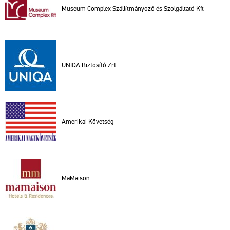
Mus­e­um Comp­lex Szál­lít­má­nyo­zó és Szol­gál­ta­tó Kft
UNIQA Biz­to­sí­tó Zrt.
Ame­ri­kai Kö­vet­ség
Ma­Ma­i­son