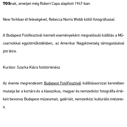
TOS
nak, ame­lyet még Ro­bert Capa ala­pí­tott 1947-ban.
New York­ban él fe­le­sé­gé­vel, Re­becca Nor­ris Webb költő-fo­tog­rá­fus­sal.
A Bu­da­pest Fo­tó­fesz­ti­vál ki­emelt ese­mé­nye­ként meg­va­ló­su­ló ki­ál­lí­tás a Mű­
csar­nok­kal együtt­mű­kö­dés­ben, az Ame­ri­kai Nagy­kö­vet­ség tá­mo­ga­tá­sá­val
jött létre.
Ku­rá­tor: Szar­ka Klára fo­tó­tör­té­nész
Az éven­te meg­ren­de­zett
Bu­da­pest Fo­tó­Fesz­ti­vál
ki­ál­lí­tás­so­ro­zat ke­re­té­ben
mu­tat­ja be a kor­társ és a klasszi­kus, ma­gyar és nem­zet­kö­zi fo­tog­rá­fia ér­té­
ke­it be­von­va Bu­da­pest mú­ze­u­ma­it, ga­lé­ri­á­it, nem­zet­kö­zi kul­tu­rá­lis in­té­ze­te­
it.