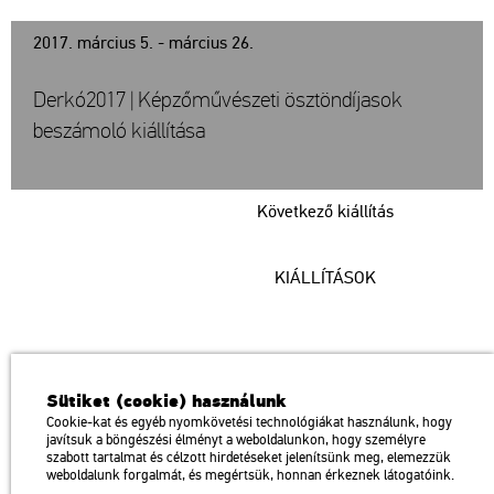
2017. március 5. - március 26.
Derkó2017 | Képzőművészeti ösztöndíjasok
beszámoló kiállítása
Következő kiállítás
KIÁLLÍTÁSOK
Műcsarnok
Sütiket (cookie) használunk
a Magyar Művészeti Akadémia intézménye
Cookie-kat és egyéb nyomkövetési technológiákat használunk, hogy
javítsuk a böngészési élményt a weboldalunkon, hogy személyre
1146 Budapest, Dózsa György út 37.
szabott tartalmat és célzott hirdetéseket jelenítsünk meg, elemezzük
Megközelíthető: Millenniumi Földalatti Vasút – Hősök tere megálló
térkép
weboldalunk forgalmát, és megértsük, honnan érkeznek látogatóink.
Trolibusz: 75, 79 / Autóbusz: 20, 30, 105