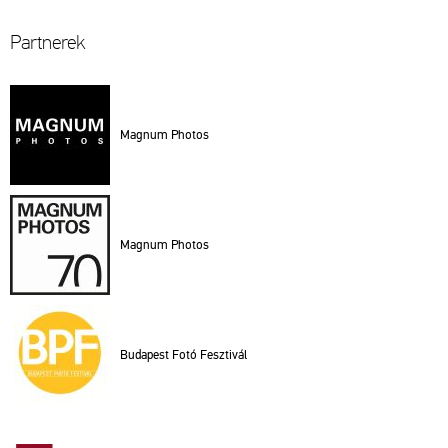
Part­ne­rek
Mag­num Pho­tos
Mag­num Pho­tos
Bu­da­pest Fotó Fesz­ti­vál