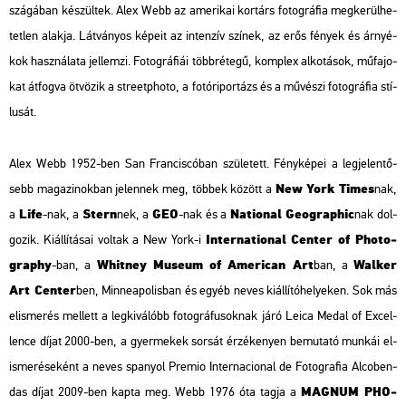
szá­gá­ban ké­szül­tek. Alex Webb az ame­ri­kai kor­társ fo­tog­rá­fia meg­ke­rül­he­
tet­len alak­ja. Lát­vá­nyos ké­pe­it az in­ten­zív szí­nek, az erős fé­nyek és ár­nyé­
kok hasz­ná­la­ta jel­lem­zi. Fo­tog­rá­fi­ái több­ré­te­gű, komp­lex al­ko­tá­sok, mű­fa­jo­
kat át­fog­va öt­vö­zik a streetp­ho­to, a fo­tó­ri­por­tázs és a mű­vé­szi fo­tog­rá­fia stí­
lu­sát.
Alex Webb 1952-ben San Fran­cis­có­ban szü­le­tett. Fény­ké­pei a leg­je­len­tő­
New York Times
sebb ma­ga­zi­nok­ban je­len­nek meg, töb­bek kö­zött a
nak,
Life
Stern
GEO
Na­ti­o­nal Geo­gra­phic
a
-nak, a
nek, a
-nak és a
nak dol­
In­ter­na­ti­o­nal Cen­ter of Pho­to­
go­zik. Ki­ál­lí­tá­sai vol­tak a New York-i
gra­phy
Whit­ney Mus­e­um of Ame­ri­can Art
Wal­ker
-ban, a
ban, a
Art Cen­ter
ben, Min­nea­po­lis­ban és egyéb neves ki­ál­lí­tó­he­lye­ken. Sok más
el­is­me­rés mel­lett a leg­ki­vá­lóbb fo­tog­rá­fu­sok­nak járó
Leica Medal of Ex­cel­
len­ce
díjat 2000-ben, a gyer­me­kek sor­sát ér­zé­ke­nyen be­mu­ta­tó mun­kái el­
is­me­ré­se­ként a neves spa­nyol
Pre­mio In­ter­na­ci­o­nal de Fo­tog­ra­fia Al­coben­
MAG­NUM PHO­
das
díjat 2009-ben kapta meg. Webb 1976 óta tagja a