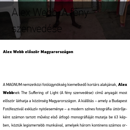
Alex Webb: A fény
szenvedése
Alex Webb elő­ször Ma­gyar­or­szá­gon
Alex
A MAG­NUM nem­zet­kö­zi fo­tó­ügy­nök­ség ki­emel­ke­dő kor­társ alak­já­nak,
Webb
nek
The Suf­fe­ring of Light
(A fény szen­ve­dé­se)
című anya­gát most
elő­ször lát­hat­ja a kö­zön­ség Ma­gyar­or­szá­gon. A ki­ál­lí­tás – amely a Bu­da­pest
Fo­tó­fesz­ti­vál exk­lu­zív nyi­tó­ese­mé­nye – a mo­dern szí­nes fo­tog­rá­fia út­tö­rő­je­
ként szá­mon tar­tott mű­vész első át­fo­gó mo­nog­rá­fi­á­ját mu­tat­ja be 63 kép­
ben, köz­tük leg­is­mer­tebb mun­ká­i­val, ame­lyek három kon­ti­nens szá­mos or­