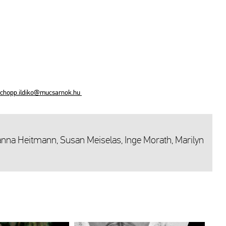
chopp.​il­di­ko@​mu­csar­nok.​hu
anna Heit­mann, Susan Mei­se­las, Inge Mo­rath, Ma­ri­lyn