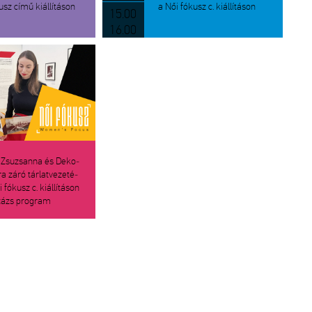
usz című ki­ál­lí­tá­son
a Női fó­kusz c. ki­ál­lí­tá­son
15.00
16.00
n Zsu­zsan­na és De­ko­
a záró tár­lat­ve­ze­té­
fó­kusz c. ki­ál­lí­tá­son
százs prog­ram