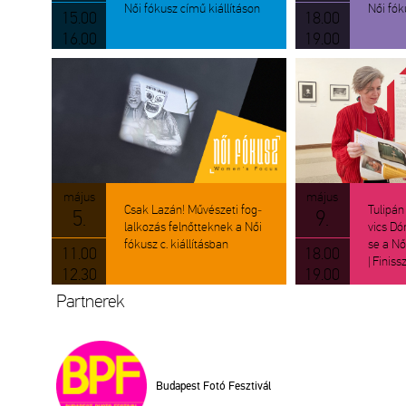
Női fó­kusz című ki­ál­lí­tá­son
Női fó­k
15.00
18.00
16.00
19.00
május
május
Csak Lazán! Mű­vé­sze­ti fog­
Tu­li­pá
5.
9.
lal­ko­zás fel­nőt­tek­nek a Női
vics Dór
fó­kusz c. ki­ál­lí­tás­ban
se a Női 
11.00
18.00
| Fi­nis
12.30
19.00
Part­ne­rek
Bu­da­pest Fotó Fesz­ti­vál