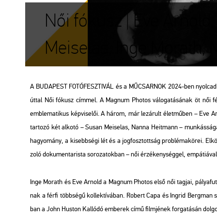
Női fókusz | Eve Arnol
Meiselas, Inge Morath, M
A BU­DA­PEST FO­TÓ­FESZ­TI­VÁL és a MŰ­CSAR­NOK 2024-ben nyol­ca­dik al­ka
út­tal
Női fó­kusz
cím­mel. A Mag­num Pho­tos vá­lo­ga­tá­sá­nak öt női fény
emb­le­ma­ti­kus kép­vi­se­lői. A három, már le­zá­rult élet­mű­ben –
Eve Ar
tar­to­zó két al­ko­tó –
Susan Mei­se­las
,
Nanna Heit­mann
– mun­kás­sá­gá­
ha­gyo­mány, a ki­sebb­sé­gi lét és a jog­fosz­tott­ság prob­lé­ma­kö­rei. El­kö
zo­ló do­ku­men­ta­ris­ta so­ro­za­tok­ban – női ér­zé­keny­ség­gel, em­pá­ti­á­val
Inge Mo­rath és Eve Ar­nold a Mag­num Pho­tos első női tag­jai, pá­lya­fu­
nak a férfi több­sé­gű kol­lek­tí­vá­ban. Ro­bert Capa és Ing­rid Berg­man sz
ban a John Hus­ton
Kal­ló­dó em­be­rek
című film­jé­nek for­ga­tá­sán dol­