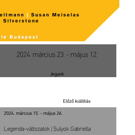
2024. március 23. - május 12.
Jegyek
Előző kiállítás
2024. március 15. - május 26.
Legenda-változatok | Sulyok Gabriella