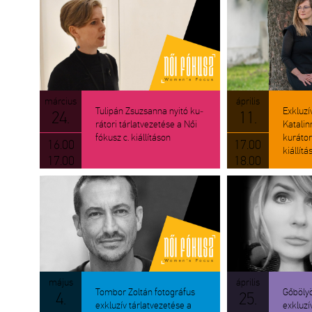
már­ci­us
áp­ri­lis
Tu­li­pán Zsu­zsan­na nyitó ku­
Exk­lu­zí
24.
11.
rá­to­ri tár­lat­ve­ze­té­se a Női
Ka­ta­li
fó­kusz c. ki­ál­lí­tá­son
ku­rá­to­
16.00
17.00
ki­ál­lí­tá
17.00
18.00
május
áp­ri­lis
Tom­bor Zol­tán fo­tog­rá­fus
Gő­bö­ly
4.
25.
exk­lu­zív tár­lat­ve­ze­té­se a
exk­lu­zí