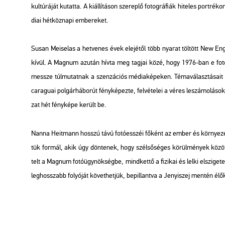
kul­tú­rá­ját ku­tat­ta. A ki­ál­lí­tá­son sze­rep­lő fo­tog­rá­fi­ák hi­te­les port­ré
di­ai hét­köz­na­pi em­be­re­ket.
Susan Mei­se­las a het­ve­nes évek ele­jé­től több nya­rat töl­tött New Eng­
kívül. A Mag­num az­után hívta meg tag­jai közé, hogy 1976-ban e fo­t
messze túl­mu­tat­nak a szen­zá­ci­ós mé­dia­ké­pe­ken. Té­ma­vá­lasz­tá­sa­it mé
ca­ra­gu­ai pol­gár­há­bo­rút fény­ké­pez­te, fel­vé­te­lei a véres le­szá­mo­lá­sok­r
zat hét fény­ké­pe ke­rült be.
Nanna Heit­mann hosszú távú fo­tó­esszéi fő­ként az ember és kör­nye­ze­te
tük for­mál, akik úgy dön­te­nek, hogy szél­ső­sé­ges kö­rül­mé­nyek kö­zö
telt a Mag­num fo­tó­ügy­nök­ség­be, mind­ket­tő a fi­zi­kai és lelki el­szi­ge­t
leg­hosszabb fo­lyó­ját kö­vet­het­jük, be­pil­lant­va a Je­nyi­szej men­tén élők