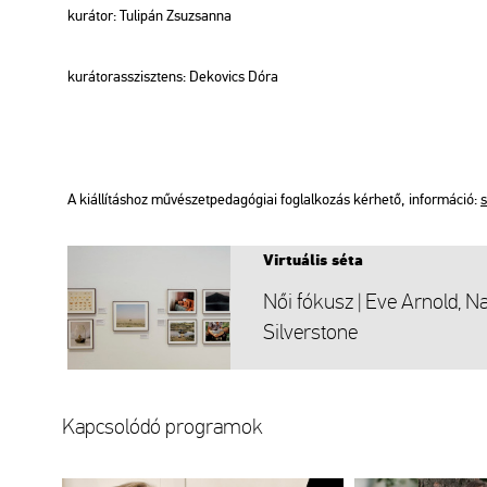
ku­rá­tor: Tu­li­pán Zsu­zsan­na
ku­rá­tor­asszisz­tens: De­ko­vics Dóra
A ki­ál­lí­tás­hoz mű­vé­szet­pe­da­gó­gi­ai fog­lal­ko­zás kér­he­tő, in­for­má­ció:
s
Vir­tu­á­lis séta
Női fó­kusz | Eve Ar­nold, N
Sil­vers­to­ne
Kap­cso­ló­dó prog­ra­mok