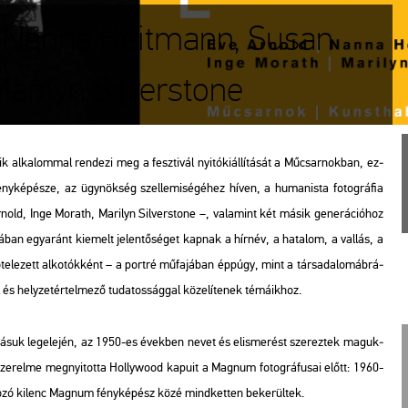
d, Nanna Heitmann, Susan
arilyn Silverstone
­lom­mal ren­de­zi meg a fesz­ti­vál nyi­tó­ki­ál­lí­tá­sát a Mű­csar­nok­ban, ez­
­ké­pé­sze, az ügy­nök­ség szel­le­mi­sé­gé­hez híven, a hu­ma­nis­ta fo­tog­rá­fia
­nold
,
Inge Mo­rath, Ma­ri­lyn Sil­vers­to­ne
–, va­la­mint két másik ge­ne­rá­ci­ó­hoz
ban egy­aránt ki­emelt je­len­tő­sé­get kap­nak a hír­név, a ha­ta­lom, a val­lás, a
­te­le­zett al­ko­tók­ként – a port­ré mű­fa­já­ban épp­úgy, mint a tár­sa­da­lom­áb­rá­
 és hely­zet­ér­tel­me­ző tu­da­tos­ság­gal kö­ze­lí­te­nek té­má­ik­hoz.
tá­suk leg­ele­jén, az 1950-es évek­ben nevet és el­is­me­rést sze­rez­tek ma­guk­
e­rel­me meg­nyi­tot­ta Hol­ly­wood ka­pu­it a Mag­num fo­tog­rá­fu­sai előtt: 1960-
go­zó ki­lenc Mag­num fény­ké­pész közé mind­ket­ten be­ke­rül­tek.