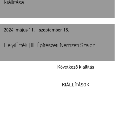
kiállítása
2024. május 11. - szeptember 15.
HelyiÉrték | III. Építészeti Nemzeti Szalon
Következő kiállítás
KIÁLLÍTÁSOK