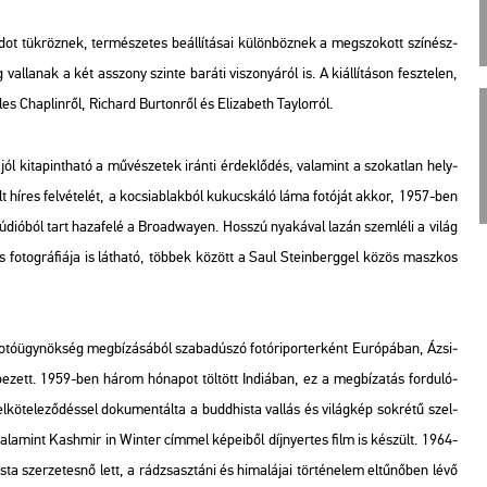
dot tük­röz­nek, ter­mé­sze­tes be­ál­lí­tá­sai kü­lön­böz­nek a meg­szo­kott szí­nész­
 val­la­nak a két asszony szin­te ba­rá­ti vi­szo­nyá­ról is. A ki­ál­lí­tá­son fesz­te­len,
 Chap­lin­ről, Ri­chard Bur­ton­ről és Eli­za­beth Tay­lor­ról.
jól ki­ta­pint­ha­tó a mű­vé­sze­tek irán­ti ér­dek­lő­dés, va­la­mint a szo­kat­lan hely­
 híres fel­vé­te­lét, a ko­csi­ab­lak­ból ku­kucs­ká­ló láma fo­tó­ját akkor, 1957-ben
di­ó­ból tart ha­za­fe­lé a Broad­wa­yen. Hosszú nya­ká­val lazán szem­lé­li a világ
tes fo­tog­rá­fi­á­ja is lát­ha­tó, töb­bek kö­zött a Saul Ste­in­berg­gel közös masz­kos
fo­tó­ügy­nök­ség meg­bí­zá­sá­ból sza­bad­úszó fo­tó­ri­por­ter­ként Eu­ró­pá­ban, Ázsi­
e­zett. 1959-ben három hó­na­pot töl­tött In­di­á­ban, ez a meg­bí­za­tás for­du­ló­
 el­kö­te­le­ző­dés­sel do­ku­men­tál­ta a budd­his­ta val­lás és vi­lág­kép sok­ré­tű szel­
va­la­mint
Kash­mir in Win­ter
cím­mel ké­pe­i­ből díj­nyer­tes film is ké­szült. 1964-
szer­ze­tes­nő lett, a rá­dzs­asz­tá­ni és hi­ma­lá­jai tör­té­ne­lem el­tű­nő­ben lévő