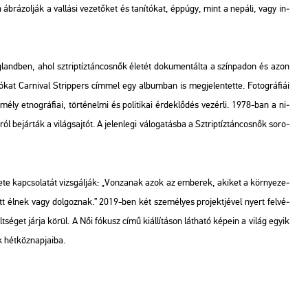
­kon áb­rá­zol­ják a val­lá­si ve­ze­tő­ket és ta­ní­tó­kat, épp­úgy, mint a ne­pá­li, vagy in­
land­ben, ahol sztrip­tíz­tán­cos­nők éle­tét do­ku­men­tál­ta a szín­pa­don és azon
ó­kat
Car­ni­val Strip­pers
cím­mel egy al­bum­ban is meg­je­len­tet­te. Fo­tog­rá­fi­ái
ly et­nog­rá­fi­ai, tör­té­nel­mi és po­li­ti­kai ér­dek­lő­dés ve­zér­li. 1978-ban a ni­
ól be­jár­ták a vi­lág­saj­tót. A je­len­le­gi vá­lo­ga­tás­ba a
Sztrip­tíz­tán­cos­nők
so­ro­
 kap­cso­la­tát vizs­gál­ják: „Von­za­nak azok az em­be­rek, aki­ket a kör­nye­ze­
tt élnek vagy dol­goz­nak.” 2019-ben két sze­mé­lyes pro­jekt­jé­vel nyert fel­vé­
elt­sé­get járja körül. A
Női fó­kusz
című ki­ál­lí­tá­son lát­ha­tó ké­pe­in a világ egyik
 hét­köz­nap­ja­i­ba.