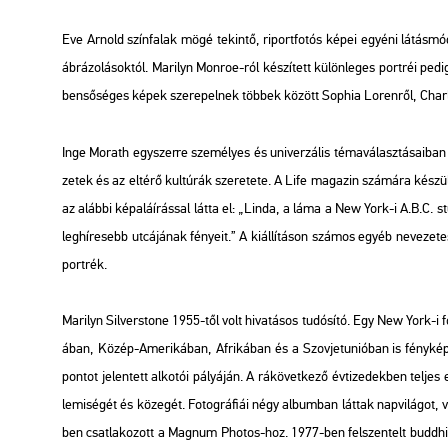
Eve Ar­nold szín­fa­lak mögé te­kin­tő, ri­port­fo­tós képei egyé­ni lá­tás­mó­
áb­rá­zo­lá­sok­tól. Ma­ri­lyn Mon­roe-ról ké­szí­tett kü­lön­le­ges port­réi pedig
ben­ső­sé­ges képek sze­re­pel­nek töb­bek kö­zött So­phia Lo­ren­ről, Charles
Inge Mo­rath egy­szer­re sze­mé­lyes és uni­ver­zá­lis té­ma­vá­lasz­tá­sa­i­ban 
ze­tek és az el­té­rő kul­tú­rák sze­re­te­te. A
Life
ma­ga­zin szá­má­ra ké­szült
az aláb­bi kép­alá­írás­sal látta el: „Linda, a láma a New York-i A.B.C. stú­
leg­hí­re­sebb ut­cá­já­nak fé­nye­it.” A ki­ál­lí­tá­son szá­mos egyéb ne­ve­ze­
port­rék.
Ma­ri­lyn Sil­vers­to­ne 1955-től volt hi­va­tá­sos tu­dó­sí­tó. Egy New York-i 
á­ban, Közép-Ame­ri­ká­ban, Af­ri­ká­ban és a Szov­jet­uni­ó­ban is fény­ké­p
pon­tot je­len­tett al­ko­tói pá­lyá­ján. A rá­kö­vet­ke­ző év­ti­ze­dek­ben tel­jes
le­mi­sé­gét és kö­ze­gét. Fo­tog­rá­fi­ái négy al­bum­ban lát­tak nap­vi­lá­got, 
ben csat­la­ko­zott a Mag­num Pho­tos-hoz. 1977-ben fel­szen­telt budd­his­ta 