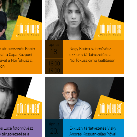
áp­ri­lis
v tár­lat­ve­ze­tés Kopin
Nagy Ka­ti­ca szín­mű­vész
18.
n­nal, a Capa Köz­pont
exk­lu­zív tár­lat­ve­ze­té­se a
rá­val a Női fó­kusz c.
Női fó­kusz című ki­ál­lí­tá­son
18.00
­son
19.00
áp­ri­lis
ös Luca fo­tó­mű­vész
Exk­lu­zív tár­lat­ve­ze­tés Visky
20.
v tár­lat­ve­ze­té­se a
And­rás Kos­suth-díjas író­val