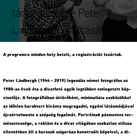
tárlatvezetése Peter
Lindbergh kiállításán
A prog­ram­ra min­den hely be­telt, a re­giszt­rá­ci­ót le­zár­tuk.
Peter Lind­bergh (1944 – 2019) le­gen­dás német fo­tog­rá­fus az
1980-as évek óta a di­vat­fo­tó egyik leg­töb­bet em­le­ge­tett kép­
vi­se­lő­je. A fo­tog­rá­fi­á­ban út­tö­rő­ként, mi­ni­ma­lis­ta esz­kö­zök­kel
az időt­len ka­rak­tert kí­ván­ta meg­ra­gad­ni, egyé­ni lá­tás­mód­já­val
új­ra­ér­tel­mez­te a szép­ség fo­gal­mát. Port­ré­i­nak póz­men­tes ter­
mé­sze­tes­sé­ge, a rek­lám és a divat vi­lá­gá­ban szo­kat­lan stí­lu­sa
el­len­tét­ben áll a kor­szak szi­go­rú­an konst­ru­ált ké­pe­i­vel, a di­