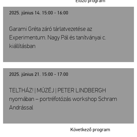
Előző program
2025. június 14. 15:00 - 16:00
Garami Gréta záró tárlatvezetése az
Experimentum. Nagy Pál és tanítványai c.
kiállításban
2025. június 21. 15:00 - 17:00
TELTHÁZ! | MÚZÉJ | PETER LINDBERGH
nyomában – portréfotózás workshop Schram
Andrással
Következő program