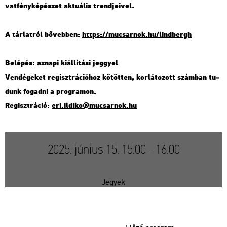
vat­fény­ké­pé­szet ak­tu­á­lis trend­je­i­vel.
A tár­lat­ról bő­veb­ben:
https://​mu­csar­nok.​hu/​lind­bergh
Be­lé­pés: az­na­pi ki­ál­lí­tá­si jeggyel
Ven­dé­ge­ket re­giszt­rá­ci­ó­hoz kö­töt­ten, kor­lá­to­zott szám­ban tu­
dunk fo­gad­ni a prog­ra­mon.
Re­giszt­rá­ció:
eri.​il­di­ko@​mu­csar­nok.​hu
2025. június 15. 15:00 - 16:00
Jegyek