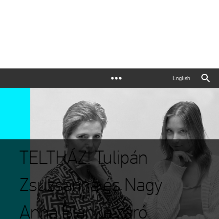
English
TELTHÁZ! Tulipán
Zsuzsanna és Nagy
Anna Blanka záró