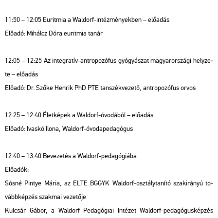
11:50 – 12:05 Eu­rit­mia a Wal­dorf-in­téz­mé­nyek­ben – elő­adás
Elő­adó: Mi­hálcz Dóra eu­rit­mia tanár
12:05 – 12:25 Az in­te­gra­tív-ant­ro­po­zó­fus gyó­gyá­szat ma­gyar­or­szá­gi hely­ze­
te – elő­adás
Elő­adó: Dr. Szőke Hen­rik PhD PTE tan­szék­ve­ze­tő, ant­ro­po­zó­fus orvos
12:25 – 12:40 Élet­ké­pek a Wal­dorf-óvo­dá­ból – elő­adás
Elő­adó: Ivas­kó Ilona, Wal­dorf-óvo­da­pe­da­gó­gus
12:40 – 13:40 Be­ve­ze­tés a Wal­dorf-pe­da­gó­gi­á­ba
Elő­adók:
Sósné Pin­tye Mária, az ELTE BGGYK Wal­dorf-osz­tály­ta­ní­tó szak­irá­nyú to­
vább­kép­zés szak­mai ve­ze­tő­je
Kul­csár Gábor, a Wal­dorf Pe­da­gó­gi­ai In­té­zet Wal­dorf-pe­da­gó­gus­kép­zés