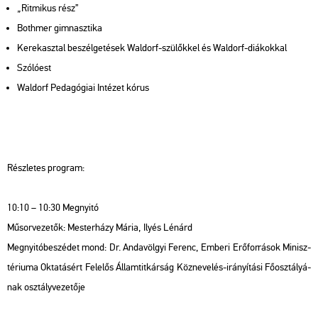
„Rit­mi­kus rész”
Both­mer gim­nasz­ti­ka
Ke­rek­asz­tal be­szél­ge­té­sek Wal­dorf-szü­lők­kel és Wal­dorf-di­á­kok­kal
Szó­ló­est
Wal­dorf Pe­da­gó­gi­ai In­té­zet kórus
Rész­le­tes prog­ram:
10:10 – 10:30 Meg­nyi­tó
Mű­sor­ve­ze­tők: Mes­ter­há­zy Mária, Ilyés Lé­nárd
Meg­nyi­tó­be­szé­det mond: Dr. An­da­völ­gyi Fe­renc, Em­be­ri Erő­for­rá­sok Mi­nisz­
té­ri­u­ma Ok­ta­tá­sért Fe­le­lős Ál­lam­tit­kár­ság Köz­ne­ve­lés-irá­nyí­tá­si Fő­osz­tá­lyá­
nak osz­tály­ve­ze­tő­je