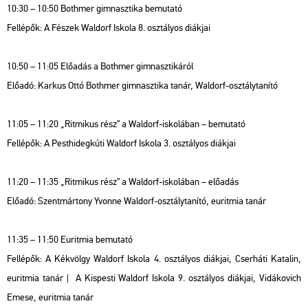
10:30 – 10:50 Both­mer gim­nasz­ti­ka be­mu­ta­tó
Fel­lé­pők: A Fé­szek Wal­dorf Is­ko­la 8. osz­tá­lyos di­ák­jai
10:50 – 11:05 Elő­adás a Both­mer gim­nasz­ti­ká­ról
Elő­adó: Kark­us Ottó Both­mer gim­nasz­ti­ka tanár, Wal­dorf-osz­tály­ta­ní­tó
11:05 – 11:20 „Rit­mi­kus rész” a Wal­dorf-is­ko­lá­ban – be­mu­ta­tó
Fel­lé­pők: A Pest­hi­deg­kú­ti Wal­dorf Is­ko­la 3. osz­tá­lyos di­ák­jai
11:20 – 11:35 „Rit­mi­kus rész” a Wal­dorf-is­ko­lá­ban – elő­adás
Elő­adó: Szent­már­tony Yvonne Wal­dorf-osz­tály­ta­ní­tó, eu­rit­mia tanár
11:35 – 11:50 Eu­rit­mia be­mu­ta­tó
Fel­lé­pők: A Kék­völgy Wal­dorf Is­ko­la 4. osz­tá­lyos di­ák­jai, Cser­há­ti Ka­ta­lin,
eu­rit­mia tanár | A Kis­pes­ti Wal­dorf Is­ko­la 9. osz­tá­lyos di­ák­jai, Vi­dá­ko­vich
Emese, eu­rit­mia tanár