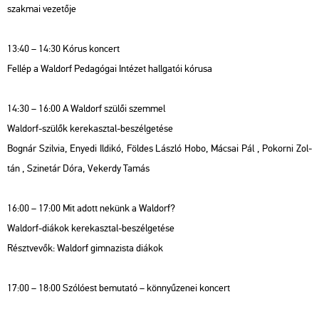
szak­mai ve­ze­tő­je
13:40 – 14:30 Kórus kon­cert
Fel­lép a Wal­dorf Pe­da­gó­gai In­té­zet hall­ga­tói kó­ru­sa
14:30 – 16:00 A Wal­dorf szü­lői szem­mel
Wal­dorf-szü­lők ke­rek­asz­tal-be­szél­ge­té­se
Bog­nár Szil­via, Enye­di Il­di­kó, Föl­des Lász­ló Hobo, Má­csai Pál , Po­kor­ni Zol­
tán , Szi­ne­tár Dóra, Ve­kerdy Tamás
16:00 – 17:00 Mit adott ne­künk a Wal­dorf?
Wal­dorf-di­á­kok ke­rek­asz­tal-be­szél­ge­té­se
Részt­ve­vők: Wal­dorf gim­na­zis­ta di­á­kok
17:00 – 18:00 Szó­ló­est be­mu­ta­tó – könnyű­ze­nei kon­cert