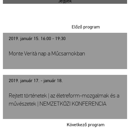
Jegyek
Előző program
2019. január 15. 16:00 - 19:30
Monte Verità nap a Műcsarnokban
2019. január 17. - január 18.
Rejtett történetek | az életreform-mozgalmak és a
művészetek | NEMZETKÖZI KONFERENCIA
Következő program