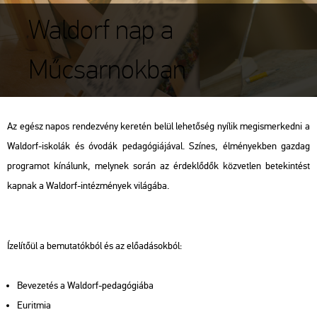
Waldorf nap a
Műcsarnokban
Az egész napos ren­dez­vény ke­re­tén belül le­he­tő­ség nyí­lik meg­is­mer­ked­ni a
Wal­dorf-is­ko­lák és óvo­dák pe­da­gó­gi­á­já­val. Szí­nes, él­mé­nyek­ben gaz­dag
prog­ra­mot kí­ná­lunk, mely­nek során az ér­dek­lő­dők köz­vet­len be­te­kin­tést
kap­nak a Wal­dorf-in­téz­mé­nyek vi­lá­gá­ba.
Íze­lí­tő­ül a be­mu­ta­tók­ból és az elő­adá­sok­ból:
Be­ve­ze­tés a Wal­dorf-pe­da­gó­gi­á­ba
Eu­rit­mia