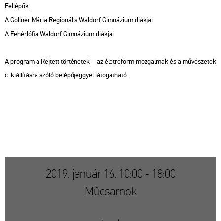
Fel­lé­pők:
A Göll­ner Mária Re­gi­o­ná­lis Wal­dorf Gim­ná­zi­um di­ák­jai
A Fe­hér­ló­fia Wal­dorf Gim­ná­zi­um di­ák­jai
A prog­ram a Rej­tett tör­té­ne­tek – az élet­re­form moz­gal­mak és a mű­vé­sze­tek
c. ki­ál­lí­tás­ra szóló be­lé­pő­jeggyel lá­to­gat­ha­tó.
2019. január 16. 10:00 - 18:00
Műcsarnok