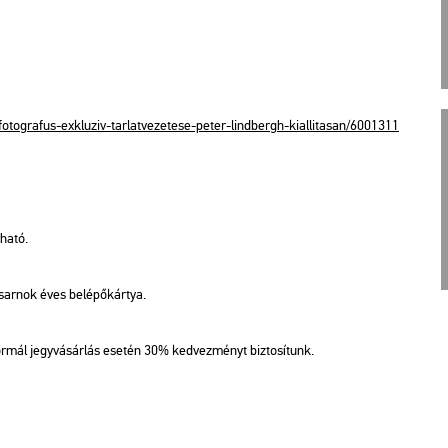
­tog­ra­fus-​exk­lu­ziv-​tar​latv​ezet​ese-​peter-​lind­bergh-​ki­al­lita­san/​6001311
ha­tó.
ar­nok éves be­lé­pő­kár­tya.
nor­mál jegy­vá­sár­lás ese­tén 30% ked­vez­ményt biz­to­sí­tunk.