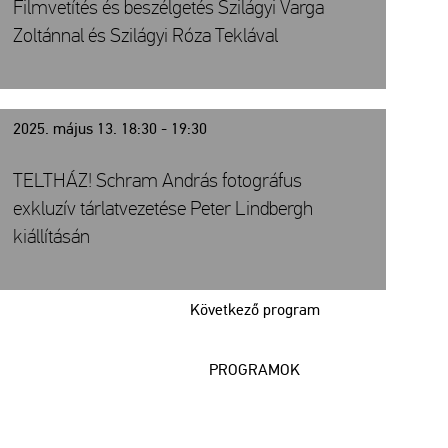
Filmvetítés és beszélgetés Szilágyi Varga
Zoltánnal és Szilágyi Róza Teklával
2025. május 13. 18:30 - 19:30
TELTHÁZ! Schram András fotográfus
exkluzív tárlatvezetése Peter Lindbergh
kiállításán
Következő program
PROGRAMOK