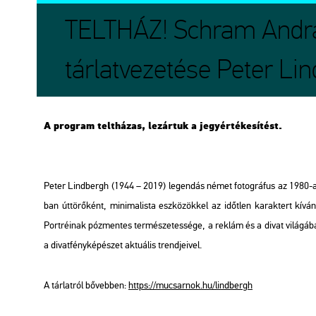
TELTHÁZ! Schram András
tárlatvezetése Peter Lin
A prog­ram telt­há­zas, le­zár­tuk a jegy­ér­té­ke­sí­tést.
Peter Lind­bergh (1944 – 2019) le­gen­dás német fo­tog­rá­fus az 1980-as évek
ban út­tö­rő­ként, mi­ni­ma­lis­ta esz­kö­zök­kel az időt­len ka­rak­tert kí­vá
Port­ré­i­nak póz­men­tes ter­mé­sze­tes­sé­ge, a rek­lám és a divat vi­lá­gá­ban 
a di­vat­fény­ké­pé­szet ak­tu­á­lis trend­je­i­vel.
A tár­lat­ról bő­veb­ben:
https://​mu­csar­nok.​hu/​lind­bergh