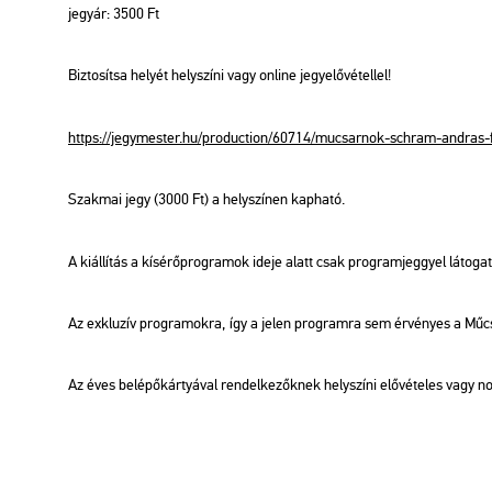
jegy­ár: 3500 Ft
Biz­to­sít­sa he­lyét hely­szí­ni vagy on­line jegy­elő­vé­tel­lel!
https://​jegy­mes­ter.​hu/​pro­duc­ti­on/​60714/​mu­csar­nok-​sch­ram-​and­ras-​fo
Szak­mai jegy (3000 Ft) a hely­szí­nen kap­ha­tó.
A ki­ál­lí­tás a kí­sé­rő­prog­ra­mok ideje alatt csak prog­ram­jeggyel lá­to­gat­
Az exk­lu­zív prog­ra­mok­ra, így a jelen prog­ram­ra sem ér­vé­nyes a Mű­cs
Az éves be­lé­pő­kár­tyá­val ren­del­ke­zők­nek hely­szí­ni elő­vé­te­les vagy 