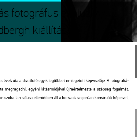
 fotográfus exkluzív
dbergh kiállításán
 óta a di­vat­fo­tó egyik leg­töb­bet em­le­ge­tett kép­vi­se­lő­je. A fo­tog­rá­fi­á­
n­ta meg­ra­gad­ni, egyé­ni lá­tás­mód­já­val új­ra­ér­tel­mez­te a szép­ség fo­gal­mát.
szo­kat­lan stí­lu­sa el­len­tét­ben áll a kor­szak szi­go­rú­an konst­ru­ált ké­pe­i­vel,