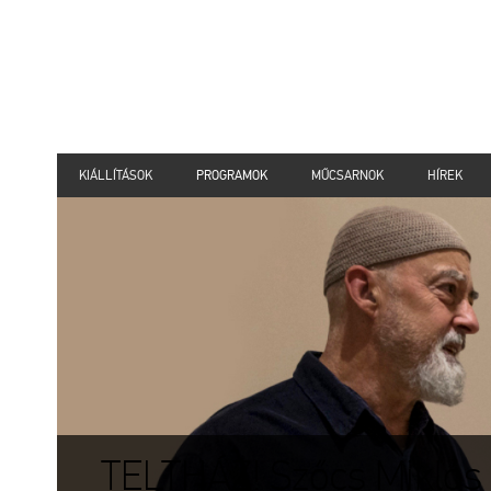
KIÁLLÍTÁSOK
PROGRAMOK
MŰCSARNOK
HÍREK
TELTHÁZ! Szőcs Miklós