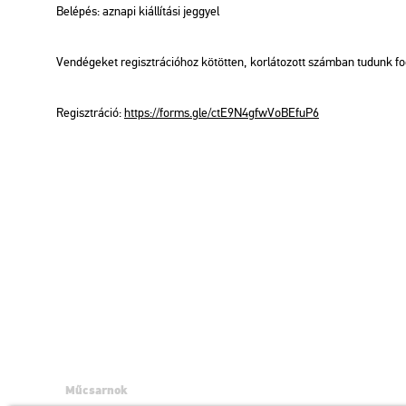
Be­lé­pés: az­na­pi ki­ál­lí­tá­si jeggyel
Ven­dé­ge­ket re­giszt­rá­ci­ó­hoz kö­töt­ten, kor­lá­to­zott szám­ban tu­dunk f
Re­giszt­rá­ció:
https://​forms.​gle/​ctE​9N4g​fwVo​BEfu​P6
Műcsarnok