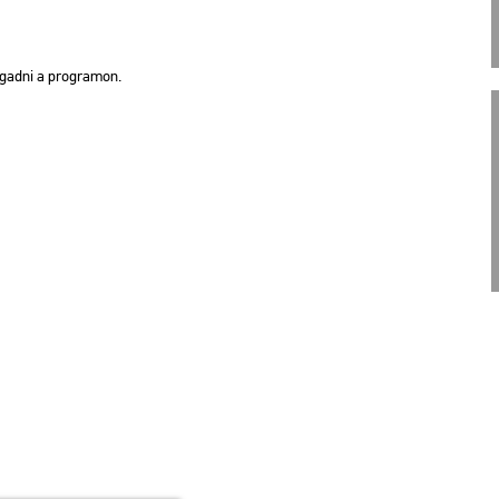
o­gad­ni a prog­ra­mon.