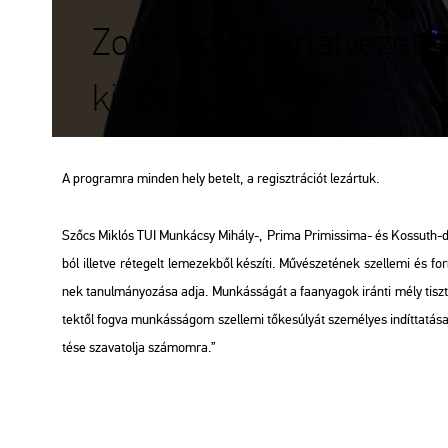
Zoltán záró tárlatvezet
kiállításon
A prog­ram­ra min­den hely be­telt, a re­giszt­rá­ci­ót le­zár­tuk.
Szőcs Mik­lós TUI Mun­ká­csy Mi­hály-, Prima Pri­mis­si­ma- és Kos­suth-díja
ból il­let­ve ré­te­gelt le­me­zek­ből ké­szí­ti. Mű­vé­sze­té­nek szel­le­mi és fo
nek ta­nul­má­nyo­zá­sa adja. Mun­kás­sá­gát a fa­anya­gok irán­ti mély tisz­te­le
tek­től fogva mun­kás­sá­gom szel­le­mi tő­ke­sú­lyát sze­mé­lyes in­dít­ta­tá­
té­se sza­va­tol­ja szá­mom­ra.”