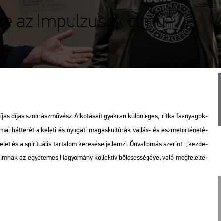
ése az Impulzusok című
s díjas szob­rász­mű­vész. Al­ko­tá­sa­it gyak­ran kü­lön­le­ges, ritka fa­anya­gok­
r­mai hát­te­rét a ke­le­ti és nyu­ga­ti ma­gas­kul­tú­rák val­lás- és esz­me­tör­té­ne­té­
t és a spi­ri­tu­á­lis tar­ta­lom ke­re­sé­se jel­lem­zi. Ön­val­lo­más sze­rint: „kez­de­
sa­im­nak az egye­te­mes Ha­gyo­mány kol­lek­tív böl­cses­sé­gé­vel való meg­fe­lel­te­