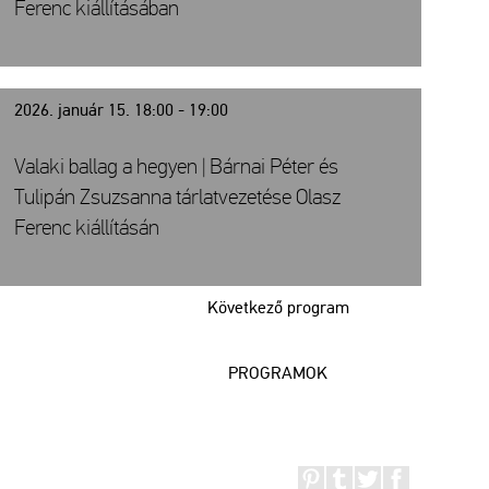
Ferenc kiállításában
2026. január 15. 18:00 - 19:00
Valaki ballag a hegyen | Bárnai Péter és
Tulipán Zsuzsanna tárlatvezetése Olasz
Ferenc kiállításán
Következő program
PROGRAMOK