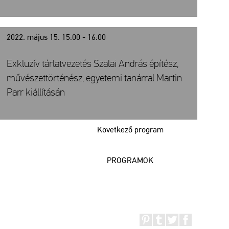
2022. május 15. 15:00 - 16:00
Exkluzív tárlatvezetés Szalai András építész,
művészettörténész, egyetemi tanárral Martin
Parr kiállításán
Következő program
PROGRAMOK