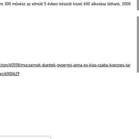
, mint 300 mű­vész az el­múlt 5 évben ké­szült közel 600 al­ko­tá­sa lát­ha­tó, 2000
c­ti­on/​60558/​mu­csar­nok-​du­et­tek-​gyo­er­gyi-​anna-​es-​kiss-​csaba-​ko­e­zoes-​tar​
sba​n/​6000629