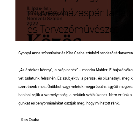
művészházaspár tárlatvez
és Tervezőművészeti Ne
Györ­gyi Anna szín­mű­vész és Kiss Csaba szín­há­zi ren­de­ző tár­lat­ve­ze­té­s
„Az ér­de­kes könnyű, a szép nehéz” – mond­ta Mah­ler. E haj­szál­vé­kony
vet tu­da­tunk fel­szí­nén. Ez szub­jek­tiv is per­sze, és pil­la­nat­nyi, meg
sze­ret­nénk most Önök­kel vagy ve­le­tek meg­pró­bál­ni. Együtt meg­érez­n
ban hol rej­lik a sze­mé­lyes­ség, a ne­künk szóló üze­net. Nem ér­tünk a for
gun­kat és be­nyo­má­sa­in­kat oszt­juk meg, hogy mi ha­tott ránk.
- Kiss Csaba -