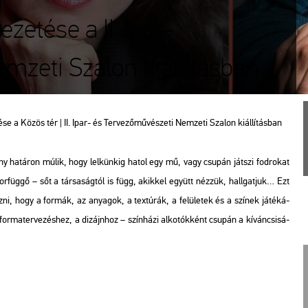
etése a II. Ipar-
mzeti Szalon kiállításban
e a Közös tér | II. Ipar- és Ter­ve­ző­mű­vé­sze­ti Nem­ze­ti Sza­lon ki­ál­lí­tás­ban
 ha­tá­ron múlik, hogy lel­kün­kig hatol egy mű, vagy csu­pán ját­szi fod­ro­kat
 kor­füg­gő – sőt a tár­sa­ság­tól is függ, akik­kel együtt néz­zük, hall­gat­juk… Ezt
i, hogy a for­mák, az anya­gok, a tex­tú­rák, a fe­lü­le­tek és a szí­nek já­té­ká­
­ma­ter­ve­zés­hez, a di­zájn­hoz – szín­há­zi al­ko­tók­ként csu­pán a kí­ván­csi­sá­