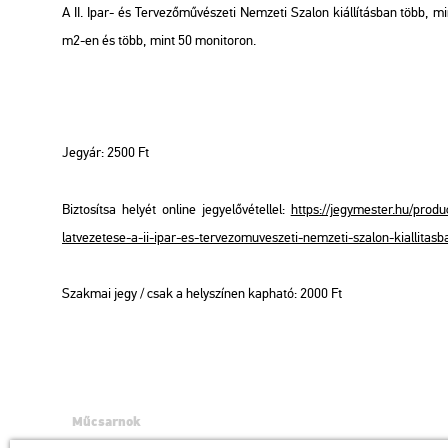
A II. Ipar- és Ter­ve­ző­mű­vé­sze­ti Nem­ze­ti Sza­lon ki­ál­lí­tás­ban több
m2-en és több, mint 50 mo­ni­to­ron.
Jegy­ár: 2500 Ft
Biz­to­sít­sa he­lyét on­line jegy­elő­vé­tel­lel:
https://​jegy­mes­ter.​hu/​pro­du
latv​ezet​ese-​a-​ii-​ipar-​es-​ter​vezo​muve​szet​i-​nem­ze­ti-​sza­lon-​kia​llit​a
Szak­mai jegy / csak a hely­szí­nen kap­ha­tó: 2000 Ft
Műcsarnok