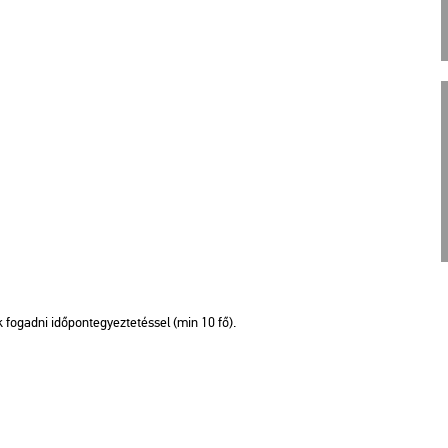
unk fo­gad­ni idő­pont­egyez­te­tés­sel (min 10 fő).