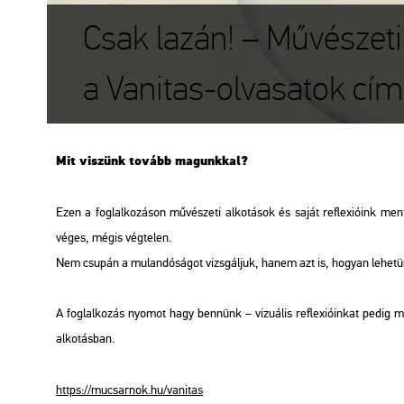
Csak lazán! – Művészeti
a Vanitas-olvasatok cím
Mit vi­szünk to­vább ma­gunk­kal?
Ezen a fog­lal­ko­zá­son mű­vé­sze­ti al­ko­tá­sok és saját ref­le­xi­ó­ink m
véges, mégis vég­te­len.
Nem csu­pán a mu­lan­dó­sá­got vizs­gál­juk, hanem azt is, ho­gyan le­he­tü
A fog­lal­ko­zás nyo­mot hagy ben­nünk – vi­zu­á­lis ref­le­xi­ó­in­kat pedi
al­ko­tás­ban.
https://​mu­csar­nok.​hu/​vanit­as