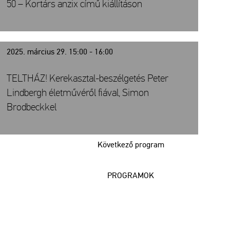
50 – Kortárs anzix című kiállításon
2025. március 29. 15:00 - 16:00
TELTHÁZ! Kerekasztal-beszélgetés Peter
Lindbergh életművéről fiával, Simon
Brodbeckkel
Következő program
PROGRAMOK