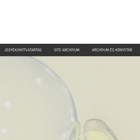
JEGYEK/NYITVATARTÁS
SITE ARCHÍVUM
ARCHÍVUM ÉS KÖNYVTÁR