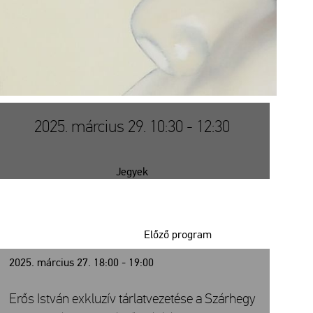
2025. március 29. 10:30 - 12:30
Jegyek
Előző program
2025. március 27. 18:00 - 19:00
Erős István exkluzív tárlatvezetése a Szárhegy