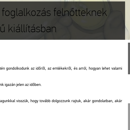
 foglalkozás felnőtteknek
ű kiállításban
en­tén gon­dol­ko­dunk az idő­ről, az em­lé­kek­ről, és arról, ho­gyan lehet va­la­mi
nk iga­zán jelen az idő­ben.
g ma­gunk­kal visszük, hogy to­vább dol­goz­zunk raj­tuk, akár gon­do­lat­ban, akár