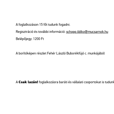
A fog­lal­ko­zá­son 15 főt tu­dunk fo­gad­ni.
Re­giszt­rá­ció és to­váb­bi in­for­má­ció:
schopp.​il­di­ko@​mu­csar­nok.​hu
Be­lé­pő­jegy: 1200 Ft
A bo­rí­tó­ké­pen rész­let Fehér Lász­ló Bu­bo­rék­fú­jó c. mun­ká­já­ból
Csak lazán!
A
fog­lal­ko­zás­ra ba­rá­ti és vál­la­la­ti cso­por­to­kat is tu­d