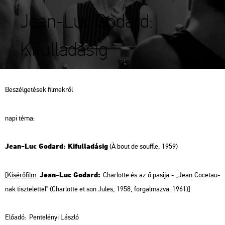
Jean-Luc Godard:
Kifulladásig
Be­szél­ge­té­sek fil­mek­ről
napi téma:
Jean-Luc Go­dard: Ki­ful­la­dá­sig
(
À bout de so­uff­le
, 1959)
Jean-Luc Go­dard:
[
Kí­sé­rő­film
:
Char­lot­te és az ő pa­si­ja - „Jean Co­cet­au-
nak tisz­te­let­tel”
(
Char­lot­te et son Jules
, 1958, for­gal­maz­va: 1961)]
Elő­adó: Pen­te­lé­nyi Lász­ló