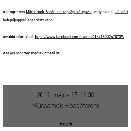
A prog­ra­mon
Mű­csar­nok Ba­rá­ti kör tag­sá­gi kár­tyá­val
, vagy az­na­pi
ki­ál­lí­tá­si
be­lé­pő­jeggyel
lehet részt venni.
to­váb­bi in­for­má­ció:
https://​www.​fa­ce­book.​com/​events/​413​9180​0267​8739/
A tel­jes prog­ram meg­te­kint­he­tő
itt
.
2019. május 15. 18:00
Műcsarnok Előadóterem
Jegyek