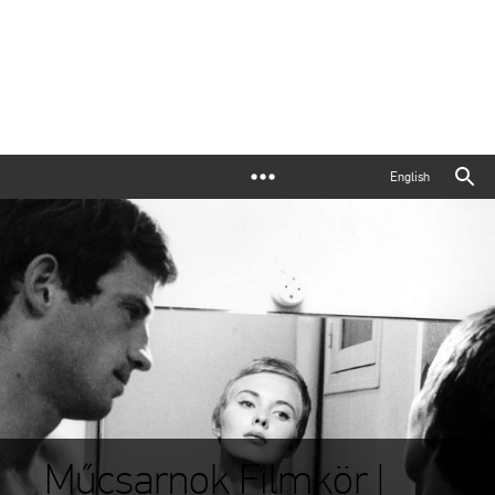
English
Műcsarnok Filmkör |