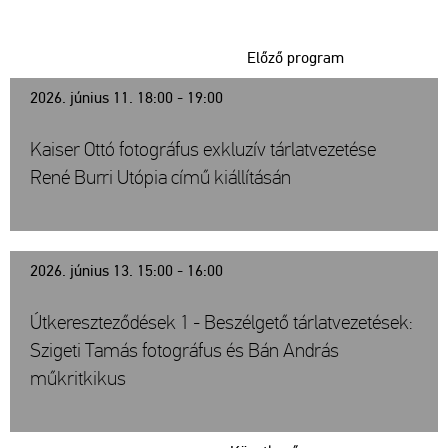
Előző program
2026. június 11. 18:00 - 19:00
Kaiser Ottó fotográfus exkluzív tárlatvezetése
René Burri Utópia című kiállításán
2026. június 13. 15:00 - 16:00
Útkereszteződések 1 - Beszélgető tárlatvezetések:
Szigeti Tamás fotográfus és Bán András
műkritkikus