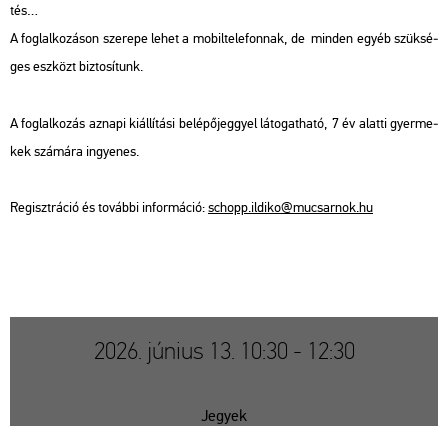
tés…
A fog­lal­ko­zá­son sze­re­pe lehet a mo­bil­te­le­fon­nak, de min­den egyéb szük­sé­
ges esz­közt biz­to­sí­tunk.
A fog­lal­ko­zás az­na­pi ki­ál­lí­tá­si be­lé­pő­jeggyel lá­to­gat­ha­tó, 7 év alat­ti gyer­me­
kek szá­má­ra in­gye­nes.
Re­giszt­rá­ció és to­váb­bi in­for­má­ció:
schopp.​il­di­ko@​mu­csar­nok.​hu
2026. június 13. 10:30 - 12:30
Jegyek