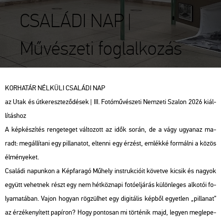
CSALÁDI NAP |
Művészeti foglalkozás
KOR­HA­TÁR NÉL­KÜ­LI CSA­LÁ­DI NAP
az Utak és út­ke­resz­te­ző­dé­sek | III. Fo­tó­mű­vé­sze­ti Nem­ze­ti Sza­lon 2026 ki­ál­
lí­tás­hoz
A kép­ké­szí­tés ren­ge­te­get vál­to­zott az idők során, de a vágy ugyan­az ma­
radt: meg­ál­lí­ta­ni egy pil­la­na­tot, el­ten­ni egy ér­zést, em­lék­ké for­mál­ni a közös
él­mé­nye­ket.
Csa­lá­di na­pun­kon a Kép­fa­ra­gó Mű­hely inst­ruk­ci­ó­it kö­vet­ve ki­csik és na­gyok
együtt ve­het­nek részt egy nem hét­köz­na­pi fo­tó­el­já­rás kü­lön­le­ges al­ko­tói fo­
lya­ma­tá­ban. Vajon ho­gyan rög­zül­het egy di­gi­tá­lis kép­ből egyet­len „pil­la­nat”
az ér­zé­ke­nyí­tett pa­pí­ron? Hogy pon­to­san mi tör­té­nik majd, le­gyen meg­le­pe­