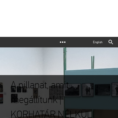
English
A pillanat, amit
megállítunk |
KORHATÁR NÉLKÜLI