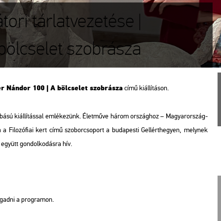
ori tárlatvezetése |
bölcselet szobrásza
r Nán­dor 100 | A böl­cse­let szob­rá­sza
című ki­ál­lí­tá­son.
­sú ki­ál­lí­tás­sal em­lé­ke­zünk. Élet­mű­ve három or­szág­hoz – Ma­gyar­or­szág­
sa a
Fi­lo­zó­fi­ai kert
című szo­bor­cso­port a bu­da­pes­ti Gel­lért­he­gyen
,
mely­nek
s együtt gon­dol­ko­dás­ra hív.
o­gad­ni a prog­ra­mon.