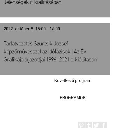
Jelenségek c. kiállításában
2022. október 9. 15:00 - 16:00
Tárlatvezetés Szurcsik József
képzőművésszel az Időfázisok | Az Év
Grafikája díjazottjai 1996–2021 c. kiállításon
Következő program
PROGRAMOK