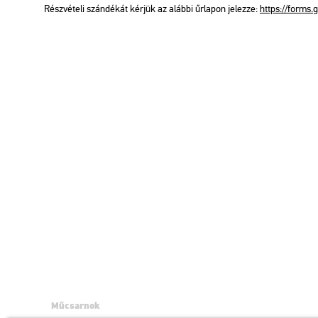
Rész­vé­te­li szán­dé­kát kér­jük az aláb­bi űr­la­pon je­lez­ze:
https://​forms.
Műcsarnok