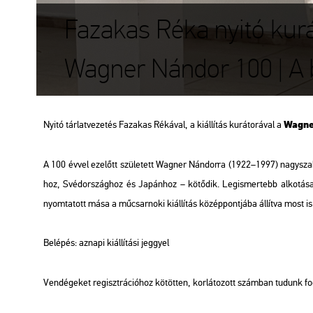
Fazakas Réka nyitó kurát
Wagner Nándor 100 | A 
Wag­ne
Nyitó tár­lat­ve­ze­tés Fa­za­kas Ré­ká­val, a ki­ál­lí­tás ku­rá­to­rá­val a
A 100 évvel ez­előtt szü­le­tett Wag­ner Nán­dor­ra (1922–1997) nagy­sza­bá
hoz, Svéd­or­szág­hoz és Ja­pán­hoz – kö­tő­dik. Leg­is­mer­tebb al­ko­tá­
nyom­ta­tott mása a mű­csar­no­ki ki­ál­lí­tás kö­zép­pont­já­ba ál­lít­va most i
Be­lé­pés: az­na­pi ki­ál­lí­tá­si jeggyel
Ven­dé­ge­ket re­giszt­rá­ci­ó­hoz kö­töt­ten, kor­lá­to­zott szám­ban tu­dunk f