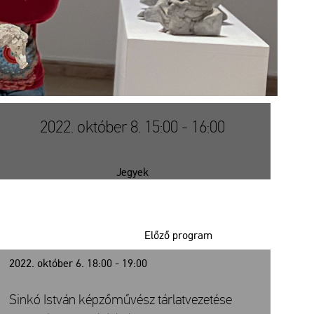
2022. október 8. 15:00 - 16:00
Jegyek
Előző program
2022. október 6. 18:00 - 19:00
Sinkó István képzőművész tárlatvezetése