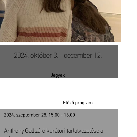
2024. október 3. - december 12.
Jegyek
Előző program
2024. szeptember 28. 15:00 - 16:00
Anthony Gall záró kurátori tárlatvezetése a