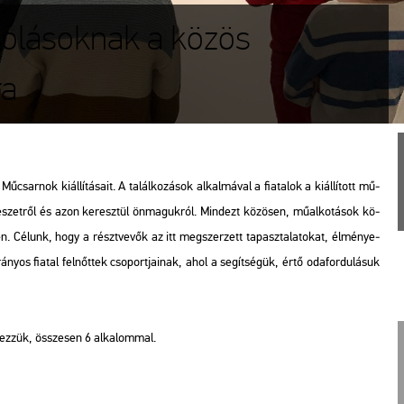
kolásoknak a közös
ra
csar­nok ki­ál­lí­tá­sa­it. A ta­lál­ko­zá­sok al­kal­má­val a fi­a­ta­lok a ki­ál­lí­tott mű­
­szet­ről és azon ke­resz­tül ön­ma­guk­ról. Mind­ezt kö­zö­sen, mű­al­ko­tá­sok kö­
r­ben. Cé­lunk, hogy a részt­ve­vők az itt meg­szer­zett ta­pasz­ta­la­to­kat, él­mé­nye­
­nyos fi­a­tal fel­nőt­tek cso­port­ja­i­nak, ahol a se­gít­sé­gük, értő oda­for­du­lá­suk
dez­zük, össze­sen 6 al­ka­lom­mal.