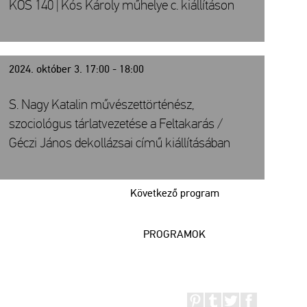
KÓS 140 | Kós Károly műhelye c. kiállításon
2024. október 3. 17:00 - 18:00
S. Nagy Katalin művészettörténész,
szociológus tárlatvezetése a Feltakarás /
Géczi János dekollázsai című kiállításában
Következő program
PROGRAMOK