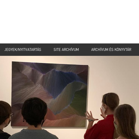
JEGYEK/NYITVATARTÁS
SITE ARCHÍVUM
ARCHÍVUM ÉS KÖNYVTÁR