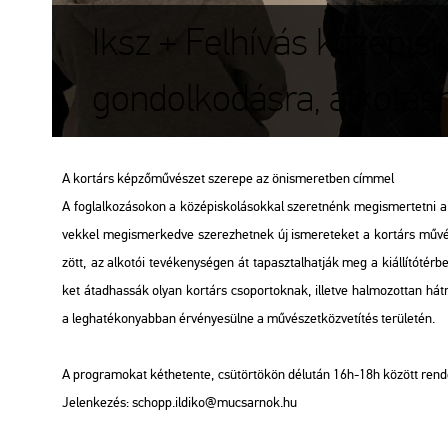
Iksz + Felhívás középis
gondolkodásra, alkotás
A kor­társ kép­ző­mű­vé­szet sze­re­pe az ön­is­me­ret­ben cím­mel
A fog­lal­ko­zá­so­kon a kö­zép­is­ko­lá­sok­kal sze­ret­nénk meg­is­mer­tet­ni a Mű­
vek­kel meg­is­mer­ked­ve sze­rez­het­nek új is­me­re­te­ket a kor­társ mű­vé
zött, az al­ko­tói te­vé­keny­sé­gen át ta­pasz­tal­hat­ják meg a ki­ál­lí­tó­té
ket át­ad­has­sák olyan kor­társ cso­por­tok­nak, il­let­ve hal­mo­zot­tan hát­rá
a leg­ha­té­ko­nyab­ban ér­vé­nye­sül­ne a mű­vé­szet­köz­ve­tí­tés te­rü­le­tén.
A prog­ra­mo­kat két­he­ten­te, csü­tör­tö­kön dél­után 16h-18h kö­zött ren­
Je­len­ke­zés:
schopp.​il­di­ko@​mu­csar­nok.​hu