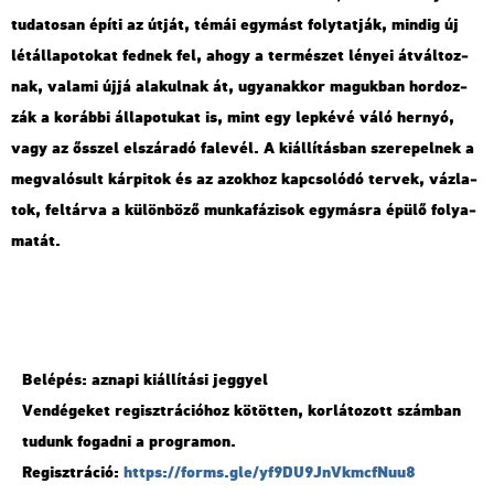
tu­da­to­san építi az útját, témái egy­mást foly­tat­ják, min­dig új
lét­ál­la­po­to­kat fed­nek fel, ahogy a ter­mé­szet lé­nyei át­vál­toz­
nak, va­la­mi újjá ala­kul­nak át, ugyan­ak­kor ma­guk­ban hor­doz­
zák a ko­ráb­bi ál­la­po­tu­kat is, mint egy lep­ké­vé váló her­nyó,
vagy az ősszel el­szá­ra­dó fa­le­vél. A ki­ál­lí­tás­ban sze­re­pel­nek a
meg­va­ló­sult kár­pi­tok és az azok­hoz kap­cso­ló­dó ter­vek, váz­la­
tok, fel­tár­va a kü­lön­bö­ző mun­ka­fá­zi­sok egy­más­ra épülő fo­lya­
ma­tát.
Be­lé­pés: az­na­pi ki­ál­lí­tá­si jeggyel
Ven­dé­ge­ket re­giszt­rá­ci­ó­hoz kö­töt­ten, kor­lá­to­zott szám­ban
tu­dunk fo­gad­ni a prog­ra­mon.
Re­giszt­rá­ció:
https://​forms.​gle/​yf9​DU9J​nVkm​cfNu​u8