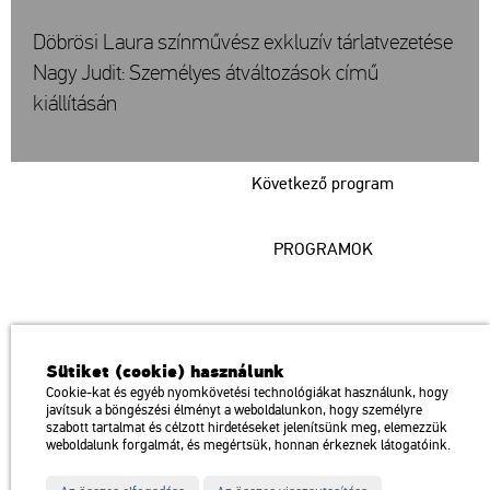
Döbrösi Laura színművész exkluzív tárlatvezetése
Nagy Judit: Személyes átváltozások című
kiállításán
Következő program
PROGRAMOK
Műcsarnok
Sütiket (cookie) használunk
a Magyar Művészeti Akadémia intézménye
Cookie-kat és egyéb nyomkövetési technológiákat használunk, hogy
javítsuk a böngészési élményt a weboldalunkon, hogy személyre
1146 Budapest, Dózsa György út 37.
szabott tartalmat és célzott hirdetéseket jelenítsünk meg, elemezzük
Megközelíthető: Millenniumi Földalatti Vasút – Hősök tere megálló
térkép
weboldalunk forgalmát, és megértsük, honnan érkeznek látogatóink.
Trolibusz: 75, 79 / Autóbusz: 20, 30, 105