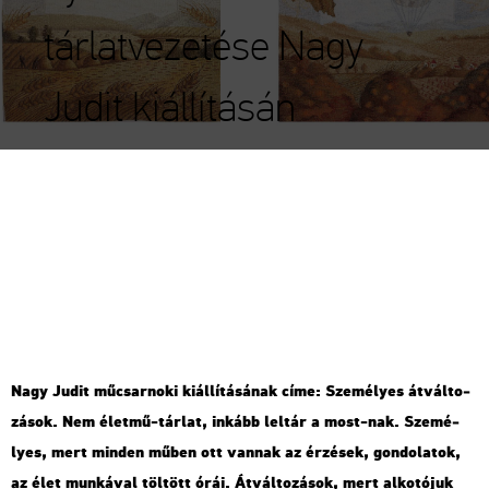
tárlatvezetése Nagy
Judit kiállításán
Nagy Judit mű­csar­no­ki ki­ál­lí­tá­sá­nak címe: Sze­mé­lyes át­vál­to­
zá­sok. Nem élet­mű-tár­lat, in­kább lel­tár a most-nak. Sze­mé­
lyes, mert min­den műben ott van­nak az ér­zé­sek, gon­do­la­tok,
az élet mun­ká­val töl­tött órái. Át­vál­to­zá­sok, mert al­ko­tó­juk