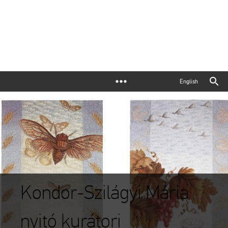
English
Kondor-Szilágyi Mária
nyitó kurátori