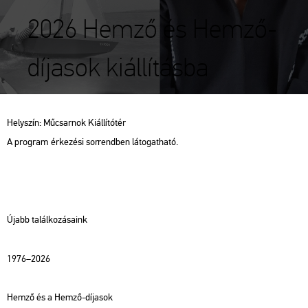
2026 Hemző és Hemző-
díjasok kiállításba
Hely­szín: Mű­csar­nok Ki­ál­lí­tó­tér
A prog­ram
ér­ke­zé­si sor­rend­ben lá­to­gat­ha­tó.
Újabb ta­lál­ko­zá­sa­ink
1976–2026
Hemző és a Hemző-dí­ja­sok