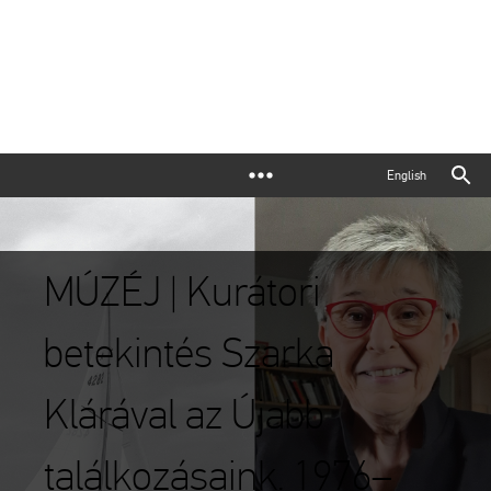
English
MÚZÉJ | Kurátori
betekintés Szarka
Klárával az Újabb
találkozásaink. 1976–