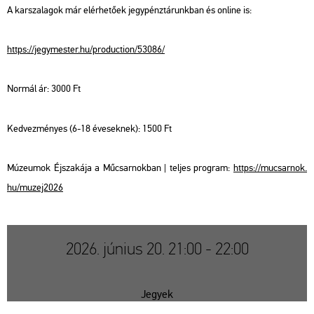
A kar­sza­la­gok már el­ér­he­tő­ek jegy­pénz­tá­runk­ban és on­line is:
https://​jegy­mes­ter.​hu/​pro­duc­ti­on/​53086/
Nor­mál ár: 3000 Ft
Ked­vez­mé­nyes (6-18 éve­sek­nek): 1500 Ft
Mú­ze­u­mok Éj­sza­ká­ja a Mű­csar­nok­ban | tel­jes prog­ram:
https://​mu­csar­nok.​
hu/​mu­zej2026
2026. június 20. 21:00 - 22:00
Jegyek