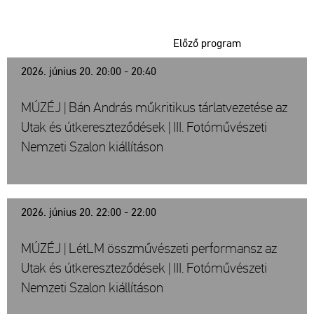
Előző program
2026. június 20. 20:00 - 20:40
MÚZÉJ | Bán András műkritikus tárlatvezetése az
Utak és útkereszteződések | III. Fotóművészeti
Nemzeti Szalon kiállításon
2026. június 20. 22:00 - 22:00
MÚZÉJ | LétLM összművészeti performansz az
Utak és útkereszteződések | III. Fotóművészeti
Nemzeti Szalon kiállításon