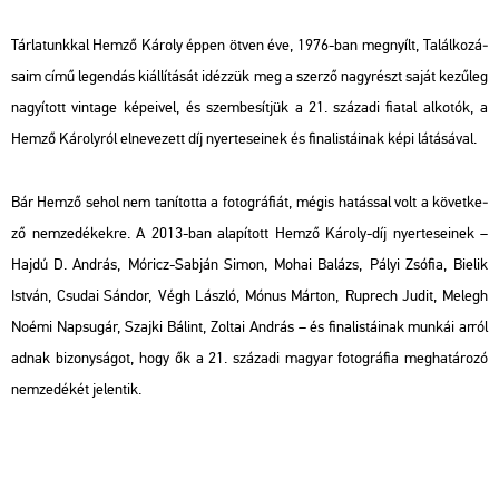
Tár­la­tunk­kal Hemző Ká­roly éppen ötven éve, 1976-ban meg­nyílt,
Ta­lál­ko­zá­
sa­im
című le­gen­dás ki­ál­lí­tá­sát idéz­zük meg a szer­ző nagy­részt saját ke­zű­leg
na­gyí­tott vin­tage ké­pe­i­vel, és szem­be­sít­jük a 21. szá­za­di fi­a­tal al­ko­tók, a
Hemző Ká­roly­ról el­ne­ve­zett díj nyer­te­se­i­nek és fi­na­lis­tá­i­nak képi lá­tá­sá­val.
Bár Hemző sehol nem ta­ní­tot­ta a fo­tog­rá­fi­át, mégis ha­tás­sal volt a kö­vet­ke­
ző nem­ze­dé­kek­re. A 2013-ban ala­pí­tott Hemző Ká­roly-díj nyer­te­se­i­nek –
Hajdú D. And­rás, Mó­ricz-Sab­ján Simon, Mohai Ba­lázs, Pályi Zsó­fia, Bi­elik
Ist­ván, Csu­dai Sán­dor, Végh Lász­ló, Mónus Már­ton, Rup­rech Judit, Me­legh
Noémi Nap­su­gár, Szaj­ki Bá­lint, Zol­tai And­rás – és fi­na­lis­tá­i­nak mun­kái arról
adnak bi­zony­sá­got, hogy ők a 21. szá­za­di ma­gyar fo­tog­rá­fia meg­ha­tá­ro­zó
nem­ze­dé­két je­len­tik.