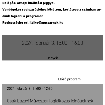
Be­lé­pés: az­na­pi ki­ál­lí­tá­si jeggyel
Ven­dé­ge­ket re­giszt­rá­ci­ó­hoz kö­töt­ten, kor­lá­to­zott szám­ban tu­
dunk fo­gad­ni a prog­ra­mon.
Re­giszt­rá­ció:
eri.​il­di­ko@​mu­csar­nok.​hu
2024. február 3. 15:00 - 16:00
Jegyek
Előző program
2024. február 3. 11:00 - 12:30
Csak Lazán! Művészeti foglalkozás felnőtteknek