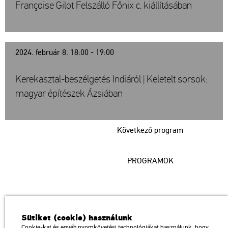
Françoise Gilot Felszálló Főnix c. kiállításában
2024. február 8. 18:00 - 19:00
Kerekasztal-beszélgetés Indiáról | Keletelt sorsok:
magyar építészek Ázsiában
Következő program
PROGRAMOK
Műcsarnok
Sütiket (cookie) használunk
a Magyar Művészeti Akadémia intézménye
Cookie-kat és egyéb nyomkövetési technológiákat használunk, hogy