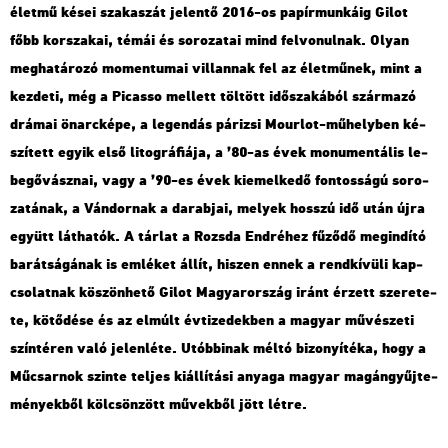
élet­mű kései sza­ka­szát je­len­tő 2016-os pa­pír­mun­ká­ig Gilot
főbb kor­sza­kai, témái és so­ro­za­tai mind fel­vo­nul­nak. Olyan
meg­ha­tá­ro­zó mo­men­tu­mai vil­lan­nak fel az élet­mű­nek, mint a
kez­de­ti, még a Pi­cas­so mel­lett töl­tött idő­sza­ká­ból szár­ma­zó
drá­mai ön­arc­ké­pe, a le­gen­dás pá­ri­zsi Mo­ur­lot-mű­hely­ben ké­
szí­tett egyik első li­tog­rá­fi­á­ja, a ’80-as évek mo­nu­men­tá­lis le­
be­gő­vász­nai, vagy a ’90-es évek ki­emel­ke­dő fon­tos­sá­gú so­ro­
za­tá­nak, a Ván­dor­nak a da­rab­jai, me­lyek hosszú idő után újra
együtt lát­ha­tók. A tár­lat a Rozs­da End­ré­hez fű­ző­dő meg­in­dí­tó
ba­rát­sá­gá­nak is em­lé­ket állít, hi­szen ennek a rend­kí­vü­li kap­
cso­lat­nak kö­szön­he­tő Gilot Ma­gyar­or­szág iránt ér­zett sze­re­te­
te, kö­tő­dé­se és az el­múlt év­ti­ze­dek­ben a ma­gyar mű­vé­sze­ti
szín­té­ren való je­len­lé­te. Utób­bi­nak méltó bi­zo­nyí­té­ka, hogy a
Mű­csar­nok szin­te tel­jes ki­ál­lí­tá­si anya­ga ma­gyar ma­gán­gyűj­te­
mé­nyek­ből köl­csön­zött mű­vek­ből jött létre.