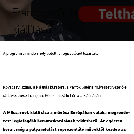
Françoise Gilot
kiállításán
A prog­ram­ra min­den hely be­telt, a re­giszt­rá­ci­ót le­zár­tuk.
Ko­vács Krisz­ti­na, a ki­ál­lí­tás ku­rá­to­ra, a Vár­fok Ga­lé­ria mű­vé­sze­ti ve­ze­tő­je
tár­lat­ve­ze­té­se Françoise Gilot: Fel­szál­ló Főnix c. ki­ál­lí­tá­sán
A Mű­csar­nok ki­ál­lí­tá­sa a mű­vész Eu­ró­pá­ban va­la­ha meg­ren­de­
zett leg­át­fo­góbb be­mu­tat­ko­zá­sá­nak te­kint­he­tő. Az egé­szen
korai, még a pá­lya­in­du­lást rep­re­zen­tá­ló mű­vek­től kezd­ve az