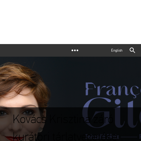
English
Kovács Krisztina záró
kurátori tárlatvezetése