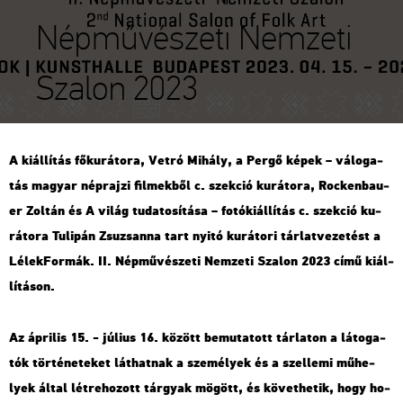
Népművészeti Nemzeti
Szalon 2023
A ki­ál­lí­tás fő­ku­rá­to­ra, Vetró Mi­hály, a Pergő képek – vá­lo­ga­
tás ma­gyar nép­raj­zi fil­mek­ből c. szek­ció ku­rá­to­ra, Rocken­ba­u­
er Zol­tán és A világ tu­da­to­sí­tá­sa – fo­tó­ki­ál­lí­tás c. szek­ció ku­
rá­to­ra Tu­li­pán Zsu­zsan­na tart nyitó ku­rá­to­ri tár­lat­ve­ze­tést a
Lé­lek­For­mák. II. Nép­mű­vé­sze­ti Nem­ze­ti Sza­lon 2023 című ki­ál­
lí­tá­son.
Az áp­ri­lis 15. - jú­li­us 16. kö­zött be­mu­ta­tott tár­la­ton a lá­to­ga­
tók tör­té­ne­te­ket lát­hat­nak a sze­mé­lyek és a szel­le­mi mű­he­
lyek által lét­re­ho­zott tár­gyak mö­gött, és kö­vet­he­tik, hogy ho­