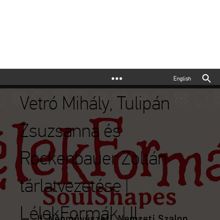
English
Vetró Mihály, Tulipán
Zsuzsanna és
Rockenbauer Zoltán
tárlatvezetése |
LélekFormák | II.