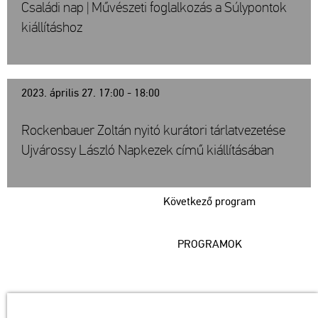
Családi nap | Művészeti foglalkozás a Súlypontok
kiállításhoz
2023. április 27. 17:00 - 18:00
Rockenbauer Zoltán nyitó kurátori tárlatvezetése
Ujvárossy László Napkezek című kiállításában
Következő program
PROGRAMOK
Műcsarnok