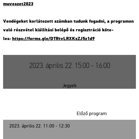
muve​szet​2023
Ven­dé­ge­ket kor­lá­to­zott szám­ban tu­dunk fo­gad­ni, a prog­ra­mon
való rész­vé­tel ki­ál­lí­tá­si be­lé­pő és re­giszt­rá­ció kö­te­
les:
https://​forms.​gle/​DTR​tvLR​XKxZ​J5z1​d9
2023. április 22. 15:00 - 16:00
Jegyek
Előző program
2023. április 22. 11:00 - 12:30