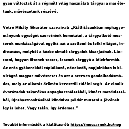
gyan vál­toz­tak át a rég­múlt világ hasz­ná­la­ti tár­gyai a mai éle­
tünk, mű­vé­sze­tünk ré­szé­vé.
Vetró Mi­hály fő­ku­rá­tor sza­va­i­val: „Ki­ál­lí­tá­sunk­ban nép­ha­gyo­
má­nyunk egy­sé­gét sze­ret­nénk be­mu­tat­ni, a tárgy­al­ko­tó mes­
te­rek mun­kás­sá­gá­val együtt azt a szel­le­mi és lelki vi­lá­got, in­
dít­ta­tást, mely­ből a kézbe si­mu­ló tár­gya­ink ki­sar­jad­nak. Lát­
tat­ni, ho­gyan öl­te­nek tes­tet, lesz­nek tárggyá a lé­lek­for­mák.
Az erős gyö­ke­rek­ből táp­lál­ko­zó, nö­ve­ke­dő, nap­ja­ink­ban is ki­
vi­rág­zó ma­gyar mű­vé­sze­tet és azt a szer­ves gon­dol­ko­dás­mó­
dot, mely az al­ko­tás örö­mén ke­resz­tül túl­él­ni segít. Az el­múlt
év­szá­za­dok ta­ka­ré­kos anyag­hasz­ná­la­tá­ból, ki­mért moz­du­la­ta­i­
ból, új­ra­hasz­no­sí­tá­sá­ból ki­in­dul­va pél­dát mu­tat­ni a jö­vő­nek:
Így is lehet. Vagy talán: Így ér­de­mes.”
To­váb­bi in­for­má­ci­ók a ki­ál­lí­tás­ról:
https://​mu­csar­nok.​hu/​nep​