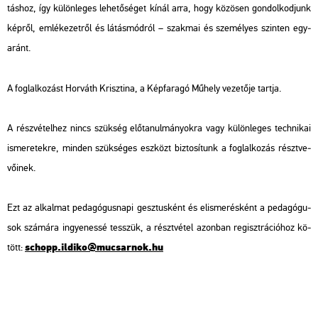
tás­hoz, így kü­lön­le­ges le­he­tő­sé­get kínál arra, hogy kö­zö­sen gon­dol­kod­junk
kép­ről, em­lé­ke­zet­ről és lá­tás­mód­ról – szak­mai és sze­mé­lyes szin­ten egy­
aránt.
A fog­lal­ko­zást Hor­váth Krisz­ti­na, a Kép­fa­ra­gó Mű­hely ve­ze­tő­je tart­ja.
A rész­vé­tel­hez nincs szük­ség elő­ta­nul­má­nyok­ra vagy kü­lön­le­ges tech­ni­kai
is­me­re­tek­re, min­den szük­sé­ges esz­közt biz­to­sí­tunk a fog­lal­ko­zás részt­ve­
vő­i­nek.
Ezt az al­kal­mat pe­da­gó­gus­na­pi gesz­tus­ként és el­is­me­rés­ként a pe­da­gó­gu­
sok szá­má­ra in­gye­nes­sé tesszük, a részt­vé­tel azon­ban re­giszt­rá­ci­ó­hoz kö­
schopp.​il­di­ko@​mu­csar­nok.​hu
tött: