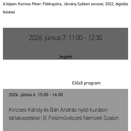
A képen: Kor­niss Péter: Föld­rajz­óra,
Jár­vány Szé­ken so­ro­zat, 2022, di­gi­tá­lis
fel­vé­tel
2026. június 7. 11:00 - 12:30
Jegyek
Előző program
2026. június 6. 15:00 - 16:00
Kincses Károly és Bán András nyitó kurátori
tárlatvezetése | III. Fotóművészeti Nemzeti Szalon