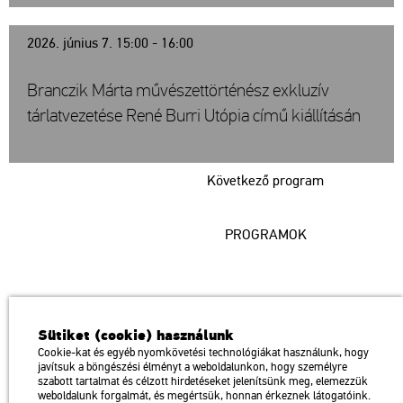
2026. június 7. 15:00 - 16:00
Branczik Márta művészettörténész exkluzív
tárlatvezetése René Burri Utópia című kiállításán
Következő program
PROGRAMOK
Műcsarnok
Sütiket (cookie) használunk
a Magyar Művészeti Akadémia intézménye
Cookie-kat és egyéb nyomkövetési technológiákat használunk, hogy
javítsuk a böngészési élményt a weboldalunkon, hogy személyre
1146 Budapest, Dózsa György út 37.
szabott tartalmat és célzott hirdetéseket jelenítsünk meg, elemezzük
Megközelíthető: Millenniumi Földalatti Vasút – Hősök tere megálló
térkép
weboldalunk forgalmát, és megértsük, honnan érkeznek látogatóink.