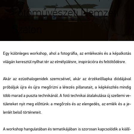
Fotóművészeti Nemzeti
Szalon
Egy kü­lön­le­ges work­shop, ahol a fo­tog­rá­fia, az em­lé­ke­zés és a kép­al­ko­tás
vi­lá­gán ke­resz­tül nyíl­hat tér az el­mé­lyü­lés­re, ins­pi­rá­ci­ó­ra és fel­töl­tő­dés­re.
Akár az ezüst­ha­lo­ge­nid­ek szem­csé­i­vel, akár az ér­zék­elő­lap­ka di­ó­dá­já­val
pró­bál­juk újra és újra meg­őriz­ni a lé­te­zés pil­la­na­ta­it, a kép­ké­szí­tés min­dig
több marad a pusz­ta tech­ni­ká­nál. A fotó tech­ni­kai át­ala­ku­lá­sa új szel­le­mi ve­
tü­le­te­ket nyit meg előt­tünk: a meg­őr­zés és az el­en­ge­dés, az emlék és a je­
len­lét belső tör­té­ne­te­it.
A work­shop han­gu­la­tá­ban és te­ma­ti­ká­já­ban is szo­ro­san kap­cso­ló­dik a ki­ál­lí­