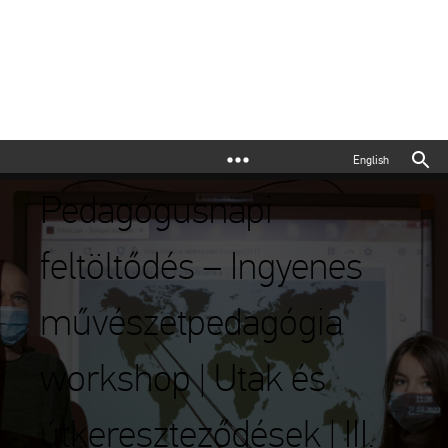
English
Pedagógusnapi
feltöltődés – Ingyenes
művészetpedagógia
workshop | Utak és
útkereszteződések | III.