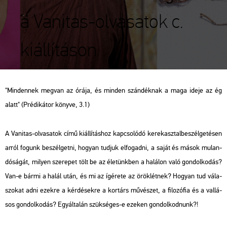
a Vanitas-olvasatok c.
kiállításon
"Minden­nek meg­van az órája, és min­den szán­dék­nak a maga ideje az ég
alatt" (Pré­di­ká­tor köny­ve, 3.1)
A Vanit­as-ol­va­sa­tok című ki­ál­lí­tás­hoz kap­cso­ló­dó ke­rek­asz­tal­be­szél­ge­té­sen
arról fo­gunk be­szél­get­ni, ho­gyan tud­juk el­fo­gad­ni, a saját és mások mu­lan­
dó­sá­gát, mi­lyen sze­re­pet tölt be az éle­tünk­ben a ha­lá­lon való gon­dol­ko­dás?
Van-e bármi a halál után, és mi az ígé­re­te az örök­lét­nek? Ho­gyan tud vá­la­
szo­kat adni ezek­re a kér­dé­sek­re a kor­társ mű­vé­szet, a fi­lo­zó­fia és a val­lá­
sos gon­dol­ko­dás? Egy­ál­ta­lán szük­sé­ges-e eze­ken gon­dol­kod­nunk?!