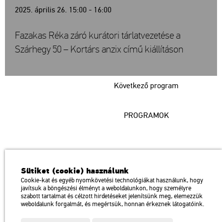
2025. április 26. 15:00 - 16:00
Fazakas Réka záró kurátori tárlatvezetése a
Szárhegy 50 – Kortárs anzix című kiállításon
Következő program
PROGRAMOK
Műcsarnok
Sütiket (cookie) használunk
a Magyar Művészeti Akadémia intézménye
Cookie-kat és egyéb nyomkövetési technológiákat használunk, hogy
javítsuk a böngészési élményt a weboldalunkon, hogy személyre
1146 Budapest, Dózsa György út 37.
szabott tartalmat és célzott hirdetéseket jelenítsünk meg, elemezzük
Megközelíthető: Millenniumi Földalatti Vasút – Hősök tere megálló
térkép
weboldalunk forgalmát, és megértsük, honnan érkeznek látogatóink.
Trolibusz: 75, 79 / Autóbusz: 20, 30, 105