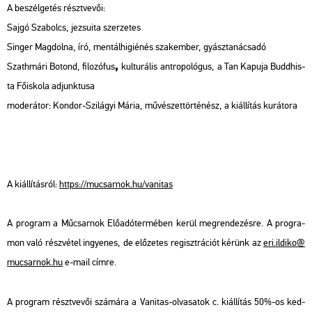
A be­szél­ge­tés részt­ve­vői:
Sajgó Sza­bolcs, je­zsu­i­ta szer­ze­tes
Sin­ger Mag­dol­na, író, men­tál­hi­gi­é­nés szak­em­ber, gyász­ta­nács­adó
,
Szath­má­ri Bo­tond,
fi­lo­zó­fus
kul­tu­rá­lis ant­ro­po­ló­gus,
a Tan Ka­pu­ja Budd­his­
ta Fő­is­ko­la ad­junk­tu­sa
mo­de­rá­tor: Kon­dor-Szi­lá­gyi Mária, mű­vé­szet­tör­té­nész, a ki­ál­lí­tás ku­rá­to­ra
A ki­ál­lí­tás­ról:
https://​mu­csar­nok.​hu/​vanit­as
A prog­ram a Mű­csar­nok Elő­adó­ter­mé­ben kerül meg­ren­de­zés­re. A prog­ra­
mon való rész­vé­tel in­gye­nes, de elő­ze­tes re­giszt­rá­ci­ót ké­rünk az
eri.​il­di­ko@​
mu­csar­nok.​hu
e-mail címre.
A prog­ram részt­ve­vői szá­má­ra a Vanit­as-ol­va­sa­tok c. ki­ál­lí­tás 50%-os ked­