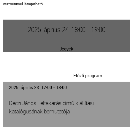
vez­ménnyel lá­to­gat­ha­tó.
2025. április 24. 18:00 - 19:00
Jegyek
Előző program
2025. április 23. 17:00 - 18:00
Géczi János Feltakarás című kiállítási
katalógusának bemutatója