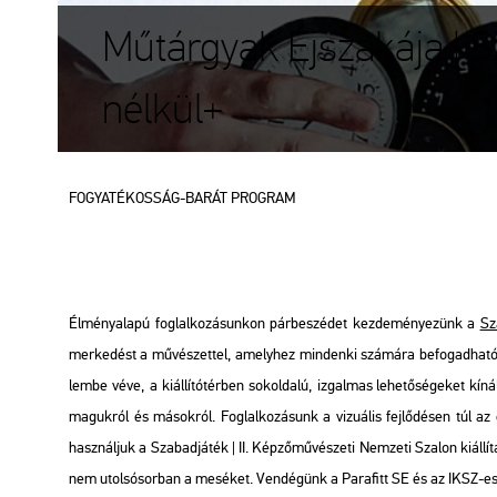
Műtárgyak Éjszakája | S
nélkül+
FO­GYA­TÉ­KOS­SÁG-BARÁT PROG­RAM
Él­mény­ala­pú fog­lal­ko­zá­sun­kon pár­be­szé­det kez­de­mé­nye­zünk a
Sza
mer­ke­dést a mű­vé­szet­tel, amely­hez min­den­ki szá­má­ra be­fo­gad­ha­tó é
lem­be véve, a ki­ál­lí­tó­tér­ben sok­ol­da­lú, iz­gal­mas le­he­tő­sé­ge­ket kí
ma­guk­ról és má­sok­ról. Fog­lal­ko­zá­sunk a vi­zu­á­lis fej­lő­dé­sen túl az e
hasz­nál­juk a Sza­bad­já­ték | II. Kép­ző­mű­vé­sze­ti Nem­ze­ti Sza­lon ki­ál­lí­t
nem utol­só­sor­ban a me­sé­ket. Ven­dé­günk a Pa­ra­fitt SE és az IKSZ-es