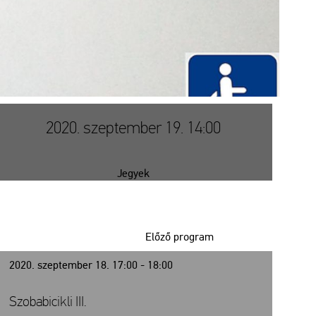
2020. szeptember 19. 14:00
Jegyek
Előző program
2020. szeptember 18. 17:00 - 18:00
Szobabicikli III.