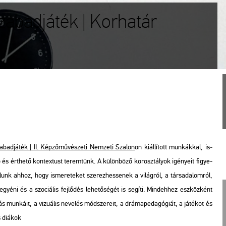
zabadjáték | Korhatár
­bad­já­ték | II. Kép­ző­mű­vé­sze­ti Nem­ze­ti Sza­lon
on ki­ál­lí­tott mun­kák­kal, is­
s ért­he­tő kon­tex­tust te­rem­tünk. A kü­lön­bö­ző kor­osz­tá­lyok igé­nye­it fi­gye­
­ná­lunk ahhoz, hogy is­me­re­te­ket sze­rez­hes­se­nek a vi­lág­ról, a tár­sa­da­lom­ról,
gyé­ni és a szo­ci­á­lis fej­lő­dés le­he­tő­sé­gét is se­gí­ti. Mind­eh­hez esz­köz­ként
ás mun­ká­it, a vi­zu­á­lis ne­ve­lés mód­sze­re­it, a drá­ma­pe­da­gó­gi­át, a já­té­kot és
 di­á­kok