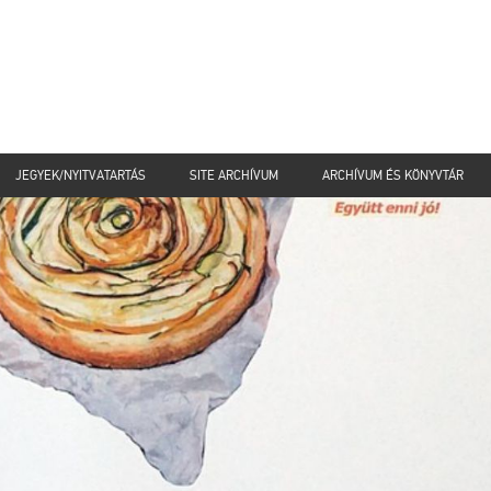
JEGYEK/NYITVATARTÁS
SITE ARCHÍVUM
ARCHÍVUM ÉS KÖNYVTÁR