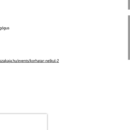
­gó­gus
ak​aja.​hu/​events/​kor­ha­tar-​nel­kul-​2