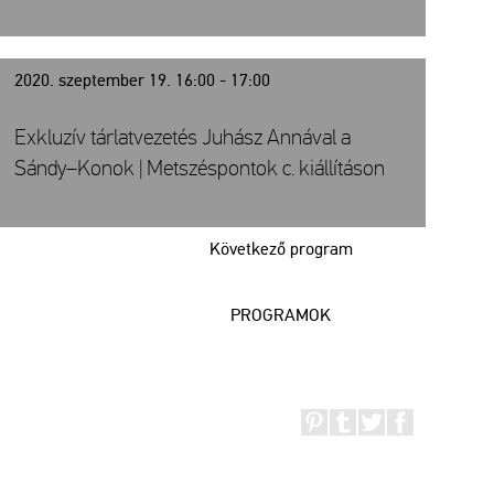
2020. szeptember 19. 16:00 - 17:00
Exkluzív tárlatvezetés Juhász Annával a
Sándy–Konok | Metszéspontok c. kiállításon
Következő program
PROGRAMOK