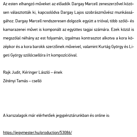
Az esten el­hang­zó mű­ve­ket az elő­adók Dar­gay Mar­cell ze­ne­szer­ző­vel kö­zö­
sen vá­lasz­tot­ták ki, kap­cso­lód­va Dar­gay Lajos szob­rász­mű­vész mun­kás­sá­
gá­hoz. Dar­gay Mar­cell rend­sze­re­sen dol­go­zik együtt a tri­ó­val; több szóló- és
ka­ma­ra­ze­nei művet is kom­po­nált az együt­tes tag­jai szá­má­ra. Ezek közül is
meg­szó­lal né­hány az est fo­lya­mán, iz­gal­mas kont­rasz­tot al­kot­va a kora kö­
zép­kor és a kora ba­rokk szer­ző­i­nek mű­ve­i­vel, va­la­mint Kurt­ág György és Li­
ge­ti György szó­ló­csel­ló­ra írt kom­po­zí­ci­ó­i­val.
Rajk Judit, Kér­in­ger Lász­ló – ének
Zét­ényi Tamás – csel­ló
A kar­sza­la­gok már el­ér­he­tő­ek jegy­pénz­tá­runk­ban és on­line is:
https://​jegy­mes­ter.​hu/​pro­duc­ti­on/​53086/