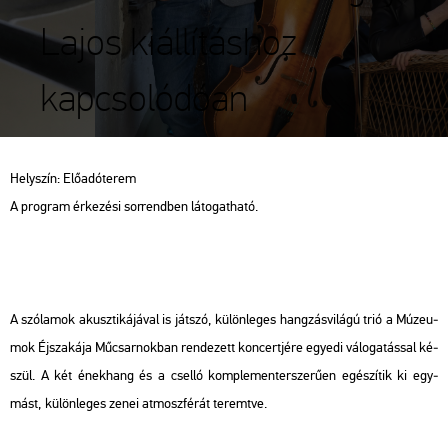
Lajos kiállításhoz
kapcsolódóan
Hely­szín: Elő­adó­te­rem
A prog­ram ér­ke­zé­si sor­rend­ben lá­to­gat­ha­tó.
A szó­la­mok akusz­ti­ká­já­val is ját­szó, kü­lön­le­ges hang­zás­vi­lá­gú trió a Mú­ze­u­
mok Éj­sza­ká­ja Mű­csar­nok­ban ren­de­zett kon­cert­jé­re egye­di vá­lo­ga­tás­sal ké­
szül. A két ének­hang és a csel­ló komp­le­men­ter­sze­rű­en egé­szí­tik ki egy­
mást, kü­lön­le­ges zenei at­mosz­fé­rát te­remt­ve.