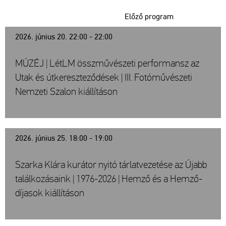
Előző program
2026. június 20. 22:00 - 22:00
MÚZÉJ | LétLM összművészeti performansz az
Utak és útkereszteződések | III. Fotóművészeti
Nemzeti Szalon kiállításon
2026. június 25. 18:00 - 19:00
Szarka Klára kurátor nyitó tárlatvezetése az Újabb
találkozásaink | 1976-2026 | Hemző és a Hemző-
díjasok kiállításon