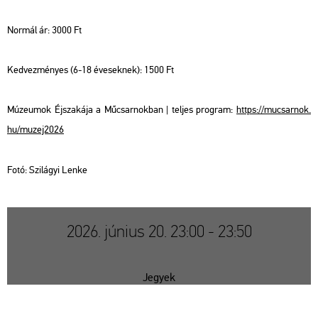
Nor­mál ár: 3000 Ft
Ked­vez­mé­nyes (6-18 éve­sek­nek): 1500 Ft
Mú­ze­u­mok Éj­sza­ká­ja a Mű­csar­nok­ban | tel­jes prog­ram:
https://​mu­csar­nok.​
hu/​mu­zej2026
Fotó: Szi­lá­gyi Lenke
2026. június 20. 23:00 - 23:50
Jegyek