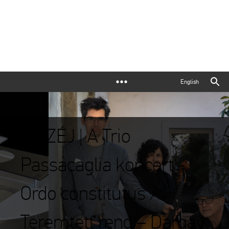
English
MÚZÉJ | A Trio
Passacaglia koncert -
Ordo constitutus /
Teremtett rend – Dargay