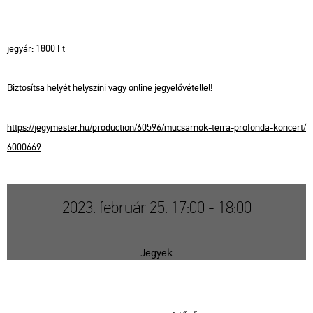
jegy­ár: 1800 Ft
Biz­to­sít­sa he­lyét hely­szí­ni vagy on­line jegy­elő­vé­tel­lel!
https://​jegy­mes­ter.​hu/​pro­duc­ti­on/​60596/​mu­csar­nok-​terra-​pro­fon­da-​kon­cert/​
6000669
2023. február 25. 17:00 - 18:00
Jegyek