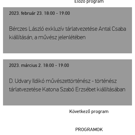
Előző program
2023. február 23. 18:00 - 19:00
Bérczes László exkluzív tárlatvezetése Antal Csaba
kiállításán, a művész jelenlétében
2023. március 2. 18:00 - 19:00
D. Udvary Ildikó művészettörténész - történész
tárlatvezetése Katona Szabó Erzsébet kiállításában
Következő program
PROGRAMOK