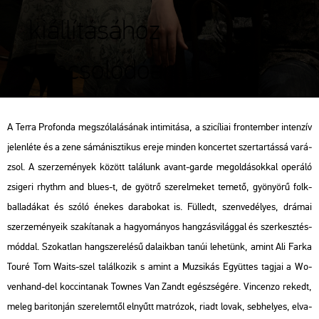
kiállításához
kapcsolódóan
A Terra Pro­fon­da meg­szó­la­lá­sá­nak in­ti­mi­tá­sa, a szi­cí­li­ai front­em­ber in­ten­zív
je­len­lé­te és a zene sá­mán­isz­ti­kus ereje min­den kon­cer­tet szer­tar­tás­sá va­rá­
zsol. A szer­ze­mé­nyek kö­zött ta­lá­lunk avant-garde meg­ol­dá­sok­kal ope­rá­ló
zsi­ge­ri rhythm and blues-t, de gyöt­rő sze­rel­me­ket te­me­tő, gyö­nyö­rű folk-
bal­la­dá­kat és szóló éne­kes da­ra­bo­kat is. Fül­ledt, szen­ve­dé­lyes, drá­mai
szer­ze­mé­nye­ik sza­kí­ta­nak a ha­gyo­má­nyos hang­zás­vi­lág­gal és szer­kesz­tés­
mód­dal. Szo­kat­lan hang­sze­re­lé­sű da­la­ik­ban tanúi le­he­tünk, amint Ali Farka
Touré Tom Waits-szel ta­lál­ko­zik s amint a Mu­zsi­kás Együt­tes tag­jai a Wo­
ven­hand-del koc­cin­ta­nak Tow­nes Van Zandt egész­sé­gé­re. Vin­cen­zo re­kedt,
meleg ba­ri­ton­ján sze­re­lem­től el­nyűtt mat­ró­zok, riadt lovak, seb­he­lyes, el­va­