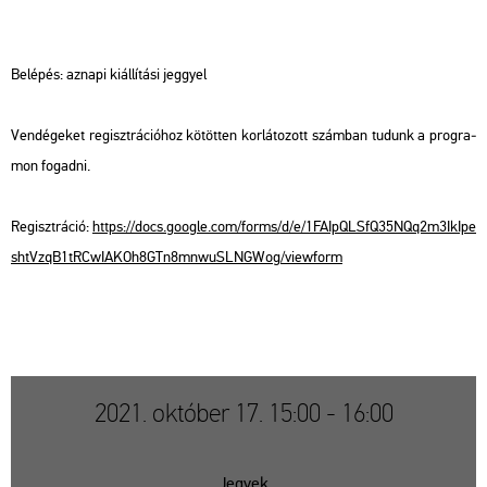
Be­lé­pés: az­na­pi ki­ál­lí­tá­si jeggyel
Ven­dé­ge­ket re­giszt­rá­ci­ó­hoz kö­töt­ten kor­lá­to­zott szám­ban tu­dunk a prog­ra­
mon fo­gad­ni.
Re­giszt­rá­ció:
https://​docs.​go­og­le.​com/​forms/​d/​e/​1FA​IpQL​SfQ3​5NQq​2m3I​kIpe​
shtV​zqB1​tRCw​IAKO​h8GT​n8mn​wuSL​NGWo​g/​view­form
2021. október 17. 15:00 - 16:00
Jegyek