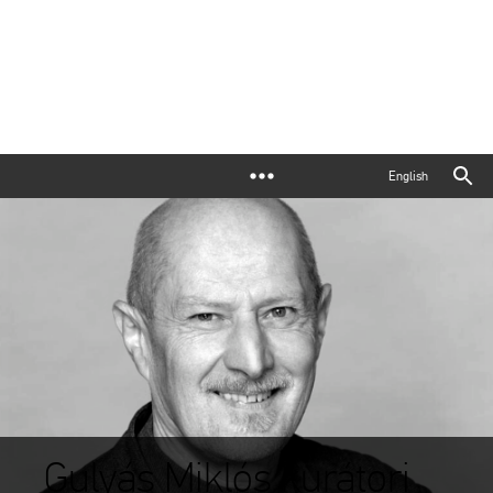
English
Gulyás Miklós kurátori