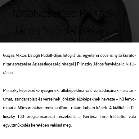
tárlatvezetése Pilinszky
János fotókiállításán
Gu­lyás Mik­lós Ba­logh Ru­dolf-díjas fo­tog­rá­fus, egye­te­mi do­cens nyitó ku­rá­to­
ri tár­lat­ve­ze­té­se Az eset­le­ges­ség ré­te­gei | Pi­linsz­ky János fény­ké­pei c. ki­ál­lí­
tá­son
Pi­linsz­ky képi ér­zé­keny­sé­gé­nek, ál­ló­ké­pek­hez való von­zó­dá­sá­nak – ora­tó­ri­
u­mát, szín­da­rab­ja­it és ver­se­i­nek jó­ré­szét ál­ló­ké­pek­nek ne­vez­te – hű le­nyo­
ma­tai a Mű­csar­nok­ban most ki­ál­lí­tott, rit­kán lát­ha­tó képek. A ki­ál­lí­tás a Pi­
linsz­ky 100 prog­ram­so­ro­zat ré­sze­ként, a Ker­tész Imre In­té­zet­tel való
együtt­mű­kö­dés ke­re­té­ben va­ló­sul meg.