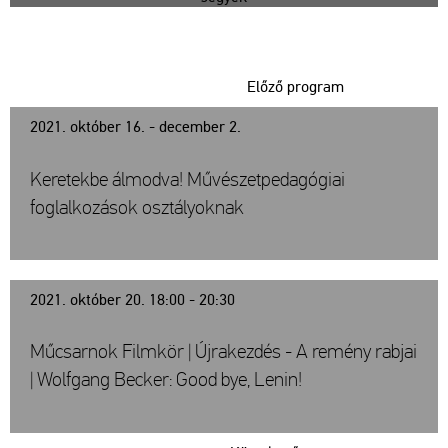
Előző program
2021. október 16. - december 2.
Keretekbe álmodva! Művészetpedagógiai
foglalkozások osztályoknak
2021. október 20. 18:00 - 20:30
Műcsarnok Filmkör | Újrakezdés - A remény rabjai
| Wolfgang Becker: Good bye, Lenin!