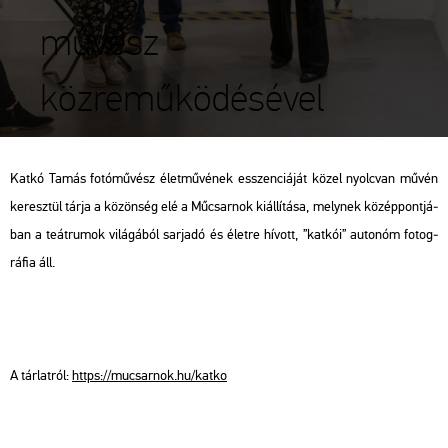
művész
közreműködésével
Katkó Tamás fo­tó­mű­vész élet­mű­vé­nek esszen­ci­á­ját közel nyolc­van művén
ke­resz­tül tárja a kö­zön­ség elé a Mű­csar­nok ki­ál­lí­tá­sa, mely­nek kö­zép­pont­já­
ban a te­át­ru­mok vi­lá­gá­ból sar­ja­dó és élet­re hí­vott, ”kat­kói” au­to­nóm fo­tog­
rá­fia áll.
A tár­lat­ról:
https://​mu­csar­nok.​hu/​katko