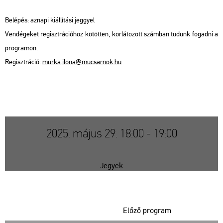
Be­lé­pés: az­na­pi ki­ál­lí­tá­si jeggyel
Ven­dé­ge­ket re­giszt­rá­ci­ó­hoz kö­töt­ten, kor­lá­to­zott szám­ban tu­dunk fo­gad­ni a
prog­ra­mon.
Re­giszt­rá­ció:
murka.​ilona@​mu­csar­nok.​hu
2025. május 29. 18:00 - 19:00
Jegyek
Előző program