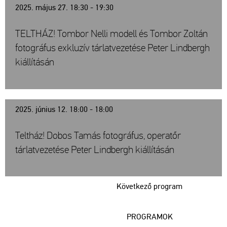
2025. május 27. 18:30 - 19:30
TELTHÁZ! Tombor Nelli modell és Tombor Zoltán
fotográfus exkluzív tárlatvezetése Peter Lindbergh
kiállításán
2025. június 12. 18:00 - 18:00
Teltház! Dobos Tamás fotográfus, operatőr
tárlatvezetése Peter Lindbergh kiállításán
Következő program
PROGRAMOK