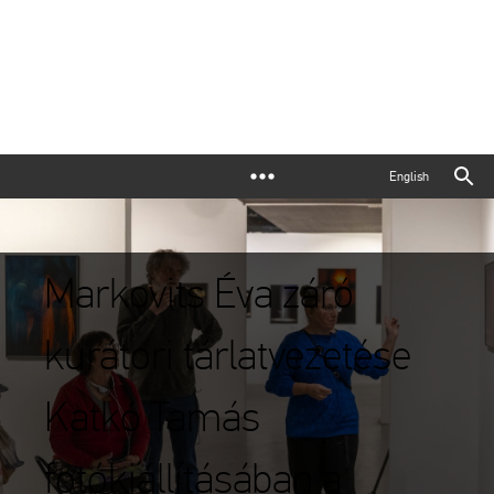
English
Markovits Éva záró
kurátori tárlatvezetése
Katkó Tamás
fotókiállításában a