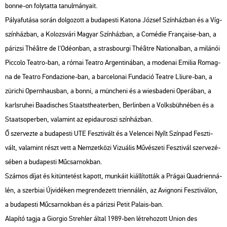
bonne-on foly­tat­ta ta­nul­má­nya­it.
Pá­lya­fu­tá­sa során dol­go­zott a bu­da­pes­ti Ka­to­na Jó­zsef Szín­ház­ban és a Víg­
szín­ház­ban, a Ko­lozs­vá­ri Ma­gyar Szín­ház­ban, a Co­mé­die Française-ban, a
pá­ri­zsi Théâtre de l'Odé­on­ban, a stras­bour­gi Théâtre Na­ti­o­nal­ban, a mi­lá­nói
Picc­o­lo Te­at­ro-ban, a római Te­at­ro Ar­gen­ti­ná­ban, a mo­de­nai Emi­lia Ro­mag­
na de Te­at­ro Fon­daz­io­ne-ban, a bar­ce­lo­nai Fun­da­ció Te­at­re Lli­u­re-ban, a
zü­ri­chi Opern­ha­us­ban, a bonni, a mün­che­ni és a wi­es­ba­de­ni Ope­rá­ban, a
karls­ru­hei Baadis­ches Sta­at­st­hea­ter­ben, Ber­lin­ben a Volks­büh­né­ben és a
Sta­at­s­oper­ben, va­la­mint az epid­au­ro­szi szín­ház­ban.
Ő szer­vez­te a bu­da­pes­ti UTE Fesz­ti­vált és a Ve­len­cei Nyílt Szín­pad Fesz­ti­
vált, va­la­mint részt vett a Nem­zet­kö­zi Vi­zu­á­lis Mű­vé­sze­ti Fesz­ti­vál szer­ve­zé­
sé­ben a bu­da­pes­ti Mű­csar­nok­ban.
Szá­mos díjat és ki­tün­te­tést ka­pott, mun­ká­it ki­ál­lí­tot­ták a Prá­gai Qu­ad­ri­en­ná­
lén, a szer­bi­ai Új­vi­dé­ken meg­ren­de­zett tri­en­ná­lén, az Avig­no­ni Fesz­ti­vá­lon,
a bu­da­pes­ti Mű­csar­nok­ban és a pá­ri­zsi Petit Pa­la­is-ban.
Ala­pí­tó tagja a Gi­or­gio Streh­ler által 1989-ben lét­re­ho­zott Union des