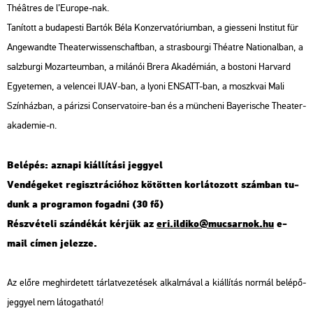
Théâtres de l’Euro­pe-nak.
Ta­ní­tott a bu­da­pes­ti Bar­tók Béla Kon­zer­va­tó­ri­um­ban, a gi­es­se­ni Ins­ti­tut für
An­ge­wand­te Thea­ter­wis­senschaft­ban, a stras­bour­gi Thé­at­re Na­ti­o­nal­ban, a
salz­bur­gi Mo­zar­te­um­ban, a mi­lá­nói Brera Aka­dé­mi­án, a bos­to­ni Har­vard
Egye­te­men, a ve­len­cei IUAV-ban, a lyoni EN­SATT-ban, a moszk­vai Mali
Szín­ház­ban, a pá­ri­zsi Con­ser­va­to­ire-ban és a mün­che­ni Baye­ris­che Thea­ter­
aka­de­mie-n.
Be­lé­pés: az­na­pi ki­ál­lí­tá­si jeggyel
Ven­dé­ge­ket re­giszt­rá­ci­ó­hoz kö­töt­ten kor­lá­to­zott szám­ban tu­
dunk a prog­ra­mon fo­gad­ni (30 fő)
Rész­vé­te­li szán­dé­kát kér­jük az
eri.​il­di­ko@​mu­csar­nok.​hu
e-
mail címen je­lez­ze.
Az előre meg­hir­de­tett tár­lat­ve­ze­té­sek al­kal­má­val a ki­ál­lí­tás nor­mál be­lé­pő­
jeggyel nem lá­to­gat­ha­tó!