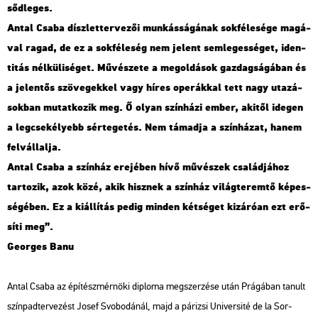
sőd­le­ges.
Antal Csaba dísz­let­ter­ve­zői mun­kás­sá­gá­nak sok­fé­le­sé­ge ma­gá­
val ragad, de ez a sok­fé­le­ség nem je­lent sem­le­ges­sé­get, iden­
ti­tás nél­kü­li­sé­get. Mű­vé­sze­te a meg­ol­dá­sok gaz­dag­sá­gá­ban és
a je­len­tős szö­ve­gek­kel vagy híres ope­rák­kal tett nagy uta­zá­
sok­ban mu­tat­ko­zik meg. Ő olyan szín­há­zi ember, aki­től ide­gen
a leg­cse­ké­lyebb sér­te­ge­tés. Nem tá­mad­ja a szín­há­zat, hanem
fel­vál­lal­ja.
Antal Csaba a szín­ház ere­jé­ben hívő mű­vé­szek csa­lád­já­hoz
tar­to­zik, azok közé, akik hisz­nek a szín­ház vi­lág­te­rem­tő ké­pes­
sé­gé­ben. Ez a ki­ál­lí­tás pedig min­den két­sé­get ki­zá­ró­an ezt erő­
sí­ti meg”.
Ge­or­ges Banu
Antal Csaba az épí­tész­mér­nö­ki dip­lo­ma meg­szer­zé­se után Prá­gá­ban ta­nult
szín­pad­ter­ve­zést Josef Svo­bo­dá­nál, majd a pá­ri­zsi Uni­ver­si­té de la Sor­