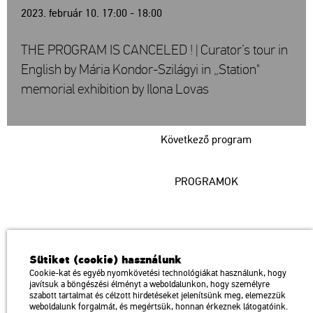
2023. február 10. 17:00 - 18:00
THE PROGRAM IS CANCELED ! | Curator’s tour in
English by Mária Kondor-Szilágyi in „Station"
memorial exhibition by Ilona Lovas
Következő program
PROGRAMOK
Műcsarnok
Sütiket (cookie) használunk
a Magyar Művészeti Akadémia intézménye
Cookie-kat és egyéb nyomkövetési technológiákat használunk, hogy
javítsuk a böngészési élményt a weboldalunkon, hogy személyre
1146 Budapest, Dózsa György út 37.
szabott tartalmat és célzott hirdetéseket jelenítsünk meg, elemezzük
Megközelíthető: Millenniumi Földalatti Vasút – Hősök tere megálló
térkép
weboldalunk forgalmát, és megértsük, honnan érkeznek látogatóink.