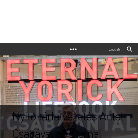
English
Nyitó tárlatvezetés Antal
Csabával az Eternal