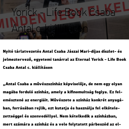
Yorick - Life Book Csaba
Antal c. kiállításon
Nyitó tár­lat­ve­ze­tés Antal Csaba Já­szai Mari-díjas dísz­let- és
jel­mez­ter­ve­ző, egye­te­mi ta­nár­ral az Eter­nal Yo­rick - Life Book
Csaba Antal c. ki­ál­lí­tá­son
„Antal Csaba a mű­vész­szín­ház kép­vi­se­lő­je, de nem egy olyan
ma­gá­ba for­du­ló szín­ház, amely a ki­fi­no­mult­ság fog­lya. Ez fel­
emész­te­né az ener­gi­á­it. Mű­vé­sze­te a szín­ház konk­rét anya­gá­
ban, for­rá­sá­ban rej­lik, ezt ku­tat­ja és hasz­nál­ja fel el­kö­te­le­
zett­ség­gel és szen­ve­déllyel. Nem ké­tel­ke­dik a szín­ház­ban,
mert szá­má­ra a szín­ház és a vele foly­ta­tott pár­be­széd az el­