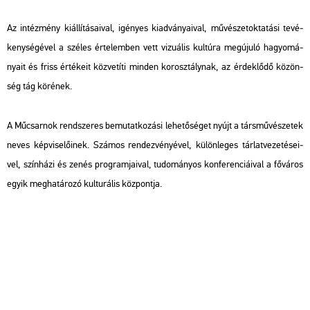
Az in­téz­mény ki­ál­lí­tá­sa­i­val, igé­nyes ki­ad­vá­nya­i­val, mű­vé­szet­ok­ta­tá­si te­vé­
keny­sé­gé­vel a szé­les ér­te­lem­ben vett vi­zu­á­lis kul­tú­ra meg­úju­ló ha­gyo­má­
nya­it és friss ér­té­ke­it köz­ve­tí­ti min­den kor­osz­tály­nak, az ér­dek­lő­dő kö­zön­
ség tág kö­ré­nek.
A Mű­csar­nok rend­sze­res be­mu­tat­ko­zá­si le­he­tő­sé­get nyújt a társ­mű­vé­sze­tek
neves kép­vi­se­lő­i­nek. Szá­mos ren­dez­vé­nyé­vel, kü­lön­le­ges tár­lat­ve­ze­té­se­i­
vel, szín­há­zi és zenés prog­ram­ja­i­val, tu­do­má­nyos kon­fe­ren­ci­á­i­val a fő­vá­ros
egyik meg­ha­tá­ro­zó kul­tu­rá­lis köz­pont­ja.