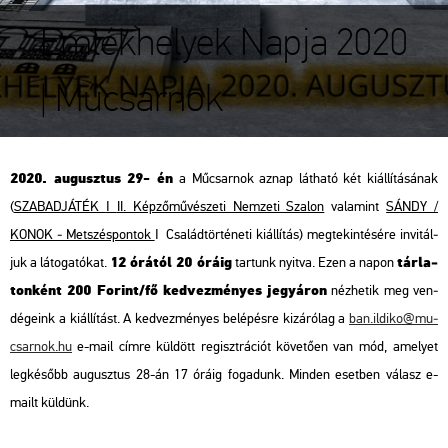
Emlékhelyek Napja 2020
| Műcsarnok
2020. au­gusz­tus 29- én
a Mű­csar­nok aznap lát­ha­tó két ki­ál­lí­tá­sá­nak
(
SZA­BAD­JÁ­TÉK
ǀ
II. Kép­ző­mű­vé­sze­ti Nem­ze­ti Sza­lon
va­la­mint
SÁNDY /
KONOK ‒ Met­szés­pon­tok
ǀ
Csa­lád­tör­té­ne­ti ki­ál­lí­tás
) meg­te­kin­té­sé­re in­vi­tál­
12 órá­tól 20 óráig
tár­la­
juk a lá­to­ga­tó­kat.
tar­tunk nyit­va. Ezen a napon
ton­ként 200 Fo­rint/fő ked­vez­mé­nyes jegy­áron
néz­he­tik meg ven­
dé­ge­ink a ki­ál­lí­tást. A ked­vez­mé­nyes be­lé­pés­re ki­zá­ró­lag a
ban.​il­di­ko@​mu­
csar­nok.​hu
e-mail címre kül­dött re­giszt­rá­ci­ót kö­ve­tő­en van mód, ame­lyet
leg­ké­sőbb au­gusz­tus 28-án 17 óráig fo­ga­dunk. Min­den eset­ben vá­lasz e-
mailt kül­dünk.