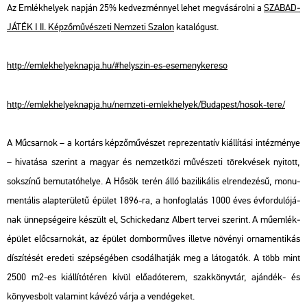
Az Em­lék­he­lyek nap­ján 25% ked­vez­ménnyel lehet meg­vá­sá­rol­ni a
SZA­BAD­
JÁ­TÉK
ǀ
II. Kép­ző­mű­vé­sze­ti Nem­ze­ti Sza­lon
ka­ta­ló­gust.
http://​eml​ekhe​lyek​napj​a.​hu/#​hely­szin-​es-​ese​meny​kere​so
http://​eml​ekhe​lyek​napj​a.​hu/​nem­ze­ti-​em­lek­he­lyek/​Bu­da­pest/​hosok-​tere/
A Mű­csar­nok – a kor­társ kép­ző­mű­vé­szet rep­re­zen­ta­tív ki­ál­lí­tá­si in­téz­mé­nye
– hi­va­tá­sa sze­rint a ma­gyar és nem­zet­kö­zi mű­vé­sze­ti tö­rek­vé­sek nyi­tott,
sok­szí­nű be­mu­ta­tó­he­lye. A Hősök terén álló ba­zi­li­ká­lis el­ren­de­zé­sű, mo­nu­
men­tá­lis alap­te­rü­le­tű épü­let 1896-ra, a hon­fog­la­lás 1000 éves év­for­du­ló­já­
nak ün­nep­sé­ge­i­re ké­szült el, Schic­ke­danz Al­bert ter­vei sze­rint. A mű­em­lék­
épü­let elő­csar­no­kát, az épü­let dom­bor­mű­ves il­let­ve nö­vé­nyi or­na­men­ti­kás
dí­szí­té­sét ere­de­ti szép­sé­gé­ben cso­dál­hat­ják meg a lá­to­ga­tók. A több mint
2500 m2-es ki­ál­lí­tó­té­ren kívül elő­adó­te­rem, szak­könyv­tár, aján­dék- és
köny­ves­bolt va­la­mint ká­vé­zó várja a ven­dé­ge­ket.