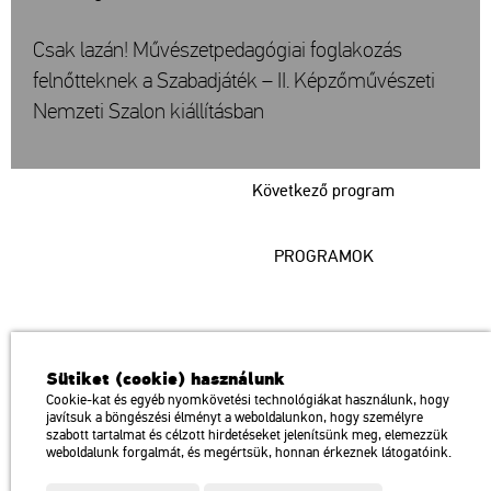
Csak lazán! Művészetpedagógiai foglakozás
felnőtteknek a Szabadjáték – II. Képzőművészeti
Nemzeti Szalon kiállításban
Következő program
PROGRAMOK
Műcsarnok
Sütiket (cookie) használunk
a Magyar Művészeti Akadémia intézménye
Cookie-kat és egyéb nyomkövetési technológiákat használunk, hogy
javítsuk a böngészési élményt a weboldalunkon, hogy személyre
1146 Budapest, Dózsa György út 37.
szabott tartalmat és célzott hirdetéseket jelenítsünk meg, elemezzük
Megközelíthető: Millenniumi Földalatti Vasút – Hősök tere megálló
térkép
weboldalunk forgalmát, és megértsük, honnan érkeznek látogatóink.
Trolibusz: 75, 79 / Autóbusz: 20, 30, 105