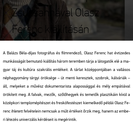
Zsuzsannával Olasz
Ferenc kiállításán
A Ba­lázs Béla-díjas fo­tog­rá­fus és film­ren­de­ző, Olasz Fe­renc hat év­ti­ze­des
mun­kás­sá­gát be­mu­ta­tó ki­ál­lí­tás három te­rem­ben tárja a lá­to­ga­tók elé a ma­
gyar táj és kul­tú­ra szak­rá­lis em­lé­ke­it. A tár­lat kö­zép­pont­já­ban a val­lá­sos
nép­ha­gyo­mány tár­gyi örök­sé­ge – út menti ke­resz­tek, szob­rok, kál­vá­ri­ák –
áll, me­lye­ket a mű­vész do­ku­men­ta­ris­ta ala­pos­ság­gal és mély em­pá­ti­á­val
örö­kí­tett meg. A fal­vak, mezők, sző­lő­he­gyek és te­me­tők plasz­ti­ká­in kívül a
kö­zép­ko­ri temp­lom­épí­té­szet és fres­kó­fes­té­szet ki­emel­ke­dő pél­dái Olasz Fe­
renc ih­le­tett fel­vé­te­le­in nem­csak a múlt ér­té­ke­it őrzik meg, hanem az em­be­
ri lé­te­zés uni­ver­zá­lis kér­dé­se­it is meg­érin­tik.