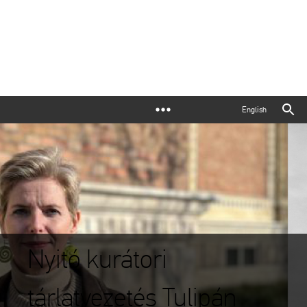
English
Nyitó kurátori
tárlatvezetés Tulipán