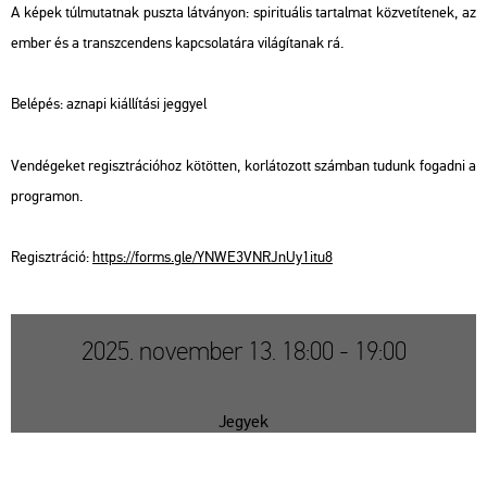
A képek túl­mu­tat­nak pusz­ta lát­vá­nyon: spi­ri­tu­á­lis tar­tal­mat köz­ve­tí­te­nek, az
ember és a transz­cen­dens kap­cso­la­tá­ra vi­lá­gí­ta­nak rá.
Be­lé­pés: az­na­pi ki­ál­lí­tá­si jeggyel
Ven­dé­ge­ket re­giszt­rá­ci­ó­hoz kö­töt­ten, kor­lá­to­zott szám­ban tu­dunk fo­gad­ni a
prog­ra­mon.
Re­giszt­rá­ció:
https://​forms.​gle/​YNW​E3VN​RJnU​y1it​u8
2025. november 13. 18:00 - 19:00
Jegyek