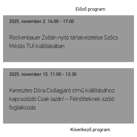
Előző program
2025. november 2. 16:00 - 17:00
Rockenbauer Zoltán nyitó tárlatvezetése Szőcs
Miklós TUI kiállításában
2025. november 15. 11:00 - 12:30
Keresztes Dóra Csillagjáró című kiállításához
kapcsolódó Csak lazán! – Felnőtteknek szóló
foglalkozás
Következő program