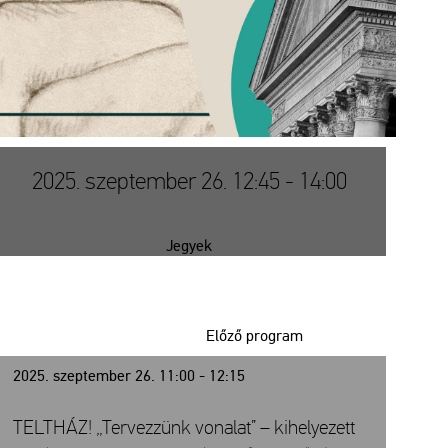
2025. szeptember 26. 12:45 - 14:00
Jegyek
Előző program
2025. szeptember 26. 11:00 - 12:15
TELTHÁZ! „Tervezzünk vonalat” – kihelyezett