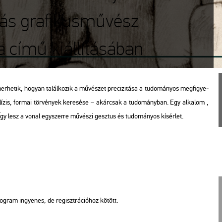
rás grafikusművész
 című kiállításában
r­he­tik, ho­gyan ta­lál­ko­zik a mű­vé­szet pre­ci­zi­tá­sa a tu­do­má­nyos meg­fi­gye­
­zis, for­mai tör­vé­nyek ke­re­sé­se – akár­csak a tu­do­mány­ban. Egy al­ka­lom ,
Így lesz a vonal egy­szer­re mű­vé­szi gesz­tus és tu­do­má­nyos kí­sér­let.
og­ram in­gye­nes, de re­giszt­rá­ci­ó­hoz kö­tött.