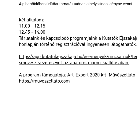
A pi­he­nő­idő­ben üdí­tő­au­to­ma­tát tud­nak a hely­szí­nen igény­be venni.
két al­ka­lom:
11:00 - 12:15
12:45 - 14:00
Tár­la­ta­ink és kap­cso­ló­dó prog­ram­ja­ink a Ku­ta­tók Éj­sza­ká­j
hon­lap­ján tör­té­nő re­giszt­rá­ci­ó­val in­gye­ne­sen lá­to­gat­ha­tók.
https://​app.​kut​atok​ejsz​akaj​a.​hu/​ese­me­nyek/​mu­csar­nok/​ter­v
smuv​esz-​ve­ze­te­se­vel-​az-​ana­to­mia-​cimu-​kia​llit​asab​an
A prog­ram tá­mo­ga­tó­ja: Art-Ex­port 2020 kft- Mű­vész­el­lá­t
https://​muv​esze​llat​o.​com