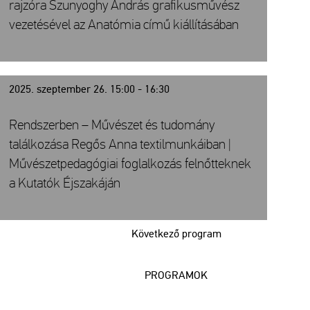
rajzóra Szunyoghy András grafikusművész
vezetésével az Anatómia című kiállításában
2025. szeptember 26. 15:00 - 16:30
Rendszerben – Művészet és tudomány
találkozása Regős Anna textilmunkáiban |
Művészetpedagógiai foglalkozás felnőtteknek
a Kutatók Éjszakáján
Következő program
PROGRAMOK