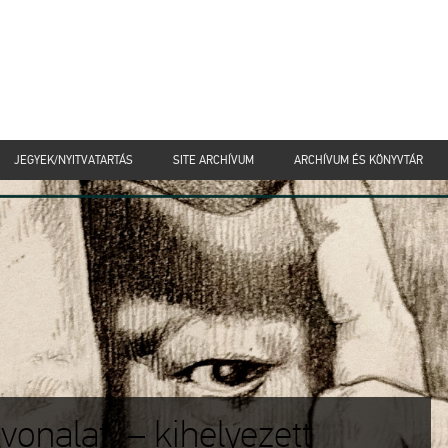
JEGYEK/NYITVATARTÁS
SITE ARCHÍVUM
ARCHÍVUM ÉS KÖNYVTÁR
vonalat” – kihelyezett