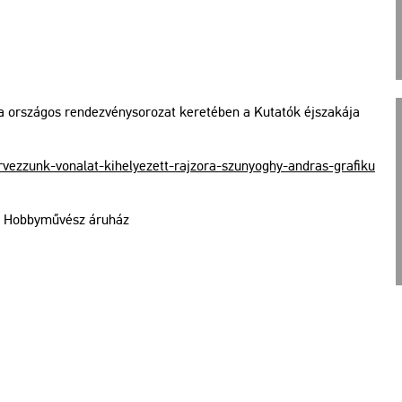
a or­szá­gos ren­dez­vény­so­ro­zat ke­re­té­ben a Ku­ta­tók éj­sza­ká­ja
ez­zunk-​vo­na­lat-​ki­he­lye­zett-​raj­zo­ra-​szu­nyo­ghy-​and­ras-​gra​fiku​
ó- Hobby­mű­vész áru­ház