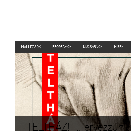
KIÁLLÍTÁSOK
PROGRAMOK
MŰCSARNOK
HÍREK
TELTHÁZ! | „Tervezzünk 