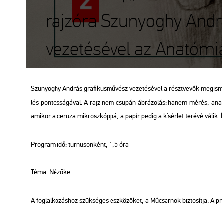
rajzóra Szunyoghy And
vezetésével az Anatómia
Szu­nyo­ghy And­rás gra­fi­kus­mű­vész ve­ze­té­sé­vel a részt­ve­vők meg­is­me
lés pon­tos­sá­gá­val. A rajz nem csu­pán áb­rá­zo­lás: hanem mérés, ana­lí
ami­kor a ce­ru­za mik­rosz­kóp­pá, a papír pedig a kí­sér­let te­ré­vé válik. 
Prog­ram idő: tur­nu­son­ként, 1,5 óra
Téma: Né­ző­ke
A fog­lal­ko­zás­hoz szük­sé­ges esz­kö­zö­ket, a Mű­csar­nok biz­to­sít­ja. A pr