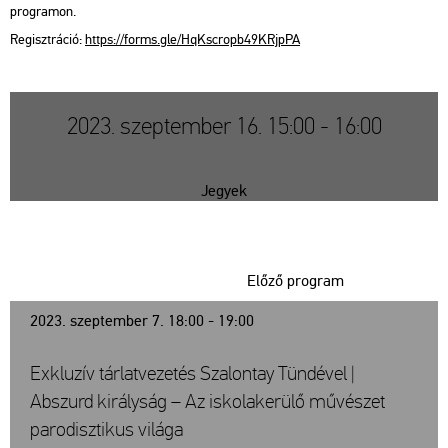
prog­ra­mon.
Re­giszt­rá­ció:
https://​forms.​gle/​HqK​scro​pb49​KRjp​PA
2023. szeptember 16. 15:00 - 16:00
Jegyek
Előző program
2023. szeptember 7. 18:00 - 19:00
Exkluzív tárlatvezetés Szalontay Tündével |
Abszurd királyság – Az iskolakerülő művészet
parodisztikus világa