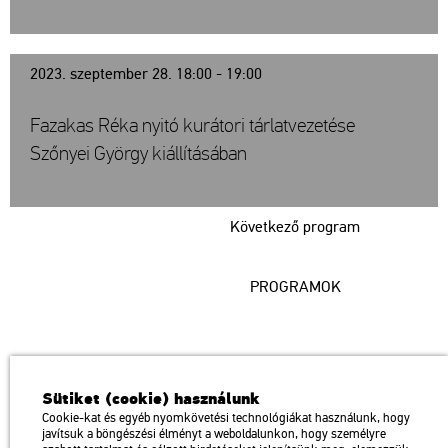
2023. szeptember 28. 18:00 - 19:00
Fazakas Réka nyitó kurátori tárlatvezetése
Szőnyei György kiállításában
Következő program
PROGRAMOK
Műcsarnok
Sütiket (cookie) használunk
a Magyar Művészeti Akadémia intézménye
Cookie-kat és egyéb nyomkövetési technológiákat használunk, hogy
javítsuk a böngészési élményt a weboldalunkon, hogy személyre
1146 Budapest, Dózsa György út 37.