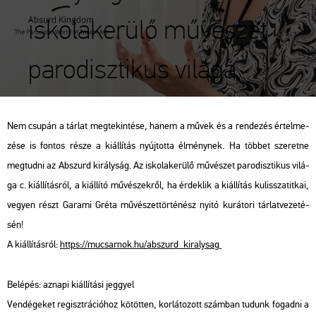
iskolakerülő művészet
parodisztikus világa
Nem csu­pán a tár­lat meg­te­kin­té­se, hanem a művek és a ren­de­zés ér­tel­me­
zé­se is fon­tos része a ki­ál­lí­tás nyúj­tot­ta él­mény­nek. Ha töb­bet sze­ret­ne
meg­tud­ni az Ab­szurd ki­rály­ság. Az is­ko­la­ke­rü­lő mű­vé­szet pa­ro­disz­ti­kus vi­lá­
ga c. ki­ál­lí­tás­ról, a ki­ál­lí­tó mű­vé­szek­ről, ha ér­dek­lik a ki­ál­lí­tás ku­lissza­tit­kai,
ve­gyen részt Ga­ra­mi Gréta mű­vé­szet­tör­té­nész nyitó ku­rá­to­ri tár­lat­ve­ze­té­
sén!
A ki­ál­lí­tás­ról:
https://​mu­csar­nok.​hu/​ab­szurd_​ki­raly­sag
Be­lé­pés: az­na­pi ki­ál­lí­tá­si jeggyel
Ven­dé­ge­ket re­giszt­rá­ci­ó­hoz kö­töt­ten, kor­lá­to­zott szám­ban tu­dunk fo­gad­ni a