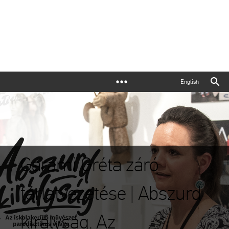
English
Garami Gréta záró
tárlatvezetése | Abszurd
királyság. Az