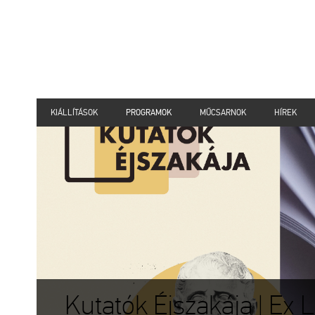
KIÁLLÍTÁSOK
PROGRAMOK
MŰCSARNOK
HÍREK
Kutatók Éjszakája | Ex Li