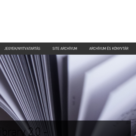
JEGYEK/NYITVATARTÁS
SITE ARCHÍVUM
ARCHÍVUM ÉS KÖNYVTÁR
brary 2.0 -