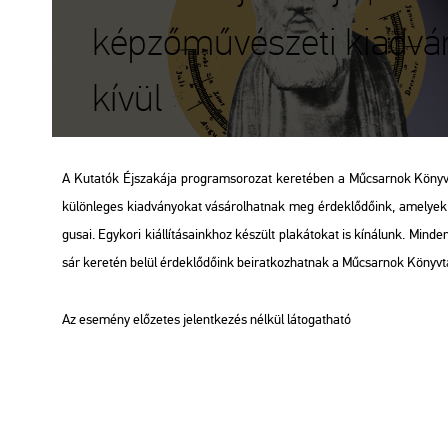
képzőművészeti kiadván
kívül
A Ku­ta­tók Éj­sza­ká­ja prog­ram­so­ro­zat ke­re­té­ben a Mű­csar­nok Kön
kü­lön­le­ges ki­ad­vá­nyo­kat vá­sá­rol­hat­nak meg ér­dek­lő­dő­ink, ame­lyek a 
gu­sai. Egy­ko­ri ki­ál­lí­tá­sa­ink­hoz ké­szült pla­ká­to­kat is kí­ná­lunk. Min
sár ke­re­tén belül ér­dek­lő­dő­ink be­irat­koz­hat­nak a Mű­csar­nok Könyv­tá
Az ese­mény elő­ze­tes je­lent­ke­zés nél­kül lá­to­gat­ha­tó