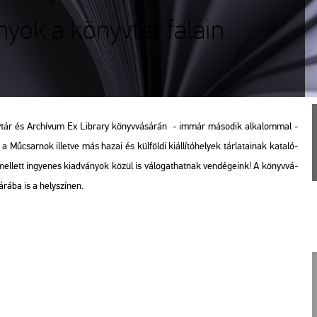
yok a könyvtár falain
yv­tár és Ar­chí­vum Ex Lib­rary könyv­vá­sá­rán - immár má­so­dik al­ka­lom­mal -
Mű­csar­nok il­let­ve más hazai és kül­föl­di ki­ál­lí­tó­he­lyek tár­la­ta­i­nak ka­ta­ló­
d­emel­lett in­gye­nes ki­ad­vá­nyok közül is vá­lo­gat­hat­nak ven­dé­ge­ink! A könyv­vá­
­rá­ba is a hely­szí­nen.