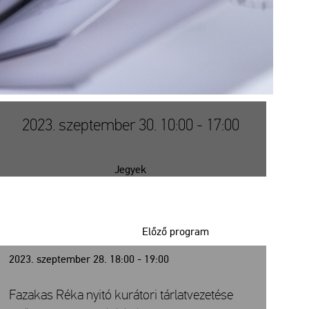
2023. szeptember 30. 10:00 - 17:00
Jegyek
Előző program
2023. szeptember 28. 18:00 - 19:00
Fazakas Réka nyitó kurátori tárlatvezetése