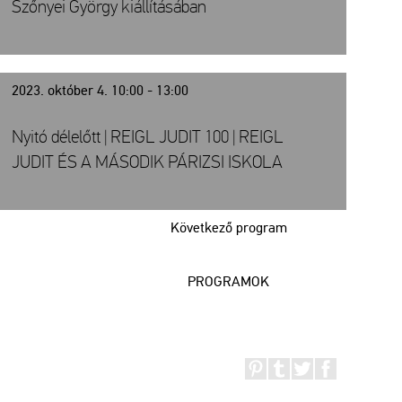
Szőnyei György kiállításában
2023. október 4. 10:00 - 13:00
Nyitó délelőtt | REIGL JUDIT 100 | REIGL
JUDIT ÉS A MÁSODIK PÁRIZSI ISKOLA
Következő program
PROGRAMOK