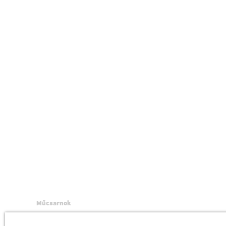
Műcsarnok
a Magyar Művészeti Akadémia intézménye