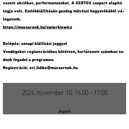
ve­zett ak­ci­ó­kat, per­for­man­szo­kat. A XER­TOX cso­port ala­pí­tó
tagja volt. Em­lék­ki­ál­lí­tá­sán gaz­dag mű­vé­szi ha­gya­té­ká­ból vá­
lo­ga­tunk.
https://​mu­csar­nok.​hu/​swi­er­kiewicz
Be­lé­pés: az­na­pi ki­ál­lí­tá­si jeggyel
Ven­dé­ge­ket re­giszt­rá­ci­ó­hoz kö­töt­ten, kor­lá­to­zott szám­ban tu­
dunk fo­gad­ni a prog­ra­mon.
Re­giszt­rá­ció: eri.​il­di­ko@​mu­csar­nok.​hu
2024. november 10. 16:00 - 17:00
Jegyek