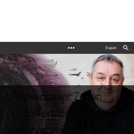
English
Rockenbauer Zoltán
nyitó kurátori
tárlatvezetése