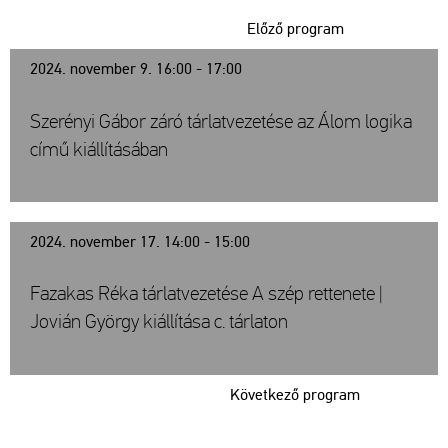
Előző program
2024. november 9. 16:00 - 17:00
Szerényi Gábor záró tárlatvezetése az Álom logika
című kiállításában
2024. november 17. 14:00 - 15:00
Fazakas Réka tárlatvezetése A szép rettenete |
Jovián György kiállítása c. tárlaton
Következő program