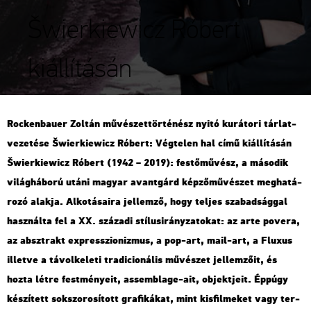
Šwierkiewicz Róbert
kiállításán
Rocken­ba­u­er Zol­tán mű­vé­szet­tör­té­nész nyitó ku­rá­to­ri tár­lat­
ve­ze­té­se Šwi­er­kiewicz Ró­bert: Vég­te­len hal című ki­ál­lí­tá­sán
Šwi­er­kiewicz Ró­bert (1942 – 2019): fes­tő­mű­vész, a má­so­dik
vi­lág­há­bo­rú utáni ma­gyar avant­gárd kép­ző­mű­vé­szet meg­ha­tá­
ro­zó alak­ja. Al­ko­tá­sa­i­ra jel­lem­ző, hogy tel­jes sza­bad­ság­gal
hasz­nál­ta fel a XX. szá­za­di stí­lus­irány­za­to­kat: az arte po­ve­ra,
az abszt­rakt exp­resszi­o­niz­mus, a pop-art, mail-art, a Flu­xus
il­let­ve a tá­vol­ke­le­ti tra­di­ci­o­ná­lis mű­vé­szet jel­lem­ző­it, és
hozta létre fest­mé­nye­it, as­semb­lage-ait, ob­jekt­je­it. Épp­úgy
ké­szí­tett sok­szo­ro­sí­tott gra­fi­ká­kat, mint kis­fil­me­ket vagy ter­