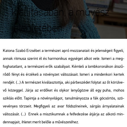
kiállításában, a művész
jelenlétében
Ka­to­na Szabó Er­zsé­bet a ter­mé­szet apró moz­za­na­ta­it és je­len­sé­ge­it fi­gye­li,
annak rit­mu­sa sze­rint él és har­mo­ni­kus egy­sé­get alkot vele. Is­me­ri a meg­
fog­ha­tat­lant, a ter­mé­sze­ti erők sza­bá­lya­it. Kém­le­li a lomb­ko­ro­ná­kon át­szű­
rő­dő fényt és ér­zé­ke­li a nö­vény­zet vál­to­zá­sa­it. Is­me­ri a min­den­ko­ri ker­tek
rend­jét. (...) A ter­mé­szet ki­vá­lasz­tott­ja, aki pár­be­szé­det foly­tat az őt kö­rül­ve­
vő kö­zeg­gel. Járja az er­dő­ket és oly­kor le­nyű­göz­ve áll egy puha, mohos
szik­lás előtt. Ta­pint­ja a nö­vény­vi­lá­got, ta­nul­má­nyoz­za a fák gö­csör­tös, szö­
ve­vé­nyes tör­zse­it. Meg­fi­gye­li az avar föld­szí­ne­i­nek, sár­gás ár­nya­la­ta­i­nak
vál­to­zá­sát. (...) Ennek a misz­ti­kum­nak a fel­fe­de­zé­se át­jár­ja az al­ko­tó min­
den­nap­ja­it, ih­le­tet merít be­lő­le a mű­vé­sze­té­hez.