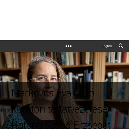
English
Markovits Éva nyitó
kurátori tárlatvezetése
Katona Szabó Erzsébet