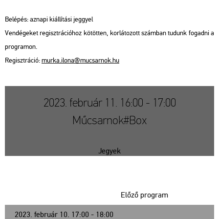
Be­lé­pés: az­na­pi ki­ál­lí­tá­si jeggyel
Ven­dé­ge­ket re­giszt­rá­ci­ó­hoz kö­töt­ten, kor­lá­to­zott szám­ban tu­dunk fo­gad­ni a
prog­ra­mon.
Re­giszt­rá­ció:
murka.​ilona@​mu­csar­nok.​hu
2023. február 11. 16:00 - 17:00
Műcsarnok#Box
Jegyek
Előző program
2023. február 10. 17:00 - 18:00