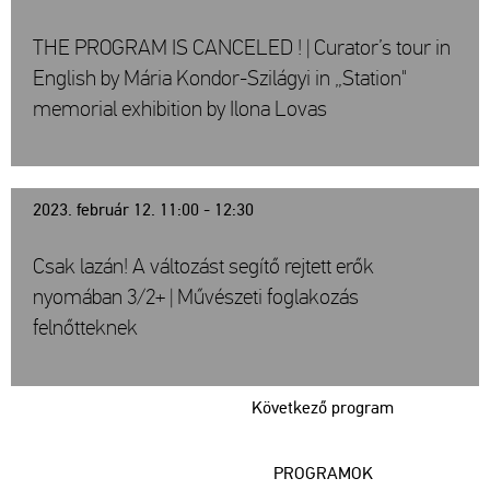
THE PROGRAM IS CANCELED ! | Curator’s tour in
English by Mária Kondor-Szilágyi in „Station"
memorial exhibition by Ilona Lovas
2023. február 12. 11:00 - 12:30
Csak lazán! A változást segítő rejtett erők
nyomában 3/2+ | Művészeti foglakozás
felnőtteknek
Következő program
PROGRAMOK