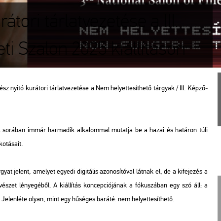
tori tárlatvezetése a III.
 Szalon 2025 kiállításon
yitó ku­rá­to­ri tár­lat­ve­ze­té­se a Nem he­lyet­te­sít­he­tő tár­gyak / III. Kép­ző­
nak so­rá­ban immár har­ma­dik al­ka­lom­mal mu­tat­ja be a hazai és ha­tá­ron túli
­tá­sa­it.
­gyat je­lent, ame­lyet egye­di di­gi­tá­lis azo­no­sí­tó­val lát­nak el, de a ki­fe­je­zés a
et lé­nye­gé­ből. A ki­ál­lí­tás kon­cep­ci­ó­já­nak a fó­ku­szá­ban egy szó áll: a
Je­len­lé­te olyan, mint egy hű­sé­ges ba­rá­té: nem he­lyet­te­sít­he­tő.