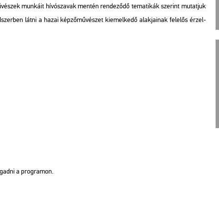
é­szek mun­ká­it hí­vó­sza­vak men­tén ren­de­ző­dő te­ma­ti­kák sze­rint mu­tat­juk
nd­szer­ben látni a hazai kép­ző­mű­vé­szet ki­emel­ke­dő alak­ja­i­nak fe­le­lős ér­zel­
o­gad­ni a prog­ra­mon.