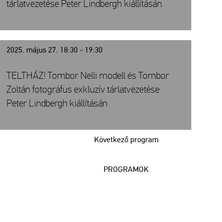
tárlatvezetése Peter Lindbergh kiállításán
2025. május 27. 18:30 - 19:30
TELTHÁZ! Tombor Nelli modell és Tombor
Zoltán fotográfus exkluzív tárlatvezetése
Peter Lindbergh kiállításán
Következő program
PROGRAMOK