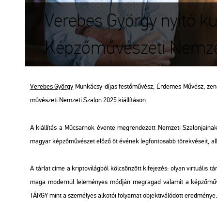
Verebes György nyitó kurá
Képzőművészeti Nemzeti
Ve­re­bes György
Mun­ká­csy-díjas fes­tő­mű­vész, Ér­de­mes Mű­vész, ze­nész n
mű­vé­sze­ti Nem­ze­ti Sza­lon 2025 ki­ál­lí­tá­son
A ki­ál­lí­tás a Mű­csar­nok éven­te meg­ren­de­zett Nem­ze­ti Sza­lon­ja­i­
ma­gyar kép­ző­mű­vé­szet előző öt évé­nek leg­fon­to­sabb tö­rek­vé­se­it, al­ko
A tár­lat címe a kript­ovi­lág­ból köl­csön­zött ki­fe­je­zés: olyan vir­tu­á­lis tár
maga mo­der­nül le­le­mé­nyes mód­ján meg­ra­gad va­la­mit a kép­ző­mű­vé­sz
TÁRGY mint a sze­mé­lyes al­ko­tói fo­lya­mat ob­jek­ti­vá­ló­dott ered­mé­nye. 