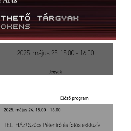
2025. május 25. 15:00 - 16:00
Jegyek
Előző program
2025. május 24. 15:00 - 16:00
TELTHÁZ! Szűcs Péter író és fotós exkluzív