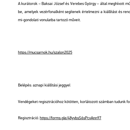
A ku­rá­to­rok – Bak­sai Jó­zsef és Ve­re­bes György – által meg­hí­vott mű­v
be, ame­lyek ve­zér­fo­nal­ként se­gí­te­nek ér­tel­mez­ni a ki­ál­lí­tást és re
mi-gon­do­la­ti vo­nu­lat­ba tar­to­zó mű­ve­it.
https://​mu­csar­nok.​hu/​sza­lon2025
Be­lé­pés: az­na­pi ki­ál­lí­tá­si jeggyel
Ven­dé­ge­ket re­giszt­rá­ci­ó­hoz kö­töt­ten, kor­lá­to­zott szám­ban tu­dunk f
Re­giszt­rá­ció:
https://​forms.​gle/​48y​vbsS​6sPc​vAnn​97