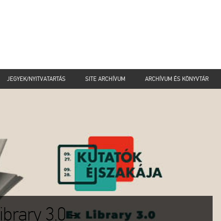
JEGYEK/NYITVATARTÁS
SITE ARCHÍVUM
ARCHÍVUM ÉS KÖNYVTÁR
brary 3.0 -