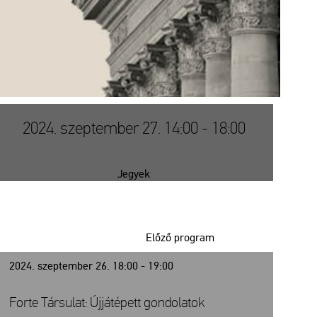
2024. szeptember 27. 14:00 - 18:00
Jegyek
Előző program
2024. szeptember 26. 18:00 - 19:00
Forte Társulat: Újjátépett gondolatok