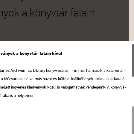
yok a könyvtár falain
ad­vá­nyok a könyv­tár fa­la­in kívül
v­tár és Ar­chí­vum Ex Lib­rary könyv­vá­sá­rán - immár har­ma­dik al­ka­lom­mal -
Mű­csar­nok il­let­ve más hazai és kül­föl­di ki­ál­lí­tó­he­lyek tár­la­ta­i­nak ka­ta­ló­
d­emel­lett in­gye­nes ki­ad­vá­nyok közül is vá­lo­gat­hat­nak ven­dé­ge­ink! A könyv­vá­
­rá­ba is a hely­szí­nen.