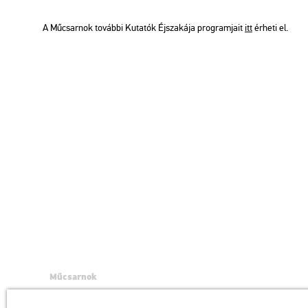
A Mű­csar­nok to­váb­bi Ku­ta­tók Éj­sza­ká­ja prog­ram­ja­it
itt
ér­he­ti el.
Műcsarnok
a Magyar Művészeti Akadémia intézménye