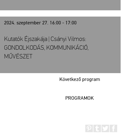
2024. szeptember 27. 16:00 - 17:00
Kutatók Éjszakája | Csányi Vilmos:
GONDOLKODÁS, KOMMUNIKÁCIÓ,
MŰVÉSZET
Következő program
PROGRAMOK