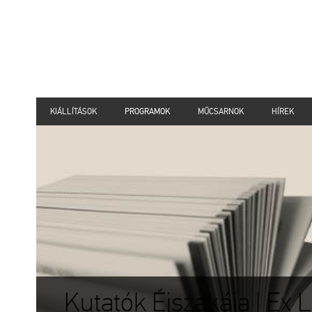
KIÁLLÍTÁSOK
PROGRAMOK
MŰCSARNOK
HÍREK
Kutatók Éjszakája | Ex Li