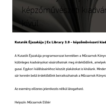
képzőművészeti kiadván
kívül
Ku­ta­tók Éj­sza­ká­ja | Ex Lib­rary 3.0 - kép­ző­mű­vé­sze­ti ki­
A Ku­ta­tók Éj­sza­ká­ja prog­ram­so­ro­zat ke­re­té­ben a Mű­csar­nok Köny
kü­lön­le­ges ki­ad­vá­nyo­kat vá­sá­rol­hat­nak meg ér­dek­lő­dő­ink, ame­lyek a 
gu­sai. Egy­ko­ri ki­ál­lí­tá­sa­ink­hoz ké­szült pla­ká­to­kat is kí­ná­lunk. Min
sár ke­re­tén belül ér­dek­lő­dő­ink be­irat­koz­hat­nak a Mű­csar­nok Könyv­tá
Az ese­mény elő­ze­tes je­lent­ke­zés nél­kül lá­to­gat­ha­tó.
Hely­szín: Mű­csar­nok Elő­tér