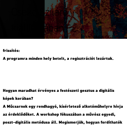
Cseke Szilárd
kiállításában
fris­sí­tés:
A prog­ram­ra min­den hely be­telt, a re­giszt­rá­ci­ót le­zár­tuk.
Ho­gyan ma­rad­hat ér­vé­nyes a fes­té­sze­ti gesz­tus a di­gi­tá­lis
képek ko­rá­ban?
A Mű­csar­nok egy rend­ha­gyó, kí­sér­le­te­ző al­ko­tó­mű­hely­re hívja
az ér­dek­lő­dő­ket. A work­shop fó­ku­szá­ban a mű­vész egye­di,
poszt-di­gi­tá­lis me­tó­du­sa áll. Meg­is­mer­jük, ho­gyan for­dít­ha­tók