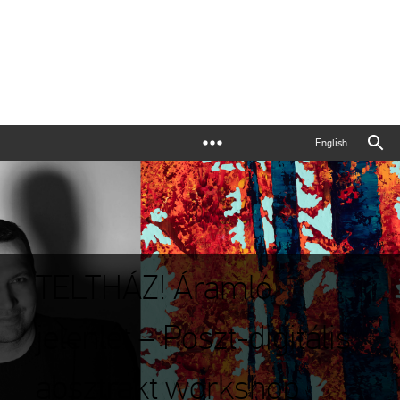
English
TELTHÁZ! Áramló
jelenlét – Poszt-digitális
absztrakt workshop