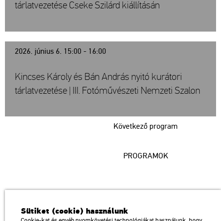
tárlatvezetése Cseke Szilárd kiállításán
2026. június 6. 15:00 - 16:00
Kincses Károly és Bán András nyitó kurátori
tárlatvezetése | III. Fotóművészeti Nemzeti Szalon
Következő program
PROGRAMOK
Műcsarnok
Sütiket (cookie) használunk
a Magyar Művészeti Akadémia intézménye
Cookie-kat és egyéb nyomkövetési technológiákat használunk, hogy