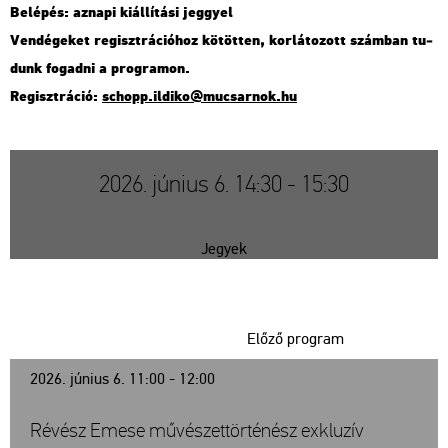
Be­lé­pés: az­na­pi ki­ál­lí­tá­si jeggyel
Ven­dé­ge­ket re­giszt­rá­ci­ó­hoz kö­töt­ten, kor­lá­to­zott szám­ban tu­
dunk fo­gad­ni a prog­ra­mon.
Re­giszt­rá­ció:
schopp.​il­di­ko@​mu­csar­nok.​hu
2026. június 6. 14:30 - 15:30
Jegyek
Előző program
2026. június 6. 11:00 - 12:00
Révész Emese művészettörténész exkluzív