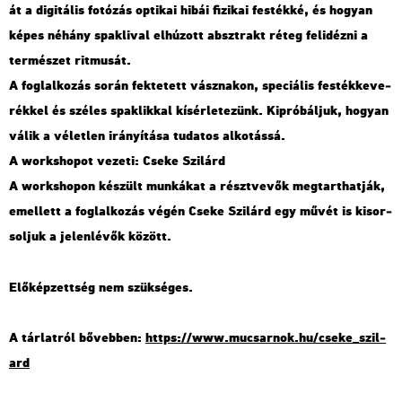
át a di­gi­tá­lis fo­tó­zás op­ti­kai hibái fi­zi­kai fes­ték­ké, és ho­gyan
képes né­hány spak­li­val el­hú­zott abszt­rakt réteg fel­idéz­ni a
ter­mé­szet rit­mu­sát.
A fog­lal­ko­zás során fek­te­tett vász­na­kon, spe­ci­á­lis fes­ték­ke­ve­
rék­kel és szé­les spak­lik­kal kí­sér­le­te­zünk. Ki­pró­bál­juk, ho­gyan
válik a vé­let­len irá­nyí­tá­sa tu­da­tos al­ko­tás­sá.
A work­sho­pot ve­ze­ti: Cseke Szi­lárd
A work­sho­pon ké­szült mun­ká­kat a részt­ve­vők meg­tart­hat­ják,
emel­lett a fog­lal­ko­zás végén Cseke Szi­lárd egy művét is ki­sor­
sol­juk a je­len­lé­vők kö­zött.
Elő­kép­zett­ség nem szük­sé­ges.
A tár­lat­ról bő­veb­ben:
https://​www.​mu­csar­nok.​hu/​cseke_​szil­
ard