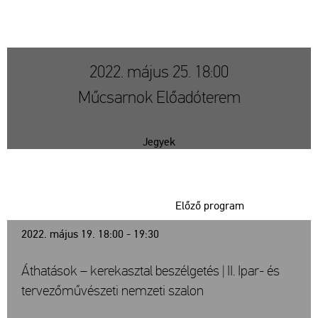
2022. május 25. 18:00
Műcsarnok Előadóterem
Jegyek
Előző program
2022. május 19. 18:00 - 19:30
Áthatások – kerekasztal beszélgetés | II. Ipar- és
tervezőművészeti nemzeti szalon