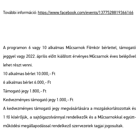
To­váb­bi in­for­má­ció:
https://​www.​fa­ce­book.​com/​events/​137​7528​8193​6616​6
A prog­ra­mon 6 vagy 10 al­kal­mas Mű­csar­nok Film­kör bér­let­tel, tá­mo­ga­tó
jeggyel vagy 2022. áp­ri­lis előtt ki­ál­lí­tott ér­vé­nyes Mű­csar­nok éves be­lé­pő­vel
lehet részt venni.
10 al­kal­mas bér­let 10.000,- Ft
6 al­kal­mas bér­let 6.000,- Ft
Tá­mo­ga­tó jegy 1.800,- Ft
Ked­vez­mé­nyes tá­mo­ga­tó jegy 1.000,- Ft
A ked­vez­mé­nyes tá­mo­ga­tó jegy meg­vá­sár­lá­sá­ra a moz­gás­kor­lá­to­zot­tak és
1 fő kí­sé­rő­jük, a saj­tó­iga­zol­vánnyal ren­del­ke­zők és a Mű­csar­nok­kal együtt­
mű­kö­dé­si meg­ál­la­po­dás­sal ren­del­ke­ző szer­ve­ze­tek tag­jai jo­go­sul­tak.