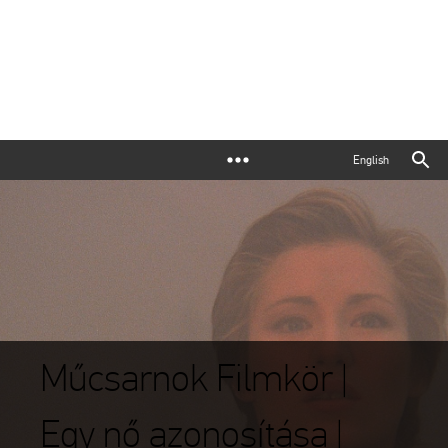
English
Műcsarnok Filmkör |
Egy nő azonosítása |