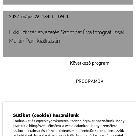
2022. május 26. 18:00 - 19:00
Exkluzív tárlatvezetés Szombat Éva fotográfussal
Martin Parr kiállításán
Következő program
PROGRAMOK
Műcsarnok
Sütiket (cookie) használunk
a Magyar Művészeti Akadémia intézménye
Cookie-kat és egyéb nyomkövetési technológiákat használunk, hogy
javítsuk a böngészési élményt a weboldalunkon, hogy személyre
1146 Budapest, Dózsa György út 37.
szabott tartalmat és célzott hirdetéseket jelenítsünk meg, elemezzük
Megközelíthető: Millenniumi Földalatti Vasút – Hősök tere megálló
térkép
weboldalunk forgalmát, és megértsük, honnan érkeznek látogatóink.