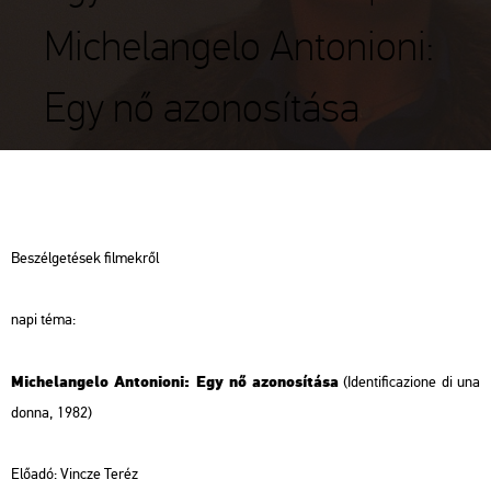
Michelangelo Antonioni:
Egy nő azonosítása
Be­szél­ge­té­sek fil­mek­ről
napi téma:
Mi­che­lan­ge­lo An­to­ni­o­ni: Egy nő azo­no­sí­tá­sa
(Iden­ti­fi­caz­io­ne di una
donna, 1982)
Elő­adó:
Vin­c­ze Teréz