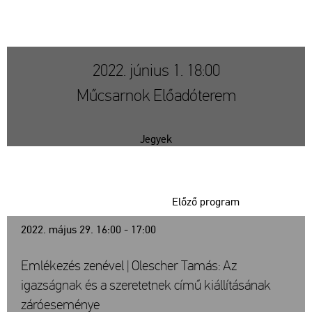
2022. június 1. 18:00
Műcsarnok Előadóterem
Jegyek
Előző program
2022. május 29. 16:00 - 17:00
Emlékezés zenével | Olescher Tamás: Az
igazságnak és a szeretetnek című kiállításának
záróeseménye