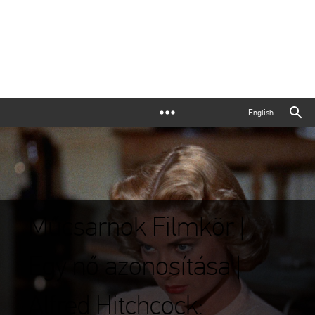
English
Műcsarnok Filmkör |
Egy nő azonosítása |
Alfred Hitchcock: