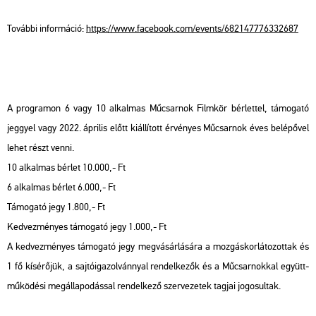
To­váb­bi in­for­má­ció:
https://​www.​fa­ce­book.​com/​events/​682​1477​7633​2687
A prog­ra­mon 6 vagy 10 al­kal­mas Mű­csar­nok Film­kör bér­let­tel, tá­mo­ga­tó
jeggyel vagy 2022. áp­ri­lis előtt ki­ál­lí­tott ér­vé­nyes Mű­csar­nok éves be­lé­pő­vel
lehet részt venni.
10 al­kal­mas bér­let 10.000,- Ft
6 al­kal­mas bér­let 6.000,- Ft
Tá­mo­ga­tó jegy 1.800,- Ft
Ked­vez­mé­nyes tá­mo­ga­tó jegy 1.000,- Ft
A ked­vez­mé­nyes tá­mo­ga­tó jegy meg­vá­sár­lá­sá­ra a moz­gás­kor­lá­to­zot­tak és
1 fő kí­sé­rő­jük, a saj­tó­iga­zol­vánnyal ren­del­ke­zők és a Mű­csar­nok­kal együtt­
mű­kö­dé­si meg­ál­la­po­dás­sal ren­del­ke­ző szer­ve­ze­tek tag­jai jo­go­sul­tak.