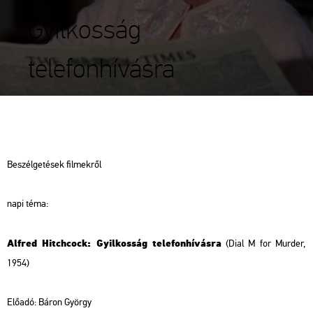
Gyilkosság
telefonhívásra
Be­szél­ge­té­sek fil­mek­ről
napi téma:
Alf­red Hitch­cock: Gyil­kos­ság te­le­fon­hí­vás­ra
(Dial M for Murd­er,
1954)
Elő­adó: Báron György