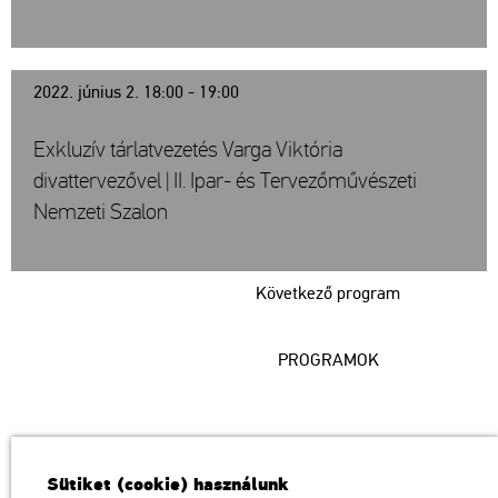
2022. június 2. 18:00 - 19:00
Exkluzív tárlatvezetés Varga Viktória
divattervezővel | II. Ipar- és Tervezőművészeti
Nemzeti Szalon
Következő program
PROGRAMOK
Műcsarnok
Sütiket (cookie) használunk
a Magyar Művészeti Akadémia intézménye