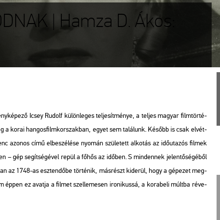
NAK | Hamza D. Ákos:
ny­ké­pe­ző Icsey Ru­dolf kü­lön­le­ges tel­je­sít­mé­nye, a tel­jes ma­gyar film­tör­té­
, főleg a korai han­gos­film­kor­szak­ban, egyet sem ta­lá­lunk. Ké­sőbb is csak el­vét­
c azo­nos című el­be­szé­lé­se nyo­mán szü­le­tett al­ko­tás az idő­uta­zós fil­mek
é­ben – gép se­gít­sé­gé­vel repül a főhős az idő­ben. S minden­nek je­len­tő­sé­gé­ből
an az 1748-as esz­ten­dő­be tör­té­nik, más­részt ki­de­rül, hogy a gé­pe­zet meg­
éppen ez avat­ja a fil­met szel­le­me­sen iro­ni­kus­sá, a ko­ra­be­li múlt­ba ré­ve­