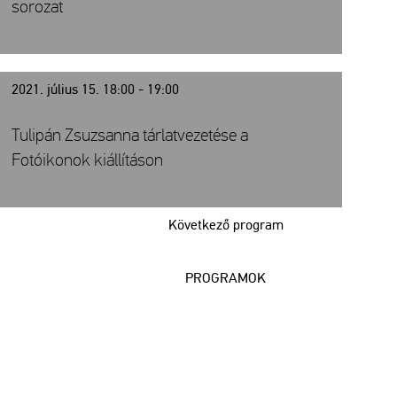
sorozat
2021. július 15. 18:00 - 19:00
Tulipán Zsuzsanna tárlatvezetése a
Fotóikonok kiállításon
Következő program
PROGRAMOK