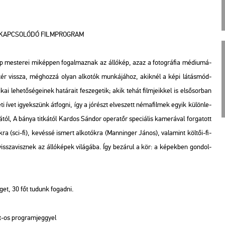
Z KAP­CSO­LÓ­DÓ FILM­PROG­RAM
 mes­te­rei mi­kép­pen fo­gal­maz­nak az ál­ló­kép, azaz a fo­tog­rá­fia mé­di­u­má­
hez tér vissza, még­hoz­zá olyan al­ko­tók mun­ká­já­hoz, akik­nél a képi lá­tás­mód­
i le­he­tő­sé­ge­i­nek ha­tá­ra­it fe­sze­ge­tik; akik tehát film­je­ik­kel is el­ső­sor­ban
ti ívet igyek­szünk át­fog­ni, így a jó­részt el­ve­szett né­ma­fil­mek egyik kü­lön­le­
tól, A bánya tit­ká­tól Kar­dos Sán­dor ope­ra­tőr spe­ci­á­lis ka­me­rá­val for­ga­tott
jok­ra (sci-fi), ke­vés­sé is­mert al­ko­tók­ra (Man­nin­ger János), va­la­mint köl­tői-fi­
ak vissza­visz­nek az ál­ló­ké­pek vi­lá­gá­ba. Így be­zá­rul a kör: a ké­pek­ben gon­dol­
get, 30 főt tu­dunk fo­gad­ni.
 Ft-os prog­ram­jeggyel