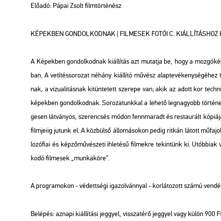
Elő­adó: Pápai Zsolt film­tör­té­nész
KÉ­PEK­BEN GON­DOL­KOD­NAK | FIL­ME­SEK FOTÓI C. KI­ÁL­LÍ­TÁS­HO
A Ké­pek­ben gon­dol­kod­nak ki­ál­lí­tás azt mu­tat­ja be, hogy a moz­gó­kép
ban. A ve­tí­tés­so­ro­zat né­hány ki­ál­lí­tó mű­vész alap­te­vé­keny­sé­gé­
nak, a vi­zu­a­li­tás­nak ki­tün­te­tett sze­re­pe van; akik az adott kor tech­ni­ka
ké­pek­ben gon­dol­kod­nak. So­ro­za­tunk­kal a le­he­tő leg­na­gyobb tör­té­ne­
ge­sen lát­vá­nyos, sze­ren­csés módon fenn­ma­radt és res­ta­u­rált kó­pi­á­já­
film­je­i­ig ju­tunk el. A köz­bül­ső ál­lo­má­so­kon pedig rit­kán lá­tott mű­fa­
lo­zó­fi­ai és kép­ző­mű­vé­sze­ti ih­le­té­sű fil­mek­re te­kin­tünk ki. Utób­bi­
ko­dó fil­me­sek „mun­ka­kö­re”.
A prog­ra­mo­kon - vé­dett­sé­gi iga­zol­vánnyal - kor­lá­to­zott számú ven­dé­
Be­lé­pés: az­na­pi ki­ál­lí­tá­si jeggyel, vissza­té­rő jeggyel vagy külön 900