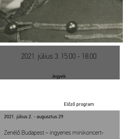
2021. július 3. 15:00 - 18:00
Jegyek
Előző program
2021. július 2. - augusztus 29.
Zenélő Budapest – ingyenes minikoncert-