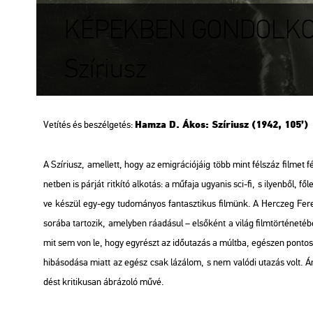
KÉPEKBEN GONDOLKOD
Szíriusz
Hamza D. Ákos: Szí­ri­usz (1942, 105’)
Ve­tí­tés és be­szél­ge­tés:
A Szí­ri­usz, amel­lett, hogy az emig­rá­ci­ó­já­ig több mint fél­száz fil­met fé
net­ben is pár­ját rit­kí­tó al­ko­tás: a mű­fa­ja ugyan­is sci-fi, s ilyen­ből
ve ké­szül egy-egy tu­do­má­nyos fan­tasz­ti­kus fil­münk. A Herczeg Fe­ren
so­rá­ba tar­to­zik, amely­ben rá­adá­sul – el­ső­ként a világ film­tör­té­ne­t
mit sem von le, hogy egy­részt az idő­uta­zás a múlt­ba, egé­szen pon­to­s
hi­bá­so­dá­sa miatt az egész csak láz­álom, s nem va­ló­di uta­zás volt. Ám 
dést kri­ti­ku­san áb­rá­zo­ló művé.