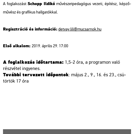
Schopp Il­di­kó
A fog­la­ko­zást
mű­vé­szet­pe­da­gó­gus ve­ze­ti, épí­tész, kép­ző­
mű­vész és gra­fi­kus hall­ga­tók­kal.
Re­giszt­rá­ció és in­for­má­ció:
det­vay.​lili@​mu­csar­nok.​hu
Első al­ka­lom:
2019. áp­ri­lis 29. 17:00
A fog­lal­ko­zás idő­tar­ta­ma:
1,5-2 óra, a prog­ra­mon való
rész­vé­tel in­gye­nes.
To­váb­bi ter­ve­zett idő­pon­tok
: május 2., 9., 16. és 23., csü­
tör­tök 17 óra