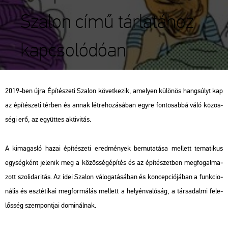
Szalon című tárlatához
kapcsolódóan
2019-ben újra Épí­té­sze­ti Sza­lon kö­vet­ke­zik, ame­lyen kü­lö­nös hang­súlyt kap
az épí­té­sze­ti tér­ben és annak lét­re­ho­zá­sá­ban egyre fon­to­sab­bá váló kö­zös­
sé­gi erő, az együt­tes ak­ti­vi­tás.
A ki­ma­gas­ló hazai épí­té­sze­ti ered­mé­nyek be­mu­ta­tá­sa mel­lett te­ma­ti­kus
egy­ség­ként je­le­nik meg a kö­zös­ség­épí­tés és az épí­té­szet­ben meg­fo­gal­ma­
zott szo­li­da­ri­tás. Az idei Sza­lon vá­lo­ga­tá­sá­ban és kon­cep­ci­ó­já­ban a funk­ci­o­
ná­lis és esz­té­ti­kai meg­for­má­lás mel­lett a he­lyén­va­ló­ság, a tár­sa­dal­mi fe­le­
lős­ség szem­pont­jai do­mi­nál­nak.