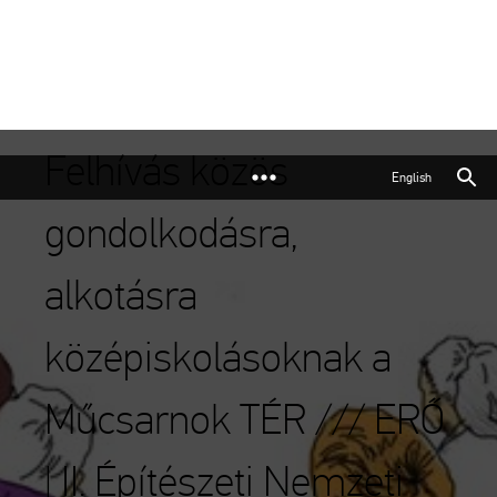
Felhívás közös
English
gondolkodásra,
alkotásra
középiskolásoknak a
Műcsarnok TÉR /// ERŐ
| II. Építészeti Nemzeti