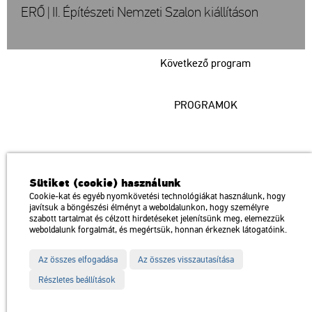
ERŐ | II. Építészeti Nemzeti Szalon kiállításon
Következő program
PROGRAMOK
Műcsarnok
Sütiket (cookie) használunk
a Magyar Művészeti Akadémia intézménye
Cookie-kat és egyéb nyomkövetési technológiákat használunk, hogy
javítsuk a böngészési élményt a weboldalunkon, hogy személyre
1146 Budapest, Dózsa György út 37.
szabott tartalmat és célzott hirdetéseket jelenítsünk meg, elemezzük
Megközelíthető: Millenniumi Földalatti Vasút – Hősök tere megálló
térkép
weboldalunk forgalmát, és megértsük, honnan érkeznek látogatóink.
Trolibusz: 75, 79 / Autóbusz: 20, 30, 105
Az összes elfogadása
Az összes visszautasítása
Impresszum
Sitemap
Adatvédelem
Részletes beállítások