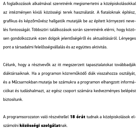
A fog­lal­ko­zá­sok al­kal­má­val sze­ret­nénk meg­is­mer­tet­ni a kö­zép­is­ko­lá­sok­kal
az in­téz­mé­nyen kí­vü­li kö­zös­sé­gi terek hasz­ná­la­tát. A fi­a­ta­lok­nak épí­tész,
gra­fi­kus és kép­ző­mű­vész hall­ga­tók mu­tat­ják be az épí­tett kör­nye­ze­ti ne­ve­
lés fon­tos­sá­gát. Több­szö­ri ta­lál­ko­zá­sok során sze­ret­nénk el­ér­ni, hogy kö­zö­
sen gon­dol­koz­zunk ezen dol­gok je­len­tő­sé­gé­ről és ak­tu­a­li­tá­sá­ról. Lé­nye­ges
pont a tár­sa­dal­mi fe­le­lős­ség­vál­la­lás és az együt­tes ak­ti­vi­tás.
Cé­lunk, hogy a részt­ve­vők az itt meg­szer­zett ta­pasz­ta­la­to­kat to­vább­ad­ják
di­ák­tár­sa­ik­nak. Ha a prog­ra­mon köz­re­mű­kö­dő diák vissza­hoz­za osz­tá­lyát,
és a Mű­csar­nok­ban mu­tat­ja be szá­muk­ra a prog­ra­mon el­hang­zott in­for­má­
ci­ó­kat és tu­dás­hal­mazt, az egész cso­port szá­má­ra ked­vez­mé­nyes be­lé­pést
biz­to­sí­tunk.
18 órát
A prog­ram­so­ro­za­ton való rész­vé­tel­lel
tud­nak a kö­zép­is­ko­lá­sok el­
kö­zös­sé­gi szol­gá­lat
szá­mol­ni
nak.