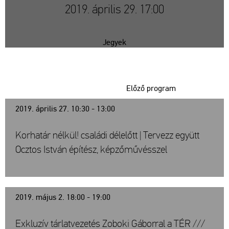
2019. április 29. 17:00
Jegyek
Előző program
2019. április 27. 10:30 - 13:00
Korhatár nélkül! családi délelőtt | Tervezz együtt
Ocztos István építész, képzőművésszel
2019. május 2. 18:00 - 19:00
Exkluzív tárlatvezetés Zoboki Gáborral a TÉR ///