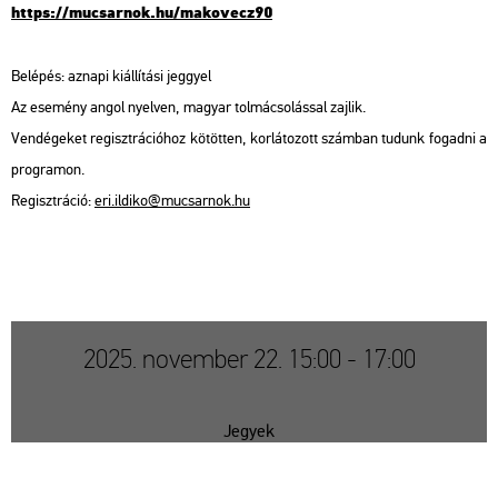
https://​mu­csar­nok.​hu/​ma­ko­vecz90
Be­lé­pés: az­na­pi ki­ál­lí­tá­si jeggyel
Az ese­mény angol nyel­ven, ma­gyar tol­má­cso­lás­sal zaj­lik.
Ven­dé­ge­ket re­giszt­rá­ci­ó­hoz kö­töt­ten, kor­lá­to­zott szám­ban tu­dunk fo­gad­ni a
prog­ra­mon.
Re­giszt­rá­ció:
eri.​il­di­ko@​mu­csar­nok.​hu
2025. november 22. 15:00 - 17:00
Jegyek