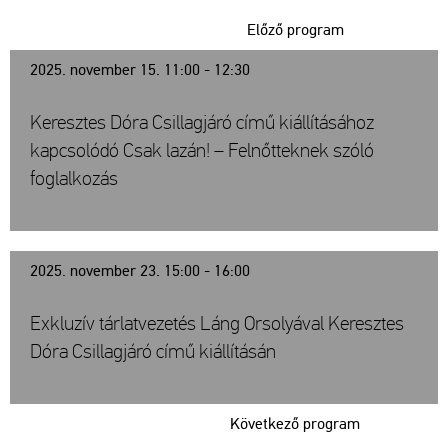
Előző program
2025. november 15. 11:00 - 12:30
Keresztes Dóra Csillagjáró című kiállításához
kapcsolódó Csak lazán! – Felnőtteknek szóló
foglalkozás
2025. november 23. 15:00 - 16:00
Exkluzív tárlatvezetés Láng Orsolyával Keresztes
Dóra Csillagjáró című kiállításán
Következő program