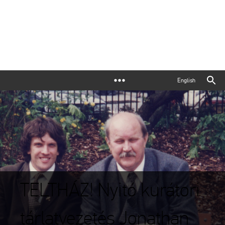
English
TELTHÁZ! Nyitó kurátori
tárlatvezetés Jonathan