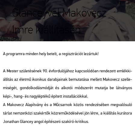
Glanceyvel Makovecz
Imre kiállításán
A prog­ram­ra min­den hely be­telt, a re­giszt­rá­ci­ót le­zár­tuk!
A Mes­ter szü­le­té­sé­nek 90. év­for­du­ló­já­hoz kap­cso­ló­dó­an ren­de­zett em­lék­ki­
ál­lí­tás az élet­mű iko­ni­kus da­rab­ja­i­nak be­mu­ta­tá­sa mel­lett Ma­ko­vecz szel­le­
mi­sé­gét, gon­dol­ko­dás­mód­ját és al­ko­tói mód­sze­rét mu­tat­ja be lát­vá­nyos
képi-, hang- és nagy­lép­té­kű épí­tett ins­tal­lá­ci­ók­kal.
A Ma­ko­vecz Ala­pít­vány és a Mű­csar­nok közös ren­de­zé­sé­ben meg­va­ló­su­ló
tár­lat nem­zet­kö­zi szak­ér­tők köz­re­mű­kö­dé­sé­vel jön létre, a ki­ál­lí­tás ku­rá­to­ra
Jo­nat­han Glan­cey angol épí­té­sze­ti szak­író-kri­ti­kus.