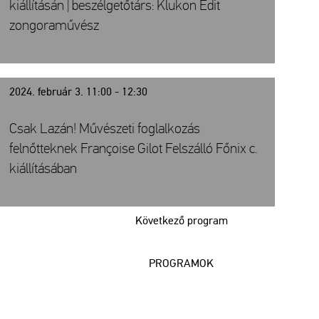
kiállításán | beszélgetőtárs: Klukon Edit
zongoraművész
2024. február 3. 11:00 - 12:30
Csak Lazán! Művészeti foglalkozás
felnőtteknek Françoise Gilot Felszálló Főnix c.
kiállításában
Következő program
PROGRAMOK