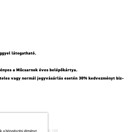
ggyel lá­to­gat­ha­tó.
é­nyes a Mű­csar­nok éves be­lé­pő­kár­tya.
­vé­te­les vagy nor­mál jegy­vá­sár­lás ese­tén 30% ked­vez­ményt biz­
ibusz: 75, 79 / Autóbusz: 20, 30, 105
uk a böngészési élményt