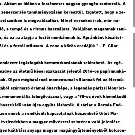
is. Abban az idő­ben a fes­té­sze­tet na­gyon gyen­gén ta­ní­tot­ták. A
a ze­ne­szer­zés ta­nul­má­nyo­zá­sán ke­resz­tül. Iz­ga­tott, hogy a ze­
s­té­szet­ben is meg­va­ló­sul­hat. Mivel ver­se­ket írok, már na­
ció, a tempó és a rit­mus hasz­ná­la­ta. Va­ló­já­ban ma­gam­nak ta­ní­
 és ez az alap­ja a fes­tői mun­kám­nak is. Ap­rán­ként ké­szí­tet­
ói és a fes­tői stí­lu­som. A zene a közös ere­dő­jük." - F. Gilot
en­de­zett leg­át­fo­góbb be­mu­tat­ko­zá­sá­nak te­kint­he­tő. Az egé­
 kezd­ve az élet­mű kései sza­ka­szát je­len­tő 2016-os pa­pír­mun­ká­
­nak. Olyan meg­ha­tá­ro­zó mo­men­tu­mai vil­lan­nak fel az élet­mű­
á­ból szár­ma­zó drá­mai ön­arc­ké­pe, a le­gen­dás pá­ri­zsi Mo­ur­lot-
ek mo­nu­men­tá­lis le­be­gő­vász­nai, vagy a ’90-es évek ki­emel­ke­dő
yek hosszú idő után újra együtt lát­ha­tók. A tár­lat a Rozs­da End­
hi­szen ennek a rend­kí­vü­li kap­cso­lat­nak kö­szön­he­tő Gilot Ma­
év­ti­ze­dek­ben a ma­gyar mű­vé­sze­ti szín­té­ren való je­len­lé­te.
­jes ki­ál­lí­tá­si anya­ga ma­gyar ma­gán­gyűj­te­mé­nyek­ből köl­csön­