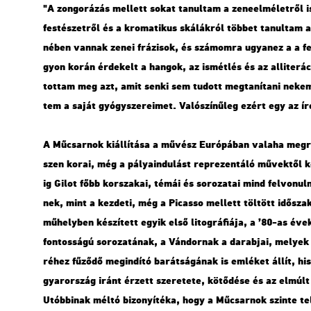
"A zon­go­rá­zás mel­lett sokat ta­nul­tam a ze­ne­el­mé­let­ről 
fes­té­szet­ről és a kro­ma­ti­kus ská­lák­ról töb­bet ta­nul­tam 
né­ben van­nak zenei frá­zi­sok, és szá­mom­ra ugyan­ez a a fe
gyon korán ér­de­kelt a han­gok, az is­mét­lés és az al­li­te­rá­
tot­tam meg azt, amit senki sem tu­dott meg­ta­ní­ta­ni nekem,
tem a saját gyógy­sze­re­i­met. Va­ló­szí­nű­leg ezért egy az ír
A Mű­csar­nok ki­ál­lí­tá­sa a mű­vész Eu­ró­pá­ban va­la­ha meg­r
szen korai, még a pá­lya­in­du­lást rep­re­zen­tá­ló mű­vek­től
ig Gilot főbb kor­sza­kai, témái és so­ro­za­tai mind fel­vo­nul
nek, mint a kez­de­ti, még a Pi­cas­so mel­lett töl­tött idő­sza­k
mű­hely­ben ké­szí­tett egyik első li­tog­rá­fi­á­ja, a ’80-as év
fon­tos­sá­gú so­ro­za­tá­nak, a Ván­dor­nak a da­rab­jai, me­l
ré­hez fű­ző­dő meg­in­dí­tó ba­rát­sá­gá­nak is em­lé­ket állít, 
gyar­or­szág iránt ér­zett sze­re­te­te, kö­tő­dé­se és az el­múlt 
Utób­bi­nak méltó bi­zo­nyí­té­ka, hogy a Mű­csar­nok szin­te tel