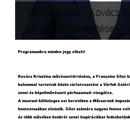
Gilot hangjai - Kovács K
zenés tárlatvezetése
Prog­ra­munk­ra min­den jegy el­kelt!
Ko­vács Krisz­ti­na mű­vé­szet­tör­té­nész, a Françoise Gilot ki­
ka­lom­mal tar­tot­tak közös tár­lat­ve­ze­tést a Vár­fok Ga­lé­ri
zenei és kép­ző­mű­vé­sze­ti pár­hu­za­ma­it vizs­gál­va.
A mos­ta­ni kü­lön­le­ges est ke­re­té­ben a Mű­csar­nok im­po­
kon­tex­tu­sá­ban elem­zik. Gilot szá­má­ra na­gyon fon­tos volt 
és több mű­vé­ben konk­rét zenei ins­pi­rá­ci­ó­kat fe­dez­he­tünk