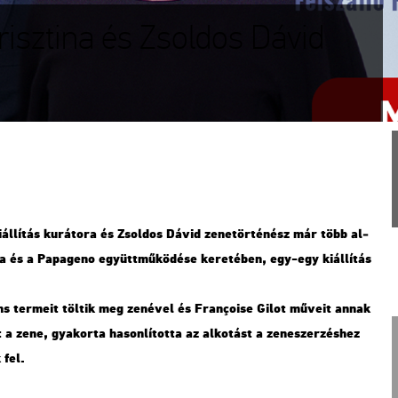
risztina és Zsoldos Dávid
ál­lí­tás ku­rá­to­ra és Zsol­dos Dávid ze­ne­tör­té­nész már több al­
a és a Pa­pa­ge­no együtt­mű­kö­dé­se ke­re­té­ben, egy-egy ki­ál­lí­tás
záns ter­me­it töl­tik meg ze­né­vel és Françoise Gilot mű­ve­it annak
a zene, gya­kor­ta ha­son­lí­tot­ta az al­ko­tást a ze­ne­szer­zés­hez
 fel.